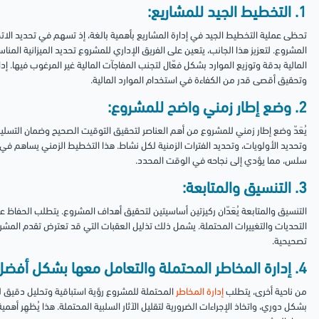
1. التخطيط الجيد للمشاريع:
تحظى عملية التخطيط الجيد في إدارة المشاريع بأهمية بالغة، إذ تسهم في تحديد ال
المشروع. لتعزيز هذا الجانب، يتعين على الفريق الإداري للمشروع تحديد الميزانية المنا
المالية بدقة وتوزيع الموارد بشكل فعّال لتجنب المفاجآت المالية غير المرغوب فيها. إدارة
وتحقيق أقصى قدر من الكفاءة في استخدام الموارد المالية.
2. وضع إطار زمني واضح للمشروع:
يُعَدّ وضع إطار زمني للمشروع من أهم العناصر لتحقيق التوقيت الصحيح وضمان التسل
وتحديد الأولويات، وتحديد الفترات الزمنية لكل نشاط. هذا التخطيط الزمني يساهم 
سلس، مما يؤدي إلى نجاحه في الوقت المحدد.
3. التنسيق والمتابعة:
التنسيق والمتابعة يُعَدّان ركيزتين أساسيتين لتحقيق أهداف المشروع. يتطلب الحفاظ 
التحديات والتغييرات المحتملة. يشمل ذلك تذليل العقبات التي قد تعترض تقدم المشرو
تصحيحية.
4. إدارة المخاطر المحتملة والتعامل معها بشكل أفضل:
من ناحية أخرى، يتطلب
إدارة المخاطر
المحتملة للمشروع رؤية استباقية وتحليل دقيق لل
بشكل دوري، واتخاذ الإجراءات الضرورية لتقليل الآثار السلبية المحتملة. هذا يُظهِر أهمي