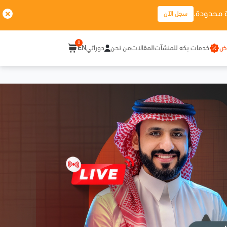
 محدودة.
سجل الآن
0
وض
خدمات بكه للمنشآت
المقالات
من نحن
دوراتي
EN