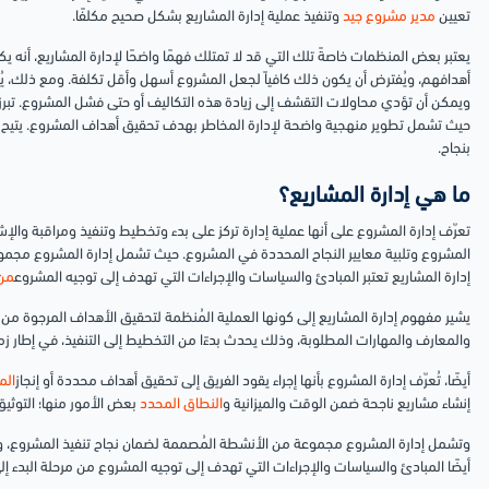
تعيين
مدير مشروع جيد
وتنفيذ عملية إدارة المشاريع بشكل صحيح مكلفًا.
يعتبر بعض المنظمات خاصةً تلك التي قد لا تمتلك فهمًا واضحًا لإدارة المشاريع، أنه 
أهدافهم، ويُفترض أن يكون ذلك كافياً لجعل المشروع أسهل وأقل تكلفة. ومع ذلك، يُ
ويمكن أن تؤدي محاولات التقشف إلى زيادة هذه التكاليف أو حتى
فشل المشروع
. تب
حيث تشمل تطوير منهجية واضحة
لإدارة المخاطر
بهدف تحقيق أهداف المشروع. يتيح
بنجاح.
ما هي إدارة المشاريع؟
تعرّف إدارة المشروع على أنها عملية إدارة تركز على بدء وت
خطيط وتنفيذ ومراقبة
والإش
المشروع وتلبية معايير النجاح المحددة في المشروع. حيث تشمل إدارة المشروع مجم
إدارة المشاريع تعتبر المبادئ والسياسات والإجراءات التي تهدف إلى توجيه المشروع
من 
يشير مفهوم إدارة المشاريع إلى كونها العملية المُنظمة لتحقيق الأهداف المرجوة من
والمعارف والمهارات المطلوبة، وذلك يحدث بدءًا من التخطيط إلى التنفيذ، في إطار ز
أيضًا، تُعرّف إدارة المشروع بأنها إجراء يقود الفريق إلى تحقيق أهداف محددة أو إنجاز
الم
إنشاء مشاريع ناجحة ضمن الوقت والميزانية و
النطاق المحدد
بعض الأمور منها؛ التوثيق،
وتشمل إدارة المشروع مجموعة من الأنشطة المُصممة لضمان نجاح تنفيذ المشروع، وا
أيضًا المبادئ والسياسات والإجراءات التي تهدف إلى توجيه المشروع من مرحلة البدء إلى