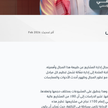
آخر تحديث: Feb 2026
ال إدارة المشاريع عن طبيعة هذا المجال وأهميته.
جة الملحة إلى إدارة فعّالة تشمل تنظيم كل
مراحل
حوظ مع تطور المجال وظهور أحدث الأدوات والممارسات
ة. وهذا ينطبق على المشروعات بمختلف حجمها وتعقدها،
وهو ما يدفعنا لاستكشاف مفهوم إدارة المشاريع بدقة، مع التركيز على مهامها وأهدافها. تشير الدراسات إلى أن 80٪ من المشاريع عالية
الأداء يقودها مديرو مشاريع معتمدون، في حين تنجح نسبة 2.5٪ فقط من الشركات في إتمام 100٪ نجاح في مشاريعها. تطرح هذه
 الإجابة تكمن ببساطة في التكلفة، حيث يُمكن أن يكون