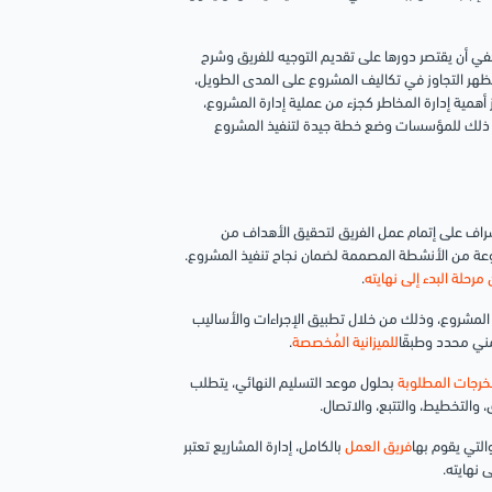
يكفي أن يقتصر دورها على تقديم التوجيه للفريق وشرح
ظهر التجاوز في
تكاليف المشروع
على المدى الطويل،
رز أهمية إدارة المخاطر كجزء من عملية إدارة المشروع،
 ذلك للمؤسسات وضع خطة جيدة لتنفيذ المشروع
راف على إتمام عمل الفريق لتحقيق الأهداف من
وعة من الأنشطة المصممة لضمان نجاح تنفيذ المشروع.
مرحلة البدء إلى نهايته
.
 المشروع، وذلك من خلال تطبيق الإجراءات والأساليب
مني محدد وطبقًا
للميزانية المُخصصة
.
خرجات المطلوبة
بحلول موعد التسليم النهائي، يتطلب
 والتخطيط، والتتبع، والاتصال.
لتي يقوم بها
فريق العمل
بالكامل، إدارة المشاريع تعتبر
 نهايته.