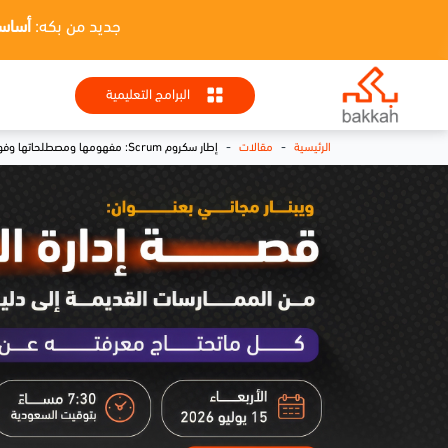
جديد من بكه:
أساسيات HR + تطبيقا
البرامج التعليمية
-
-
الرئيسية
مقالات
إطار سكروم Scrum: مفهومها ومصطلحاتها وفوائدها وآلية عملها وأدواتها وأدوار الفريق واجتماعاته