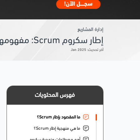
إدارة المشاريع
إطار سكروم Scrum: مفهومها ومصطلحاتها وفوائدها وآلية عملها وأدواتها وأدوار الفريق واجتماعاته
آخر تحديث: Jan 2025
فهرس المحتويات
ما المقصود بإطار Scrum؟
ما هي منهجية إطار Scrum؟
أهم مصطلحات منهجية سكروم