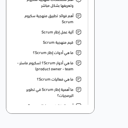
وتعريفها بشكل مباشر
أهم فوائد تطبيق منهجية سكروم
Scrum
آلية عمل إطار Scrum
قيم منهجية Scrum
ما هي أدوات إطار Scrum؟
ما هي أدوار Scrum؟ (سكروم ماستر -
product owner - team)
ما هي فعاليات Scrum؟
ما أهمية إطار Scrum في تطوير
البرمجيات؟
أوجه الاختلاف بين إطار Scrum
ومنهجية Agile
الفرق بين نموذج الشلال و الأجايل