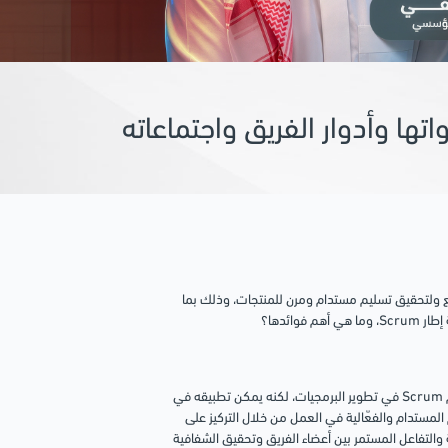
يع ولتحقيق تسليم مستدام ومرن للمنتجات، وذلك بما
ائدها؟
إطار Scrum هو إطار عمل تعاوني يستخدم في إدارة وتنفيذ المشاريع، حيث يُستخدم Scrum في تطوير البرمجيات، لكنه يمكن تطبيقه في
قيق التسليم المستدام والفعّالية في العمل من خلال التركيز على
 والتفاعل المستمر بين أعضاء الفريق وتحقيق الشفافية