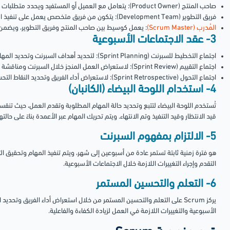
صاحب المنتج (Product Owner): يتعامل مع العميل أو المستفيد ويحدد متطلبات المنتج ويضع أولوياتها.
فريق التطوير (Development Team): يتكون من فريق متخصص يعمل على تنفيذ المهام وتحقيق التسليمات المستهدفة.
المُدرب (Scrum Master)
: يعمل كوسيط بين صاحب المنتج وفريق التطوير، ويضمن تطبيق منهجي
3- عقد الاجتماعات الأسبوعية
اجتماع التخطيط للسبرنت (Sprint Planning): لتحديد أهداف السبرنت وتحديد المهام التي يجب تنفيذها.
اجتماع التقييم (Sprint Review): لاستعراض العمل المنجز خلال السبرنت ومناقشة أي تعديلات أو تحسينات مطلوبة.
اجتماع التحول (Sprint Retrospective): لاستعراض أداء الفريق وتحديد النقاط التحسينية لاجتماعات السبرنت القادمة.
4- استخدام اللوحة البيضاء (الكانبان)
تُستخدم اللوحة البيضاء لتتبع وتحديد حالة المهام المطلوبة وتقدم العمل، حيث تنقس
قيد الانتظار وقيد التنفيذ وتم الانتهاء. ويتم تحريك المهام عبر الأعمدة بناءً على حالتها
5- الالتزام بمفهوم السبرنت
هو فترة زمنية ثابتة تستمر عادة من أسبوعين إلى شهر، ويتم تنفيذ المهام وتحقيق 
التقدم وإجراء التغييرات اللازمة خلال الاجتماعات الأسبوعية.
6- التعلم والتحسين المستمر
يركز Scrum على التعلم والتحسين المستمر من خلال استعراض أداء الفريق وتحدي
الأسبوعية والتغييرات اللازمة في العمل لزيادة الكفاءة والفاعلية.