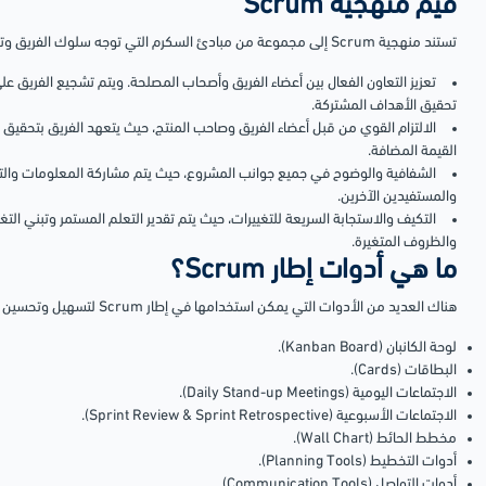
قيم منهجية Scrum
تستند منهجية Scrum إلى مجموعة من مبادئ السكرم التي توجه سلوك الفريق وتعزز تحقيق النتائج المرجوة، ومنها:
تعزيز التعاون الفعال بين أعضاء الفريق وأصحاب المصلحة. ويتم تشجيع الفريق ع
تحقيق الأهداف المشتركة.
الالتزام القوي من قبل أعضاء الفريق وصاحب المنتج، حيث يتعهد الفريق بتحقيق
القيمة المضافة.
الشفافية والوضوح في جميع جوانب المشروع، حيث يتم مشاركة المعلومات وال
والمستفيدين الآخرين.
التكيف والاستجابة السريعة للتغييرات، حيث يتم تقدير التعلم المستمر وتبني التغ
والظروف المتغيرة.
ما هي أدوات إطار Scrum؟
هناك العديد من الأدوات التي يمكن استخدامها في إطار Scrum لتسهيل وتحسين عملية التخطيط والتعاون وتتبع التقدم، ومنها:
لوحة الكانبان (Kanban Board).
البطاقات (Cards).
الاجتماعات اليومية (Daily Stand-up Meetings).
الاجتماعات الأسبوعية (Sprint Review & Sprint Retrospective).
مخطط الحائط (Wall Chart).
أدوات التخطيط (Planning Tools).
أدوات التواصل (Communication Tools).