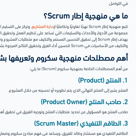
في التواصل.
ما هي منهجية إطار Scrum؟
تتبع منهجية إطار Scrum نهجًا تعاونيًا وتكامليًا ل
إدارة المشاريع
مجموعة من الأدوار والأحداث والتسليمات التي تساعد على تنظيم العمل وتحقيق النت
يهدف إطار Scrum إلى تحقيق التحسين المستمر والتكيف مع متطلبات المش
والتكيف من الأساسيات في Scrum لتحسين أداء الفرق وتحقيق النتائج المرجوة بشكل أفضل.
أهم مصطلحات منهجية سكروم وتعريفها بش
من أهم المصطلحات الخاصة بمنهجية سكروم (Scrum) ما يلي:
1. المنتج (Product)
المنتج يشير إلى المنتج النهائي الذي يتم تطويره أو تحسينه من خلال المشروع.
2. صاحب المنتج (Product Owner)
صاحب المنتج هو المسؤول عن تحديد متطلبات المنتج وتوجيه الفريق في تحقيق أه
3. الطاقم التنفيذي (Scrum Master)
الطاقم التنفيذي هو مستشار وقائد للفريق، ويساعد في فهم مبادئ سكروم وضمان