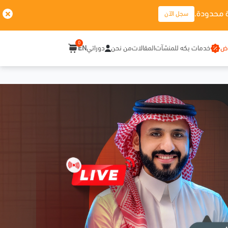
 محدودة.
سجل الآن
0
وض
خدمات بكه للمنشآت
المقالات
من نحن
دوراتي
EN