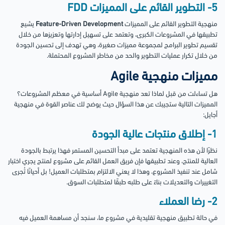
5- التطوير القائم على المميزات FDD
منهجية التطوير القائم على المميزات
Feature-Driven Development
يشيع
تطبيقها في المشروعات الكبرى، وتعتمد على تسهيل إدارتها وتعزيزها من خلال
تقسيم تطوير البرامج لمجموعة مميزات صغيرة، وهي تهدف إلى تحسين الجودة
من خلال تكرار عمليات التطوير والحد من مخاطر المشروع المحتملة.
مميزات منهجية Agile
هل تساءلت من قبل لماذا تعد منهجية Agile أساسية في معظم المشروعات؟
المميزات التالية ستجيبك عن هذا السؤال حيث يوضح لك عناصر القوة في منهجية
أجايل:
1- إطلاق منتجات عالية الجودة
نظرًا لأن هذه المنهجية تعتمد على مبدأ التحسين المستمر فهذا يرتبط بالجودة
العالية للمنتج، وعند تطبيقها فإن فريق العمل القائم على مشروع لمنتج يجري اختبار
شامل عند تنفيذ المشروع، وهذا لا يعني الالتزام بمتطلبات العميل! بل أحيانًا تُجرى
التغييرات والتعديلات بناءً على طلبه طبقًا لمتطلبات السوق.
2- رضا العملاء
في حالة تطبيق منهجية تقليدية في مشروع ما، سنجد أن مساهمة العميل فيه