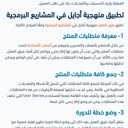
العملية بإجراء التحسينات والتعديلات بناءً على طلب العميل.
تطبيق
منهجية أجايل
في المشاريع البرمجية
تطبق
فرق العمل
منهجية أجايل في
المشاريع البرمجية
وفقًا للمراحل التالية:
1- معرفة متطلبات المنتج
من خلال الاجتماع بالعملاء والمديرين وغيرهم من
أصحاب المصلحة
تتحدد
متطلبات المنتج والتي يجب أن يكون لها إطار زمني وواضح لكل أفراد فريق العمل،
كما يجب التأكد من أن جميع هذه المتطلبات يمكن أن تُنفذ على أرض الواقع ويمكن
تحليلها وقياسها.
2- جمع كافة متطلبات المنتج
في تلك المرحلة تتجمع كافة المتطلبات التي تشمل الأنشطة والتعديلات
المطلوبة في قائمة، ومن ثم بدء تحليلها لمعرفة الأولويات من هذه المتطلبات
للبدء بالعمل بها، وتُعرف هذه القائمة بقصة المستخدم User Stories التي تصف
هذه المتطلبات، ومن ثم وضع إطار زمني لكل قصة.
3- وضع خطة للدورة
ينتقل أفراد فريق العمل بعد ذلك إلى وضع خطة لدورة تطوير لفترة قصيرة مع