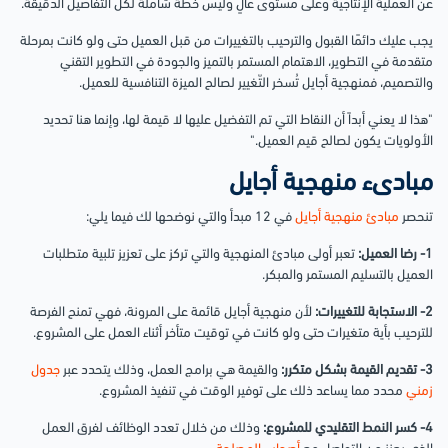
عن العملية الإنتاجية وعلى مستوى عالٍ وليس خطة شاملة لكل التفاصيل الدقيقة.
يجب عليك دائمًا القبول والترحيب بالتغييرات من قبل العميل حتى ولو كانت بمرحلة
متقدمة في التطوير، الاهتمام المستمر بالتميز والجودة في التطوير التقني
والتصميم، فمنهجية أجايل تُسخر التّغيير لصالح الميزة التنافسية للعميل.
"هذا لا يعني أبداً أن النقاط التي تم التفضيل عليها لا قيمة لها، وإنما هنا تحديد
الأولويات يكون لصالح قيم العميل."
مبادىء منهجية أجايل
تنحصر
مبادئ منهجية أجايل
في 12 مبدأ والتي نوضحها لك فيما يلي:
1- رضا العميل:
تعبر أولى مبادئ المنهجية والتي تركز على تعزيز تلبية متطلبات
العميل بالتسليم المستمر والمبكر.
2- الاستجابة للتغييرات:
لأن منهجية أجايل قائمة على المرونة، فهي تمنح الفرصة
للترحيب بأية متغيرات حتى ولو كانت في توقيت متأخر أثناء العمل على المشروع.
3- تقديم القيمة بشكل متكرر:
والقيمة هي برامج العمل، وذلك يتحدد عبر
جدول
زمني
محدد مما يساعد ذلك على توفير الوقت في تنفيذ المشروع.
4- كسر النمط التقليدي للمشروع:
وذلك من خلال تعدد الوظائف لفرق العمل