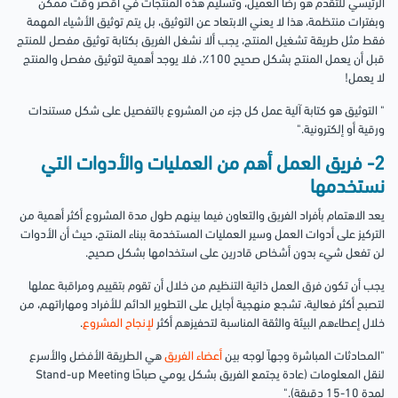
الرئيسي للتقدم هو رضا العميل، وتسليم هذه المنتجات في أقصر وقت ممكن
وبفترات منتظمة، هذا لا يعني الابتعاد عن التوثيق، بل يتم توثيق الأشياء المهمة
فقط مثل طريقة تشغيل المنتج، يجب ألا نشغل الفريق بكتابة توثيق مفصل للمنتج
قبل أن يعمل المنتج بشكل صحيح 100٪، فلا يوجد أهمية لتوثيق مفصل والمنتج
لا يعمل!
" التوثيق هو كتابة آلية عمل كل جزء من المشروع بالتفصيل على شكل مستندات
ورقية أو إلكترونية."
2- فريق العمل أهم من العمليات والأدوات التي
نستخدمها
يعد الاهتمام بأفراد الفريق والتعاون فيما بينهم طول مدة المشروع أكثر أهمية من
التركيز على أدوات العمل وسير العمليات المستخدمة ببناء المنتج، حيث أن الأدوات
لن تفعل شيء بدون أشخاص قادرين على استخدامها بشكل صحيح.
يجب أن تكون فرق العمل ذاتية التنظيم من خلال أن تقوم بتقييم ومراقبة عملها
لتصبح أكثر فعالية، تشجع منهجية أجايل على التطوير الدائم للأفراد ومهاراتهم، من
خلال إعطاءهم البيئة والثقة المناسبة لتحفيزهم أكثر
لإنجاح المشروع
.
"المحادثات المباشرة وجهاً لوجه بين
أعضاء الفريق
هي الطريقة الأفضل والأسرع
لنقل المعلومات (عادة يجتمع الفريق بشكل يومي صباحًا Stand-up Meeting
لمدة 10-15 دقيقة)."