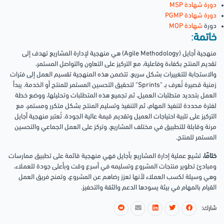
دورة شهادة MSP
دورة شهادة PGMP
دورة
شهادة MOP
خاتمة
:
منهجية أجايل (Agile Methodology) هي منهجية لإدارة المشاريع تهدف إلى
تقديم المنتج بكفاءة وفاعلية، مع التركيز على التعاون والتواصل المستمر،
والاستجابة للتغييرات بشكل سريع. تتضمن هذه المنهجية تقسيم العمل إلى فترات
زمنية قصيرة تُعرف بـ "Sprints" لتحقيق التحسين المستمر للمنتج أو الخدمة. يبدأ
العمل بتحديد متطلبات العميل، ثم تجميع هذه المتطلبات وتحليلها، ووضع خطة
لفترة محددة لتنفيذ المهام، ثم التنفيذ وتسليم المنتج بشكل متكرر ومستمر، مع
التركيز على تلبية احتياجات العميل وتقديم قيمة عالية الجودة. تُعتبر منهجية أجايل
مرنة وقابلة للتطبيق في مختلف المشاريع، وتركز على العمل الجماعي والتحسين
المستمر للمنتج.
ختامًا،
تشيع عملية إدارة المشاريع بأجايل
فهي منهجية قائمة على تطبيق ممارسات
ومبادئ تطوير منتجات المشروع وتسليمه في أسرع وقت وبأعلى جودة للعملاء،
وهي وسيلة لكسب العملاء لأنها تعزز رضاهم عن المشروع، وتمنح فريق العمل
القيام بالمهام في بيئة يسودها الدعم والثقة والتحفيز.
شارك: