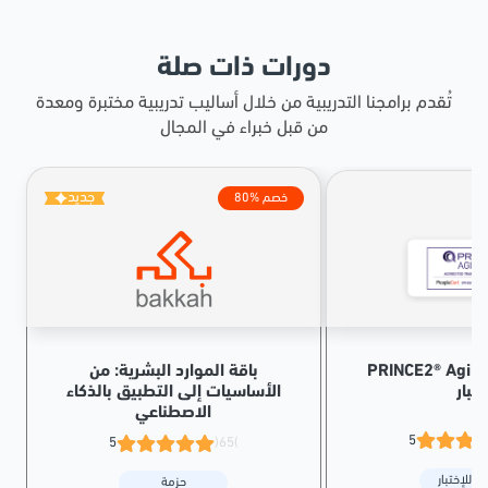
دورات ذات صلة
تُقدم برامجنا التدريبية من خلال أساليب تدريبية مختبرة ومعدة
من قبل خبراء في المجال
جديد
80% خصم
PRINCE2® Agile محاكاة أسئلة
باقة الموارد البشرية: من
ختبار
الأساسيات إلى التطبيق بالذكاء
الاصطناعي
5
5
(65)
ة للإختبار
حزمة