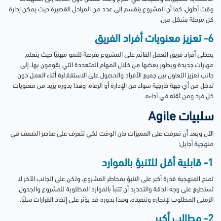
وقت أطول، كما أن المشروع ينقسم إلى عدد من المراحل القصيرة حيث يمكن إدارة
كل مرحلة بشكل مرن.
6- تعزيز معنويات أفراد الفريق
يحظى أفراد فريق العمل القائم على المشروع بفرصة للنمو مهنيًا حيث يتعلم
مهارات جديدة ويطور بعضها من خلال المهام المتعددة التي يقومون بها، إلى
جانب تعزيز التعاون بين جميع الأفراد والحصول على الاستقلالية أثناء العمل دون
تدخل من أي جهة خارجية سواء من الإدارة أو الرعاة، وهذا بدوره يزيد من معنويات
كل فرد ومن ثقته في أداءه.
سلبيات Agile
الآن وبعد أن تعرفت على المميزات حان الوقت لكي تتعرف على عناصر الضعف في
منهجية أجايل:
1- قابلية أقل للتنبؤ بالموارد
تمنح المنهجية قدرة أكبر على التنبؤ بمخاطر المشروع، ولكن على الجانب الآخر لا
تستطيع على وجه الدقة والتحديد أن تتنبأ بالموارد المطلوبة للمشروع والجدول
الزمني المطلوب لإنجازه وتنفيذه، وهذا بدوره قد يؤثر على إتخاذ القرارات سلبًا.
2- مطالب أكبر