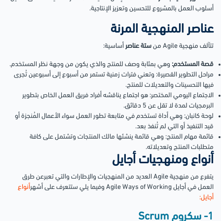
أسلوب العمل بالمشروع للتحسين وتعزيز الإنتاجية.
عناصر المنهجية المرنة
تتآلف منهجية Agile من
ستة عناصر
أساسية:
قصة المستخدم:
وهي بمثابة وصف للمنتج والذي يكون من وجهة نظر المستخدم.
مراحل التطوير القصيرة:
وتعني فترات زمنية تستمر من أسبوع إلى أسبوعين تُجرى
فيها التحسينات والتعديلات للمنتج.
الاجتماع اليومي المختصر:
هو اجتماع يناقشه أفراد فريق العمل الخاص بتطوير
البرمجيات لمدة لا تقل عن 5 دقائق.
لوحة كانبان:
وهي أداة تستخدم في متابعة تطور العمل سواء الأعمال المُنجزة أو
قيد التنفيذ أو التي لم تُنفذ بعد.
قائمة مهام المنتج:
وهي قائمة ينشئها مالك المنتجات وتشتمل على كافة
متطلبات المنتج وتعديلاته.
أنواع ومنهجيات أجايل
يتفرع من منهجية Agile العديد من المنهجيات والإطارات والتي تعبرعن طرق
العمل في أجايل Agile Ways of Working وفيما يلي ستتعرف على أشهر
أنواع
أجايل:
1- سكروم Scrum