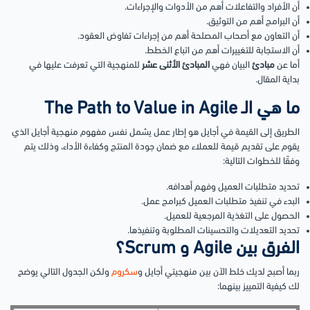
أن الأفراد والتفاعلات أهم من الأدوات والإجراءات.
أن البرامج أهم من التوثيق.
أن التعاون مع أصحاب المصلحة أهم من إجراءات تفاوض العقود.
أن الاستجابة للتغييرات أهم من اتباع الخطط.
أما عن
مبادئ
البيان فهي
المبادئ الأثنى عشر
للمنهجية التي تعرفت عليها في
بداية المقال.
ما هي الـ The Path to Value in Agile
الطريق إلى القيمة في أجايل هو إطار عمل يشمل نفس مفهوم منهجية أجايل الذي
يقوم على تقديم قيمة للعملاء مع ضمان جودة المنتج وكفاءة الأداء، وذلك يتم
وفقًا للخطوات التالية:
تحديد متطلبات العميل وفهم أهدافه.
البدء في تنفيذ متطلبات العميل كبرامج عمل.
الحصول على التغذية المرجعية للعميل.
تحديد التعديلات والتحسينات المطلوبة وتنفيذها.
الفرق بين Agile و Scrum؟
ربما أصبح لديك خلط الآن بين منهجيتي أجايل و
سكروم
ولكن الجدول التالي يوضح
لك كيفية التمييز بينهما: