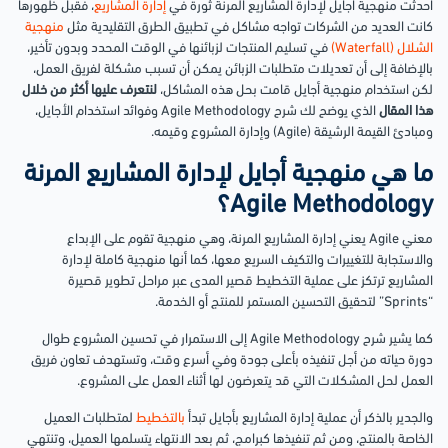
أحدثت منهجية أجايل لإدارة المشاريع المرنة ثورة في
إدارة المشاريع
، فقبل ظهورها
كانت العديد من الشركات تواجه مشاكل في تطبيق الطرق التقليدية مثل
منهجية
الشلال (Waterfall)
في تسليم المنتجات لزبائنها في الوقت المحدد وبدون تأخير،
بالإضافة إلى أن تعديلات متطلبات الزبائن يمكن أن تسبب مشكلة لفريق العمل،
لكن استخدام منهجية أجايل قامت بحل هذه المشاكل،
لنتعرف عليها أكثر من خلال
هذا المقال
الذي يوضح لك شرح Agile Methodology وفوائد استخدام الأجايل،
ومبادئ القيمة الرشيقة (Agile) وإدارة المشروع وقيمه.
ما هي منهجية أجايل لإدارة المشاريع المرنة
Agile Methodology؟
معني Agile يعني إدارة المشاريع المرنة، وهي منهجية تقوم على الإبداع
والاستجابة للتغييرات والتكيف السريع معها، كما أنها منهجية كاملة لإدارة
المشاريع ترتكز على عملية التخطيط قصير المدى عبر مراحل تطوير قصيرة
“Sprints” لتحقيق التحسين المستمر للمنتج أو الخدمة.
كما يشير شرح Agile Methodology إلى الاستمرار في تحسين المشروع طوال
دورة حياته من أجل تنفيذه بأعلى جودة وفي أسرع وقت، وتستهدف تعاون فريق
العمل لحل المشكلات التي قد يتعرضون لها أثناء العمل على المشروع.
والجدير بالذكر أن عملية إدارة المشاريع بأجايل تبدأ
بالتخطيط
لمتطلبات العميل
الخاصة بالمنتج، ومن ثم تنفيذها كبرامج، ثم بعد الانتهاء يتسلمها العميل، وتنتهي