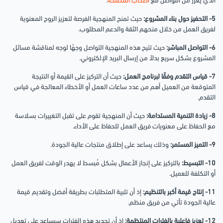
الذي يعزز من التواصل مع
أصحاب المصلحة
.
5- التحفيز حول بناء المشروع:
حيث تمنح المنهجية الفرصة لتعزيز الروح المعنوية
لفريق العمل من خلال منحهم الثقة والدعم المطلوب.
6- التواصل المباشر:
حيث تتيح هذه المنهجية التواصل وجهًا لوجه لمناقشة مسائل
المشروع بشكل سريع بدلاً من إرسال البريد الإلكتروني.
7- قياس التقدم وفقًا لبرنامج العمل:
حيث أن التركيز على القيمة أو النتيجة
المتوقعة من العميل أهم من عدد ساعات العمل أو الأخطاء المعالجة في قياس
التقدم.
8- زيادة التنمية المستدامة:
حيث أن المنهجية تقوم على تقبل التغييرات بسلاسة
مع الحفاظ على معنويات فريق العمل للحفاظ على الأداء.
9- التميز المستمر:
وذلك يساعد على إطلاق منتجات عالية الجودة.
10- التبسيط:
بالتركيز على إنجاز الأعمال بشكل مُبسط لا يهدر الوقت لفريق العمل
أو التكلفة للعميل.
11- إنتاج قيمة أكبر بالتنظيم:
إذ أن تلبية المتطلبات بطريقة أفضل وتقديم قيمة
عالية الجودة تأتي من فريق منظم.
12- تعزيز فاعلية بالفترات المنتظمة:
إذ أن تحديد هذه الفترات سيساعد على تعديل