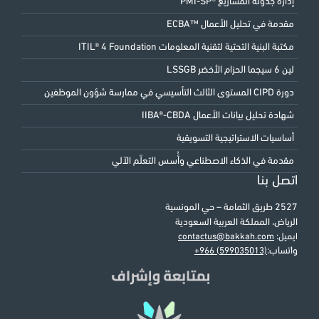
إدارة جدولة المشاريع ®PMI-SP
مقدمة في تحليل الأعمال ™ECBA
مكتبة البنية التحتية لتقنية المعلومات ITIL® 4 Foundation
لين 6 سيجما الحزام الأخضر LSSGB
دورة CIPD المستوى الثالث التأسيسي في ممارسة شؤون الموظفين
شهادة تحليل بيانات الأعمال IIBA®-CBDA
أساسيات الاستراتيجية التسويقية
مقدمة في الذكاء الاصطناعي وأُسس التعلّم الآلي
اتصل بنا
2527 طريق الثمامة – حي المونسية
الرياض، المملكة العربية السعودية
ايميل:
contactus@bakkah.com
واتساب:
+966 (599035013)