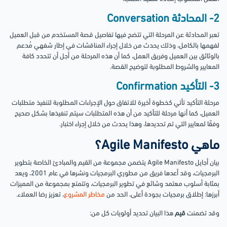
2- المحادثة Conversation
تعبر المحادثة عن المرحلة التي تتضح فيها تفاصيل قصة المستخدم من قبل العميل
لفهمها بالكامل، وذلك يحدث من خلال إجراء المناقشات في إطار شفهي مُدعم
بالوثائق بين العميل وفريق العمل، كما أن هذه المرحلة من أجل أن تتحدد كافة
المعايير والشروط المطلوبة لتوضيح القصة.
3- التأكيد Confirmation
مرحلة التأكيد تأتي كخطوة أخيرة للاتفاق حول الإجراءات المطلوبة لتنفيذ متطلبات
العميل، كما أنها مرحلة للتأكيد من أن هذه المتطلبات سيتم تنفيذها بشكل صحيح
وفقًا لمعايير التي تم تحديدها، وهذا يحدث من خلال إجراء اختبار.
ماهي Agile Manifesto؟
بيان أجايل Agile Manifesto يتضمن مجموعة من القيم والمبادئ الخاصة بتطوير
البرمجيات، وقد أعدها فريق من مطوري البرمجيات ونشرها في عام 2001، ويعد
بمثابة أسلوب معتمد وشائع في تطوير البرمجيات، وتتمتع بمجموعة من المميزات
أبرزها: إطلاق برمجيات بجودة أعلى، الحد من
مخاطر المشروع
، تعزيز رضا العملاء.
وقد تضمنت
قيم
هذا البيان تحديد أولويات كل من: