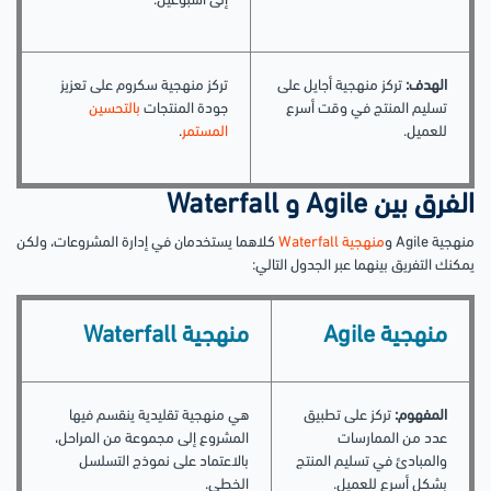
إلى أسبوعين.
الهدف:
تركز منهجية أجايل على
تركز منهجية سكروم على تعزيز
تسليم المنتج في وقت أسرع
جودة المنتجات
بالتحسين
للعميل.
المستمر
.
الفرق بين Agile و Waterfall
منهجية Agile و
منهجية Waterfall
كلاهما يستخدمان في إدارة المشروعات، ولكن
يمكنك التفريق بينهما عبر الجدول التالي:
منهجية Agile
منهجية Waterfall
المفهوم:
تركز على تطبيق
هي منهجية تقليدية ينقسم فيها
عدد من الممارسات
المشروع إلى مجموعة من المراحل،
والمبادئ في تسليم المنتج
بالاعتماد على نموذج التسلسل
بشكل أسرع للعميل.
الخطي.