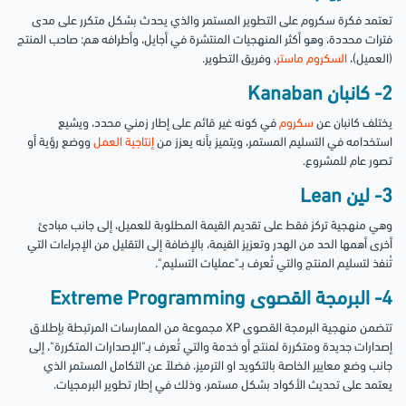
تعتمد فكرة سكروم على التطوير المستمر والذي يحدث بشكل متكرر على مدى
فترات محددة، وهو أكثر المنهجيات المنتشرة في أجايل، وأطرافه هم: صاحب المنتج
(العميل)،
السكروم ماستر
، وفريق التطوير.
2- كانبان Kanaban
يختلف كانبان عن
سكروم
في كونه غير قائم على إطار زمني محدد، ويشيع
استخدامه في التسليم المستمر، ويتميز بأنه يعزز من
إنتاجية العمل
ووضع رؤية أو
تصور عام للمشروع.
3- لين Lean
وهي منهجية تركز فقط على تقديم القيمة المطلوبة للعميل، إلى جانب مبادئ
أخرى أهمها الحد من الهدر وتعزيز القيمة، بالإضافة إلى التقليل من الإجراءات التي
تُنفذ لتسليم المنتج والتي تُعرف بـ"عمليات التسليم".
4- البرمجة القصوى Extreme Programming
تتضمن منهجية البرمجة القصوى XP مجموعة من الممارسات المرتبطة بإطلاق
إصدارات جديدة ومتكررة لمنتج أو خدمة والتي تُعرف بـ"الإصدارات المتكررة"، إلى
جانب وضع معايير الخاصة بالتكويد او الترميز، فضلاً عن التكامل المستمر الذي
يعتمد على تحديث الأكواد بشكل مستمر، وذلك في إطار تطوير البرمجيات.