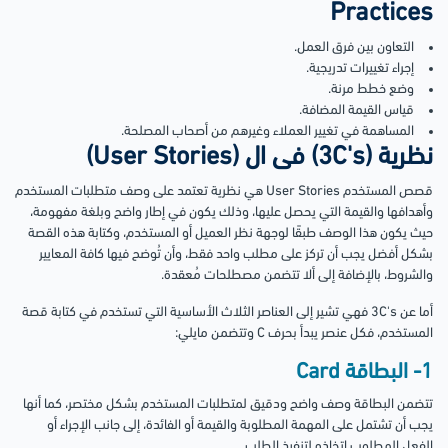
Practices
التعاون بين فرق العمل.
إجراء تغييرات تدريجية.
وضع خطط مرنة.
قياس القيمة المضافة.
المساهمة في تغيير العملاء وغيرهم من أصحاب المصلحة.
نظرية (3C's) فى ال (User Stories)
قصص المستخدم User Stories هي نظرية تعتمد على وصف متطلبات المستخدم
وأهدافها والقيمة التي يحصل عليها، وذلك يكون في إطار واضح وبلغة مفهومة،
حيث يكون هذا الوصف طبقًا لوجهة نظر العميل أو المستخدم، وكتابة هذه القصة
بشكل أفضل يجب أن تركز على مطلب واحد فقط، وأن تُوضح فيها كافة المعايير
والشروط، بالإضافة إلى ألا تتضمن مصطلحات مُعقدة.
أما عن 3C's فهي تشير إلى العناصر الثلاث الأساسية التي تستخدم في كتابة قصة
المستخدم، فكل عنصر يبدأ بحرف C وتتضمن مايلي:
1- البطاقة Card
تتضمن البطاقة وصف واضح ودقيق لمتطلبات المستخدم بشكل مختصر، كما أنها
يجب أن تشتمل على المهمة المطلوبة والقيمة أو الفائدة، إلى جانب الإجراء أو
الفعل المطلوب إتخاذه لتنفيذ الطلب.