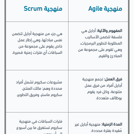
منهجية Agile
منهجية Scrum
المفهوم والآلية:
أجايل هي
هي جزء من منهجية أجايل تتضمن
فلسفة تتضمن الأساليب
نفس مبادئها، وهي إطار عمل
المطلوبة لتطوير البرمجيات،
خاص يقوم على مجموعة من
وهي تقوم على مجموعة من
السباقات أي فترات زمنية قصيرة.
المبادئ والقيم.
فرق العمل:
تجمع منهجية
مشروعات سكروم تشمل أفراد
أجايل أفراد من فرق عمل
محددة وهم: مالك المنتج،
متنوعة، وكل فرد يقوم
سكروم ماستر، وفريق التطوير.
بوظائف متعددة.
فترات السباقات في منهجية
المدة الزمنية:
منهجية أجايل غير
سكروم تستغرق ما بين أسبوع
مُقيدة بفترة محددة.