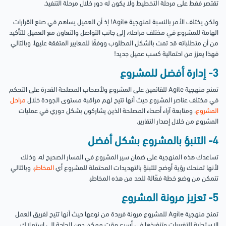
تقتصر فقط على مرحلة التخطيط ولا يكون له دور خلال مرحلة التنفيذ.
ولكن يختلف الأمر بالنسبة لمنهجية Agile! إذ أن العميل يساهم في صنع القرارات
الهامة للمشروع في مختلف مراحله، إلى جانب التواصل والتعاون مع العميل للتأكيد
من أن متطلباته قد تمت بالشكل المطلوب ووفقًا للمعايير المتفقة عليها، وبالتالي
فهذا يعزز من احتمالية كسب عميل جديد!
3- إدارة أفضل للمشروع
تمنح منهجية Agile للقائمين على المشروع ولأصحاب المصلحة القدرة على التحكم
في مختلف عناصر المشروع حيث أنها تتيح لهم مراقبة مستوى الجودة خلال
مراحل
المشروع
، ومتابعة آراء أصحاء المصلحة الذين يشاركون بشكل دوري في عمليات
المشروع من خلال إصدار التقارير.
4- التنبؤ بالمشروع بشكل أفضل
تساعدك هذه المنهجية على ضمان سير المشروع في المسار الصحيح له، وذلك
لأنها تمنحك رؤية أوضح للتبنؤ بالتهديدات المحتملة للمشروع أي
المخاطر
، وبالتالي
تتمكن من وضع خطة فعّالة للحد من هذه المخاطر.
5- تعزيز مرونة المشروع
تمنح منهجية Agile للمشروع مرونة فريدة من نوعها حيث أنها تتيح لفريق العمل
الاستجابة للتغييرات وتنفيذها في أسرع وقت ممكن دون الحاجة إلى استهلاك