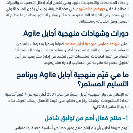
وإعطاء الملاحظات والتعديلات عليها، وهي تشمل أيضًا إدخال التحسينات والميزات
المطلوبة خلال
دورة حياة المشروع
، في هذه الطريقة، يجب أن يكون المنتج الأولي
الذي سيدخل في المرحلة التالية هو منتج فعّال وقابل للتطور، ويطابق ما يتطلع له
العميل وفق احتياجاته ومتطلباته.
دورات وشهادات منهجية أجايل Agile
تُمثل
شهادة ممارس منهجية أجايل معتمد
اعترافاً رسميًا بمعرفتك بالمبادئ
الأساسية والمهارات التقنية لمنهجية أجايل، تساعد هذه الشهادة العالمية أيضًا
الأفراد في تلبية احتياجات المنظمات التي تعتمد في إدارة مشاريعها من أجل
تطبيق مجموعة متنوعة من الأساليب لإدارة مشاريعهم.
ما هي قيّم منهجية آجايل Agile وبرنامج
التسليم المستمر؟
تم الإعلان عن بيان منهجية أجايل رسميًا في عام 2001 أُعلن فيه عن
4 قيم أساسية
لإدارة المشروعات الرشيقة يرَكز من خلالها على قيمة الأعمال، يمكننا تعريف هذه
القيم الأساسية
كالتالي:
1- منتج فعال أهم من توثيق شامل
تهتم طريقة أجايل بأن يتم إنتاج منتج وفق خصائص أساسية معينة، والمقياس