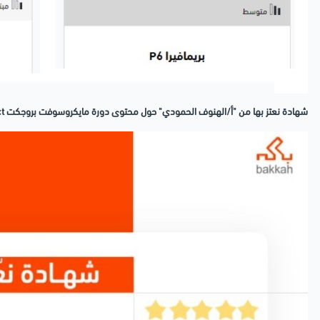
شهادة نعتز بها من "أ/الهنوف الحمودي" حول محتوى دورة مايكروسوفت بروجكت MS Project التي تقدمها بكه.