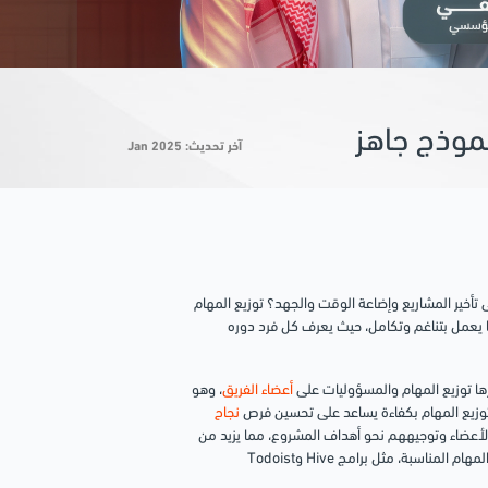
نموذج جاهز
آخر تحديث: Jan 2025
أخير المشاريع وإضاعة الوقت والجهد؟ توزيع المهام
ا يعمل بتناغم وتكامل، حيث يعرف كل فرد دوره
زها توزيع المهام والمسؤوليات على
أعضاء الفريق
، وهو
توزيع المهام بكفاءة يساعد على تحسين فرص
نجاح
لأعضاء وتوجيههم نحو أهداف المشروع، مما يزيد من
الإنتاجية والالتزام بالمواعيد. يتطلب ذلك تحديد أهداف واضحة واستخدام أدوات إدارة المهام المناسبة، مثل برامج Hive وTodoist