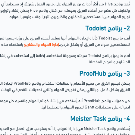
يُعد برنامج Hive من أكثر أدوات توزيع المهام على فريق العمل شيوعًا، إذ يستط
وتكليف كل عضو من أعضاء الفريق بمهمته.
من خلال برنامج Hive يمكن
توزيع المهام على المستخدمين الداخليين والخارجيين، تتبع الوقت وتوفير الموارد.
2- برنامج Todoist
أهم ما يميز Todoist كأداة لإدارة المهام، أنها تساعد أعضاء الفريق على رؤية 
للمستخدمين سواء من الفريق أو بشكل فردي،
إدارة المهام والمشاريع
باستخدام هذه ال
أهم ما يميز برنامج Todoist سرعته وسهولة استخدامه، إضافة إلى استخدام
المشاريع والمهام المفضلة.
3- برنامج ProofHub
يمكن لجميع الفرق من
الفريق بشكل كامل، وبالتالي يمكن تفويض المهام وتلقي تحديثات التقدم في الوقت ا
من مميزات برنامج ProofHub أنه يُستخدم في إنشاء قوائم المهام وتقسي
احتوائه على مخططات Gantt لتصور المهام والتخطيط لها.
4- برنامج Meister Task
يُستخدم برنامج MeisterTask في إدارة المهام، إذ أنه يستوعب فرق ال