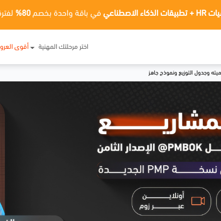
ت الذكاء الاصطناعي
في باقة واحدة بخصم
80%
لفترة
اختر مرحلتك المهنية
أقوى العر
يته وجدول التوزيع ونموذج جاهز