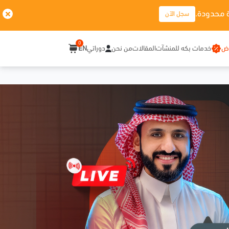
 محدودة.
سجل الآن
0
وض
خدمات بكه للمنشآت
المقالات
من نحن
دوراتي
EN