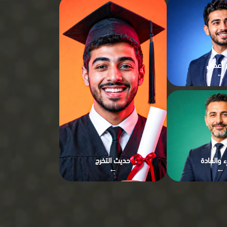
د أعمال
→
اء والقادة
حديث التخرج
→
→