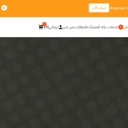
 محدودة.
سجل الآن
0
وض
خدمات بكه للمنشآت
المقالات
من نحن
دوراتي
EN