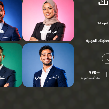
تك
طموحاتك.
هي تستطيع
رائ
→
 خطوتك المهنية
ي
990
|
مغيّر المسار المهني
الخبر
منشأة مستفيدة
→