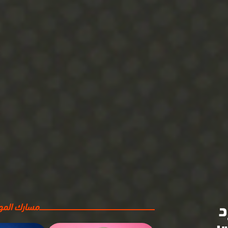
د
مسارك المهن