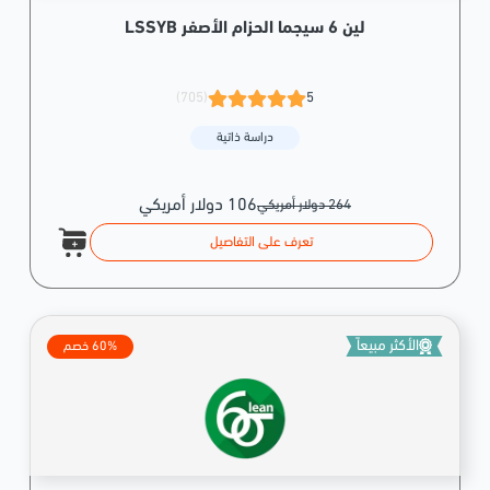
لين 6 سيجما الحزام الأصفر LSSYB
(705)
5
دراسة ذاتية
106 دولار أمريكي
264 دولار أمريكي
تعرف على التفاصيل
الأكثر مبيعاً
60% خصم