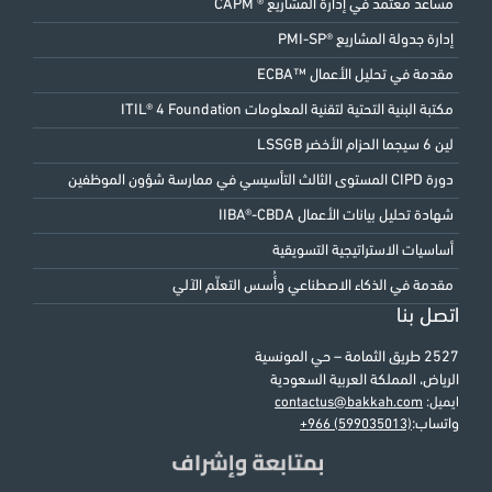
مساعد معتمد في إدارة المشاريع ® CAPM
إدارة جدولة المشاريع ®PMI-SP
مقدمة في تحليل الأعمال ™ECBA
مكتبة البنية التحتية لتقنية المعلومات ITIL® 4 Foundation
لين 6 سيجما الحزام الأخضر LSSGB
دورة CIPD المستوى الثالث التأسيسي في ممارسة شؤون الموظفين
شهادة تحليل بيانات الأعمال IIBA®-CBDA
أساسيات الاستراتيجية التسويقية
مقدمة في الذكاء الاصطناعي وأُسس التعلّم الآلي
اتصل بنا
2527 طريق الثمامة – حي المونسية
الرياض، المملكة العربية السعودية
ايميل:
contactus@bakkah.com
واتساب:
+966 (599035013)