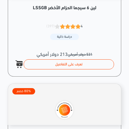
لين 6 سيجما الحزام الأخضر LSSGB
(397)
4
دراسة ذاتية
213 دولار أمريكي
531 دولار أمريكي
تعرف على التفاصيل
80% خصم