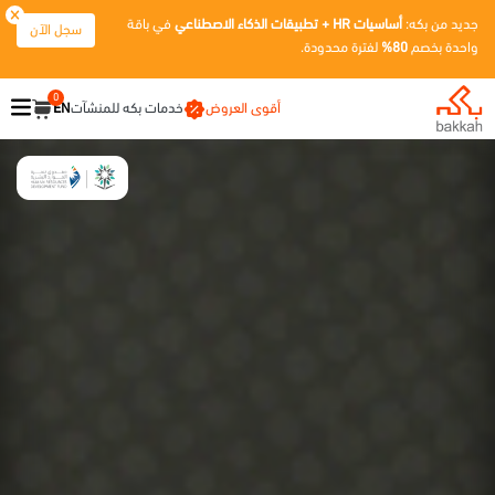
جديد من بكه:
أساسيات HR + تطبيقات الذكاء الاصطناعي
في باقة
سجل الآن
واحدة بخصم
80%
لفترة محدودة.
0
أقوى العروض
خدمات بكه للمنشآت
EN