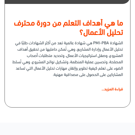
ما هي أهداف التعلم من دورة محترف
تحليل الأعمال؟
الشهادة PMI-PBA هي شهادة عالمية تعد من أكثر الشهادات طلبًا في
تحليل الأعمال وإدارة المشاريع، وهي تُمكن حامليها من تحقيق أهداف
المشروع، وصقل استراتيجيات الأعمال، وتحديد متطلبات أصحاب
المصلحة، وتحسين عملية المنظمة، وتشكيل نواتج المشروع، وهي تُسلط
الضوء على تعلم كيفية تطوير وإتقان مهارات تحليل الأعمال التي تساعد
المشاركين على الحصول على مصداقية مهنية.
ومن المتوقع من هذه الدورة:
قراءة المزيد...
1- إتقان مجالات معرفة تحليل الأعمال
تساعدك دورة شهادة PBA على فهم مبادئ وممارسات وتقنيات دليل
PMI بعمق، ومعرفة كيفية تطبيقها على المشاريع العملية، وبالإضافة
إلى ذلك، من المتوقع أن تكتسب فهمًا موسعًا لمجالات PMI مثل تقييم
الاحتياجات، والتتبع والرصد، والاستقصاء والتحليل.