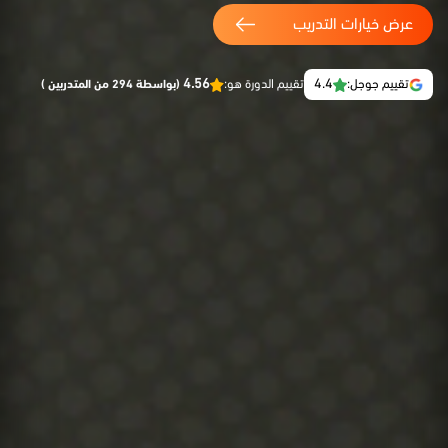
عرض خيارات التدريب
4.56
4.4
تقييم جوجل:
تقييم الدورة هو:
(بواسطة 294 من المتدربين )