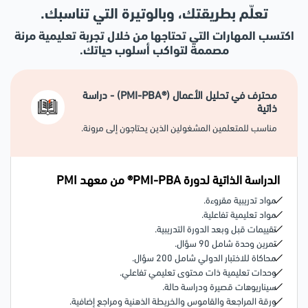
2- تطوير إدارة المتطلبات
تعلّم بطريقتك، وبالوتيرة التي تناسبك.
من خلال دورة PMI-PBA، ستتقن تحديد متطلبات أصحاب المصلحة،
اكتسب المهارات التي تحتاجها من خلال تجربة تعليمية مرنة
وجمع والتحقق من المتطلبات باستخدام تقنيات استقصاء متنوعة،
مصممة لتواكب أسلوب حياتك.
واستخدام الأدوات والتقنيات المخصصة لنمذجة المتطلبات.
3- إتقان التفاعل مع أصحاب المصلحة
محترف في تحليل الأعمال (®PMI-PBA) - دراسة
من المتوقع من هذه الدورة أن تكون بارعًا في تلبية توقعات أصحاب
ذاتية
المصلحة، وفهم احتياجاتهم، وحل مشكلاتهم باستخدام استراتيجيات
مناسب للمتعلمين المشغولين الذين يحتاجون إلى مرونة.
مختلفة.
4- الحصول على الاعتراف العالمي
الدراسة الذاتية لدورة PMI-PBA® من معهد
PMI
التسجيل في دورة PMI-PBA هو خطوتك الرئيسية للتحضير لاجتياز
الامتحان الدولي والحصول على المصداقية المهنية في تحليل الأعمال.
مواد تدريبية مقروءة.
مواد تعليمية تفاعلية.
تقييمات قبل وبعد الدورة التدريبية.
تمرين وحدة شامل 90 سؤال.
محاكاة للاختبار الدولي شامل 200 سؤال.
وحدات تعليمية ذات محتوى تعليمي تفاعلي.
سيناريوهات قصيرة ودراسة حالة.
ورقة المراجعة والقاموس والخريطة الذهنية ومراجع إضافية.