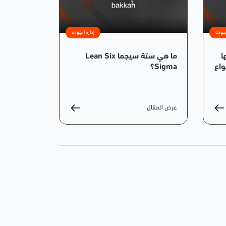
لجودة
إدارة الجودة
ا
ما هي ستة سيجما Lean Six
واع
Sigma؟
عرض المقال