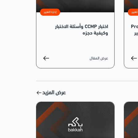
لتغيير
إدارة التغيير
بروساي (Prosci
اختبار CCMP وأسئلة الاختبار
يير
وكيفية حجزه
عرض المقال
عرض المزيد