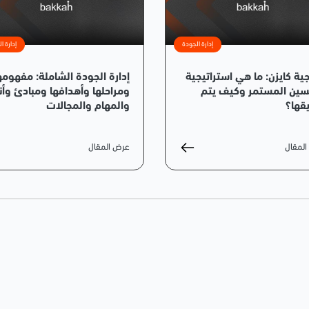
إدارة الجودة
إدارة ا
ية كايزن: ما هي استراتيجية
إدارة الجودة الشاملة: مفهومه
سين المستمر وكيف يتم
ومراحلها وأهدافها ومبادئ وأن
قها؟
والمهام والمجالات
لمقال
عرض المقال