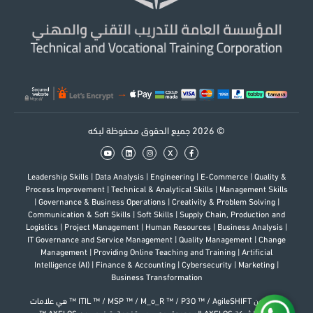
© 2026 جميع الحقوق محفوظة لبكه
x
Leadership Skills
|
Data Analysis
|
Engineering
|
E-Commerce
|
Quality &
Process Improvement
|
Technical & Analytical Skills
|
Management Skills
|
Governance & Business Operations
|
Creativity & Problem Solving
|
Communication & Soft Skills
|
Soft Skills
|
Supply Chain, Production and
Logistics
|
Project Management
|
Human Resources
|
Business Analysis
|
IT Governance and Service Management
|
Quality Management
|
Change
Management
|
Providing Online Teaching and Training
|
Artificial
Intelligence (AI)
|
Finance & Accounting
|
Cybersecurity
|
Marketing
|
Business Transformation
إن كل من ITIL ™ / MSP ™ / M_o_R ™ / P3O ™ / AgileSHIFT ™ هي علامات