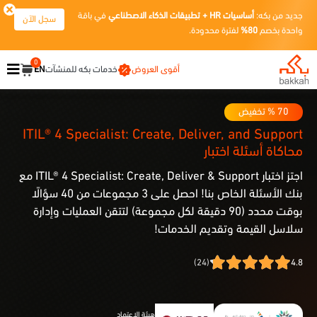
جديد من بكه:
أساسيات HR + تطبيقات الذكاء الاصطناعي
في باقة
سجل الآن
واحدة بخصم
80%
لفترة محدودة.
0
أقوى العروض
خدمات بكه للمنشآت
EN
70
% تخفيض
ITIL® 4 Specialist: Create, Deliver, and Support
محاكاة أسئلة اختبار
اجتز اختبار ITIL® 4 Specialist: Create, Deliver & Support مع
بنك الأسئلة الخاص بنا! احصل على 3 مجموعات من 40 سؤالًا
بوقت محدد (90 دقيقة لكل مجموعة) لتتقن العمليات وإدارة
سلاسل القيمة وتقديم الخدمات!
(24)
4.8
هيئة الاعتماد