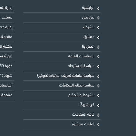
الرئيسية
إدارة المشاريع 
من نحن
مساعد معت
الشركاء
إدارة جدول
عملاؤنا
مقدمة في
اتصل بنا
مكتبة البنية
السياسات العامة
لين 6 سيجما الحزام الأخضر LSSGB
سياسة الاسترداد
دورة CIPD المستوى الثالث التأسيسي في ممارسة شؤون الموظفين
سياسة ملفات تعريف الارتباط (كوكيز)
شهادة تحليل
سياسة نظام المكافآت
أساسيات 
الشروط والأحكام
مقدمة في
كن شريكًا
كافة المقالات
لقاءات مباشرة