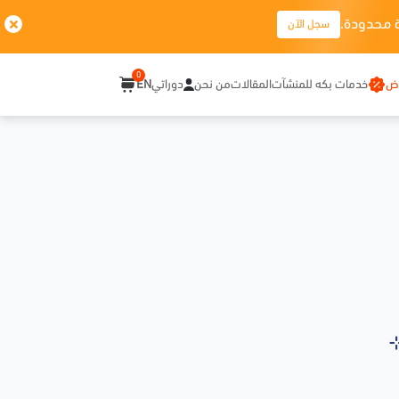
 محدودة.
سجل الآن
0
وض
خدمات بكه للمنشآت
المقالات
من نحن
دوراتي
EN