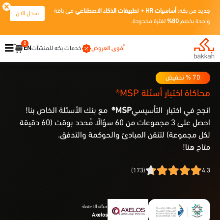
جديد من بكه:
أساسيات HR + تطبيقات الذكاء الاصطناعي
في باقة
سجل الآن
واحدة بخصم
80%
لفترة محدودة.
0
أقوى العروض
خدمات بكه للمنشآت
EN
70
% تخفيض
محاكاة اختبار أسئلة MSP®
انجح في اختبار التأسيسي
MSP®
مع بنك الأسئلة الخاص بنا!
احصل على 3 مجموعات من 60 سؤالًا مُحدد بوقت (60 دقيقة
لكل مجموعة) لتتقن المبادئ والحوكمة والتدفق.
متاح هنا!
(173)
4.3
هيئة الاعتماد
Axelos