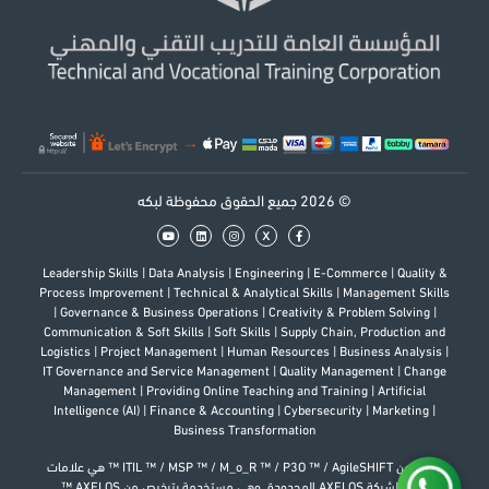
© 2026 جميع الحقوق محفوظة لبكه
x
Leadership Skills
|
Data Analysis
|
Engineering
|
E-Commerce
|
Quality &
Process Improvement
|
Technical & Analytical Skills
|
Management Skills
|
Governance & Business Operations
|
Creativity & Problem Solving
|
Communication & Soft Skills
|
Soft Skills
|
Supply Chain, Production and
Logistics
|
Project Management
|
Human Resources
|
Business Analysis
|
IT Governance and Service Management
|
Quality Management
|
Change
Management
|
Providing Online Teaching and Training
|
Artificial
Intelligence (AI)
|
Finance & Accounting
|
Cybersecurity
|
Marketing
|
Business Transformation
إن كل من ITIL ™ / MSP ™ / M_o_R ™ / P3O ™ / AgileSHIFT ™ هي علامات
تجارية لشركة AXELOS المحدودة. وهي مستخدمة بترخيص من AXELOS ™