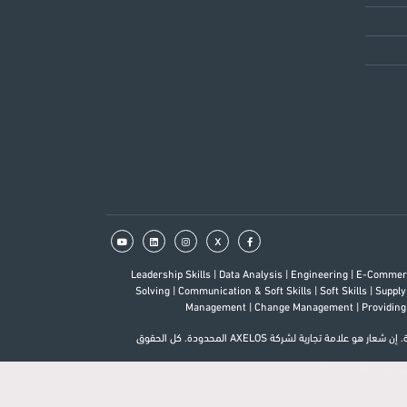
x
Leadership Skills
|
Data Analysis
|
Engineering
|
E-Comme
Solving
|
Communication & Soft Skills
|
Soft Skills
|
Supply
Management
|
Change Management
|
Providing
إن كل من ITIL ™ / MSP ™ / M_o_R ™ / P3O ™ / AgileSHIFT ™ هي علامات تجارية لشركة AXELOS المحدودة. وهي مستخدمة بترخيص من AXELOS ™ المحدودة. إن شعار هو علامة تجارية لشركة AXELOS المحدودة. كل الحقوق