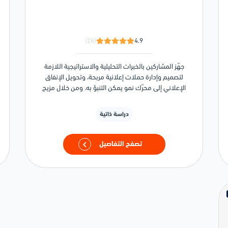
(26)
4.9
جهّز المشاركين بالخبرات التحليلية والاستراتيجية اللازمة
لتصميم وإدارة حملات إعلانية مربحة، وتحويل الإنفاق
الإعلاني إلى محرّك نمو يمكن التنبؤ به. ومن خلال مزيج
من الأطر المبنية على البيانات والمهارات العملية للتنفيذ،
سيتعلّم المشاركون كيفية الانتقال من الافتراضات إلى
دراسة ذاتية
القرارات المبنية على الأدلة التي تحقق نتائج ملموسة
باستمرار.
تصفح التفاصيل