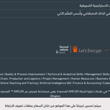
الاستراتيجية التسويقية
 الذكاء الاصطناعي وأُسس التعلّم الآلي
rce
|
Quality & Process Improvement
|
Technical & Analytical Skills
|
Management Skill
 Chain, Production and Logistics
|
Project Management
|
Human Resources
|
Business 
 Online Teaching and Training
|
Artificial Intelligence (AI)
|
Finance & Accounting
|
Cybe
محفوظة.
PfMP®, PgMP®, PMP®, PMI-RMP®, P® علامات مسجلة لدى Project Management Institute, Inc.
سيتم تحسين تجربتنا على هذا الموقع من خلال السماح بملفات تعريف الارتباط
سيتم تحسين تجربتنا على هذا الموقع من خلال السماح بملفات تعريف الارتباط