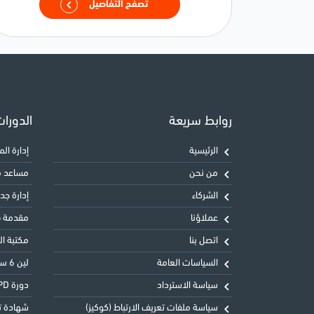
تصفح التفاصيل
روابط سريعة
الدورا
الرئيسية
إدارة المشاريع 
من نحن
مساعد معت
الشركاء
إدارة جدول
عملاؤنا
مقدمة في
اتصل بنا
مكتبة البنية
السياسات العامة
لين 6 سيجما الحزام الأخضر LSSGB
سياسة الاسترداد
دورة CIPD المستوى الثالث التأسيسي في ممارسة شؤون الموظفين
سياسة ملفات تعريف الارتباط (كوكيز)
شهادة تحليل