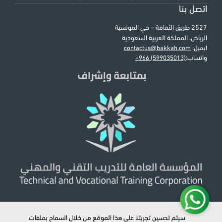
اتصل بنا
2527 طريق الثمامة – حي المونسية
الرياض، المملكة العربية السعودية
ايميل:
contactus@bakkah.com
واتساب:
+966 (599035013)
سيتم تحسين تجربتنا على هذا الموقع من خلال السماح بملفات
سيتم تحسين تجربتنا على هذا الموقع من خلال السماح بملفات