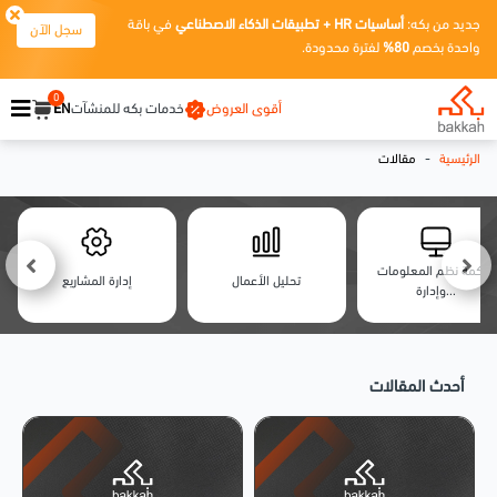
جديد من بكه:
أساسيات HR + تطبيقات الذكاء الاصطناعي
في باقة
سجل الآن
واحدة بخصم
80%
لفترة محدودة.
0
أقوى العروض
خدمات بكه للمنشآت
EN
-
الرئيسية
مقالات
حوكمة نظم المعلومات
تحليل الأعمال
إدارة المشاريع
وإدارة...
أحدث المقالات