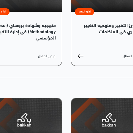
إدارة التغيير
إدارة ا
ئ التغيير ومنهجية التغيير
منهجية وشهادة 
اري في المنظمات
Methodology) في إدارة التغ
المؤسسي
لمقال
عرض المقال