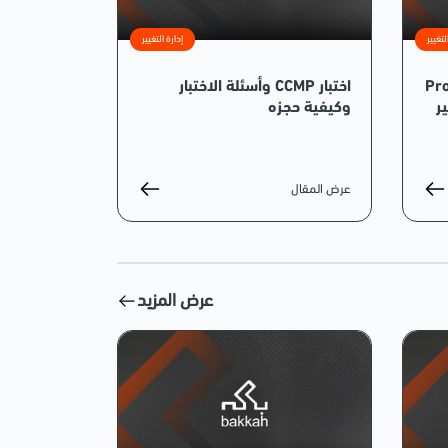
لتغيير
إدارة التغيير
بروساي (Prosci
اختبار CCMP وأسئلة الاختبار
يير
وكيفية حجزه
عرض المقال
عرض المزيد