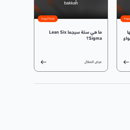
لجودة
إدارة الجودة
ا
ما هي ستة سيجما Lean Six
واع
Sigma؟
عرض المقال