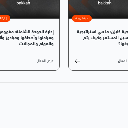
إدارة الجودة
إدارة ا
ية كايزن: ما هي استراتيجية
إدارة الجودة الشاملة: مفهومه
سين المستمر وكيف يتم
ومراحلها وأهدافها ومبادئ وأن
قها؟
والمهام والمجالات
لمقال
عرض المقال