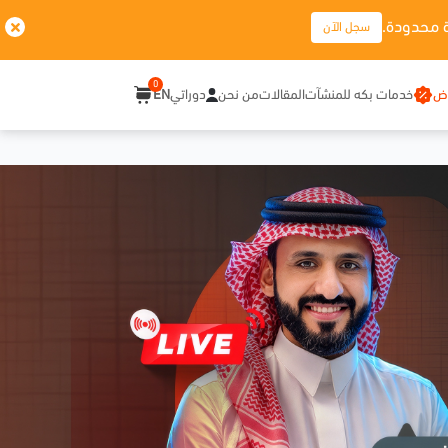
 محدودة.
سجل الآن
0
وض
خدمات بكه للمنشآت
المقالات
من نحن
دوراتي
EN