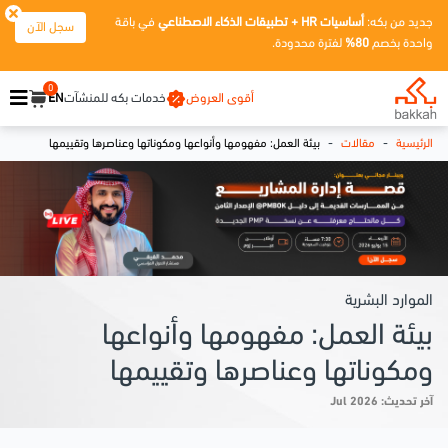
جديد من بكه:
أساسيات HR + تطبيقات الذكاء الاصطناعي
في باقة
سجل الآن
واحدة بخصم
80%
لفترة محدودة.
0
أقوى العروض
خدمات بكه للمنشآت
EN
-
-
الرئيسية
مقالات
بيئة العمل: مفهومها وأنواعها ومكوناتها وعناصرها وتقييمها
الموارد البشرية
بيئة العمل: مفهومها وأنواعها
ومكوناتها وعناصرها وتقييمها
آخر تحديث: Jul 2026