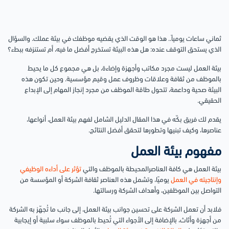
ثماني ساعات يومياً.. هذا هو الوقت الذي يقضيه موظفك في بيئة عملك. والسؤال
الذي يستحق التوقف عنده: هل هذه البيئة تستخرج أفضل ما فيه، أم تستنزفه ببطء؟
بيئة العمل ليست مجرد مكاتب وأجهزة وإضاءة
،
بل هي مجموع كل ما يحيط
بالموظف من ثقافة وعلاقات وظروف عمل وقيم مؤسسية. وحين تكون هذه
البيئة صحية وداعمة، تتحول طاقة الموظف من مجرد إنجاز المهام إلى الإبداع
الحقيقي.
يقدم لك فريق بكّه في هذا المقال الدليل الشامل لفهم بيئة العمل، أنواعها،
عناصرها، وكيف تبنيها وتطورها لتحقق أفضل النتائج.
مفهوم بيئة العمل
بيئة العمل هي كافة العناصرالمحيطة بالموظف والتي
تؤثر على أداءه الوظيفي
وإنتاجيته في العمل
يوميًا، وتشمل هذه العناصر ثقافة الشركة أو المؤسسة من
التواصل بين الموظفين، وأهداف الشركة ورسالتها.
فلابد أن تعمل الشركة على تحسين جوانب بيئة العمل، إلى جانب ما تُجهّز به الشركة
من أجهزة وأثاث، بالإضافة إلى الأجواء التي تُحيط بالموظف سواء سلبية أو إيجابية