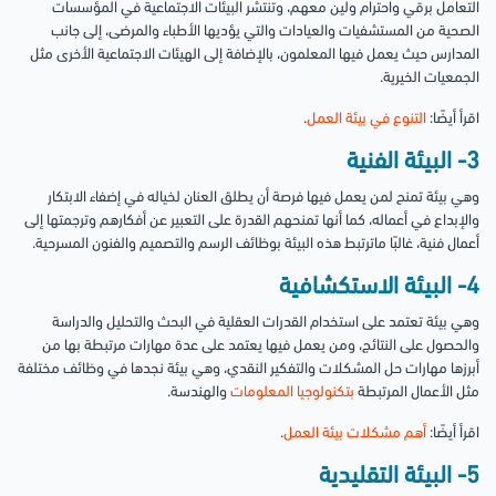
التعامل برقي واحترام ولين معهم، وتنتشر البيئات الاجتماعية في المؤسسات
الصحية من المستشفيات والعيادات والتي يؤديها الأطباء والمرضى، إلى جانب
المدارس حيث يعمل فيها المعلمون، بالإضافة إلى الهيئات الاجتماعية الأخرى مثل
الجمعيات الخيرية.
اقرأ أيضًا:
التنوع في بيئة العمل
.
3- البيئة الفنية
وهي بيئة تمنح لمن يعمل فيها فرصة أن يطلق العنان لخياله في إضفاء الابتكار
والإبداع في أعماله، كما أنها تمنحهم القدرة على التعبير عن أفكارهم وترجمتها إلى
أعمال فنية، غالبًا ماترتبط هذه البيئة بوظائف الرسم والتصميم والفنون المسرحية.
4- البيئة الاستكشافية
وهي بيئة تعتمد على استخدام القدرات العقلية في البحث والتحليل والدراسة
والحصول على النتائج، ومن يعمل فيها يعتمد على عدة مهارات مرتبطة بها من
أبرزها مهارات حل المشكلات والتفكير النقدي، وهي بيئة نجدها في وظائف مختلفة
مثل الأعمال المرتبطة
بتكنولوجيا المعلومات
والهندسة.
اقرأ أيضًا:
أهم مشكلات بيئة العمل
.
5- البيئة التقليدية