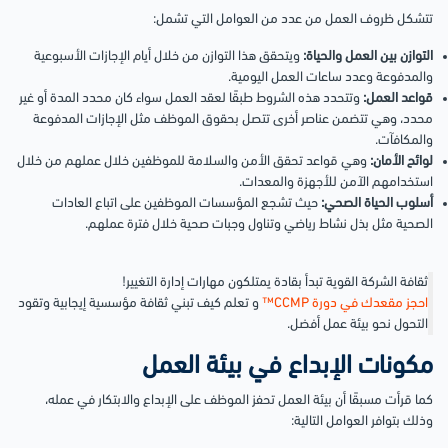
تتشكل ظروف العمل من عدد من العوامل التي تشمل:
التوازن بين العمل والحياة:
ويتحقق هذا التوازن من خلال أيام الإجازات الأسبوعية
والمدفوعة وعدد ساعات العمل اليومية.
قواعد العمل:
وتتحدد هذه الشروط طبقًا لعقد العمل سواء كان محدد المدة أو غير
محدد، وهي تتضمن عناصر أخرى تتصل بحقوق الموظف مثل الإجازات المدفوعة
والمكافآت.
لوائح الأمان:
وهي قواعد تحقق الأمن والسلامة للموظفين خلال عملهم من خلال
استخدامهم الآمن للأجهزة والمعدات.
أسلوب الحياة الصحي:
حيث تشجع المؤسسات الموظفين على اتباع العادات
الصحية مثل بذل نشاط رياضي وتناول وجبات صحية خلال
فترة عملهم.
ثقافة الشركة القوية تبدأ بقادة يمتلكون مهارات إدارة التغيير!
احجز مقعدك في دورة CCMP™
و تعلم كيف تبني ثقافة مؤسسية إيجابية وتقود
التحول نحو بيئة عمل أفضل.
مكونات الإبداع في بيئة العمل
كما قرأت مسبقًا أن بيئة العمل تحفز الموظف على الإبداع والابتكار في عمله،
وذلك بتوافر العوامل التالية: