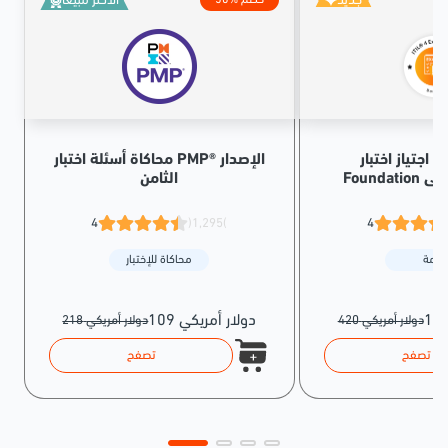
جديد
الأكثر مبيعاً
50% خصم
 اجتياز اختبار ITIL® 4
محاكاة أسئلة اختبار PMP® الإصدار
الأولى
الثامن
4
(1,295)
4
حزمة
محاكاة للإختبار
109 دولار أمريكي
420 دولار أمريكي
218 دولار أمريكي
تصفح
تصفح