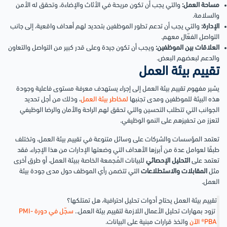
مساحة العمل:
والتي يجب أن تكون مريحة في الأثاث والإضاءة، وتحقق له الأمن
والسلامة.
الإدارة:
والتي يجب أن تدعم تطور الموظفين بتحديد لهم أهداف واقعية، إلى جانب
التواصل الفعّال معهم.
العلاقات بين الموظفين:
ويجب أن تكون جيدة وعلى قدر كبير من التواصل والتعاون
والدعم لبعضهم البعض.
تقييم بيئة العمل
يشير مفهوم تقييم بيئة العمل إلى إجراء يستهدف معرفة مستوى فاعلية وجودة
هذه البيئة للموظفين ومدى تجنبها
لمخاطر بيئة العمل
، وذلك من أجل تحديد
الجوانب التي تتطلب التحسين والتي تحقق لهم الراحة والأمان والرضا الوظيفي
لتعزز من تحفيزهم على النمو الوظيفي.
تعتمد المؤسسات والشركات على وسائل متنوعة في تقييم بيئة العمل، وتختلف
طبقًا لعوامل عدة من أبرزها الأهداف التي وضعتها الإدارات من هذا الإجراء، فقد
تعتمد على
التحليل الإحصائي
للبيانات المُجمعة الخاصة ببيئة العمل، أو طرق أخرى
مثل
المقابلات والاستطلاعات
التي تتضمن رأي الموظف حول مدى جودة بيئة
العمل.
تقييم بيئة العمل يحتاج أدوات تحليل احترافية، هل تمتلكها؟
تزود بمهارات تحليل الأعمال اللازمة لتقييم بيئة العمل..
سجّل في دورة PMI-
PBA® الآن
واتخذ قرارات مبنية على البيانات.