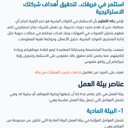
استثمر في فريقك.. لتحقيق أهداف شركتك
الاستراتيجية
تؤمن
بكه للتعليم
بأن الاستثمار في الكوادر البشرية هو حجر الزاوية لنجاح أي
منظمة. نحن لا نقدم مجرد دورات تدريبية، بل نعمل كشريك نجاح استراتيجي لكم،
فنقوم بتحليل الفجوات في المهارات وبناء قدرات فرقكم في مجالات حيوية مثل
إدارة المشاريع، الموارد البشرية، تحليل الأعمال، وحوكمة تقنية المعلومات.
صُممت برامجنا المتخصصة ومساراتنا المعتمدة لرفع كفاءة موظفيكم وزيادة
إنتاجيتهم، مما يضمن لكم تحقيق عائد ملموس على الاستثمار وتحويل رؤية
شركتكم إلى واقع ملموس.
تعرف على المزيد من تفاصيل
خدمات تدريب المنشآت من بكه
عناصر بيئة العمل
بيئة العمل هي نتاج عناصر عدة إما أن تجعلها إيجابية للموظف أو سلبية له، وهي
تشمل العوامل التي تجعل بيئة العمل مناسبة وهي:
1- البيئة المادية
تشمل العوامل المؤثرة في بيئة العمل البيئة المادية التي تتكون من مجموعة من
العناصر وهي: