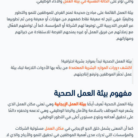
والتي تؤثر على
الحالة النفسية في بيئة العمل
والأداء الوظيفي.
بيئة العمل القائمة على مبادئ صحيحة تمنح الفرض للموظفين للنمو والتطور
وظيفيًا، فهي تتيح له معرفة نقاط ضفعهم من مهارات أو معرفة ومن ثم تطويرها
عبر الفرص التدريبية التي توفرها لهم الشركة أو المؤسسة، كما أن تواصلهم الفعّال
مع زملائهم من فريق العمل أو غيره يمنحهم الفرصة للاستفادة من خبراتهم
ومهاراتهم.
بيئة العمل الصحية تبدأ بموارد بشرية احترافية!
اكتشف دورات الموارد البشرية المعتمدة
من بكّه بها الأدوات اللازمة لبناء بيئة
عمل تحفّز الموظفين وترفع إنتاجيتهم.
مفهوم بيئة العمل الصحية
بيئة العمل الصحية تُعرف أيضًا
ببيئة العمل الإيجابية
وهي تعني مكان العمل الذي
يشعر فيه الموظف بالسلامة والأمان والرضا الوظيفي، وهي تدعمه وتحفزه دائمًا
على تحقيق أهدافه وبلوغ مستوى أعلى في التطور الوظيفي.
كما أن المعنى يشمل خلق الجو الإيجابي في
مكان العمل
مسئولية الشركات
والمؤسسات التي تدرك مدى أهمية الموظفين في تحقيق النمو والأرباح والذي لا