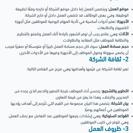
موقع العمل:
ويتضمن العمل إما داخل موقع الشركة أو خارجه وفقًا لطبيعة
الوظيفة، وفي بعض الوظائف قد تتضمن العمل داخل أو خارج الشركة.
الأجهزة:
تعتبر أدوات أساسية في تأدية المهام اليومية للموظفين مثل أجهزة
الكمبيوتر والطابعات.
الأثاث:
وهي عناصر يجب أن توفر الشعور بالراحة أثناء العمل وتتمتع بالتنظيم
والنظافة للموظف مثل المقاعد والطاولات.
حجم مساحة العمل:
سواء كان حجم مساحة العمل كبيرًا أو متوسطًا أو صغيرًا فيجب
أن يضمن سهولة وصول الموظف إلى الأجهزة وغيرها من الأدوات الأخرى.
2- ثقافة الشركة
تعبر ثقافة الشركة عن قيّمها وأهدافها وهي مزيج من العناصر التالية:
التطوير والتشجيع:
يتحسن أداء الموظف نتيجة التحفيز والدعم الذي يجده من
المديرين والزملاء، وهذا ما يعزز من قيمة التعاون.
بيان الشركة:
يتضمن هذا البيان مجموعة من القيم التي تتُرجم إلى أهداف يؤديها
الموظفين في أعمالهم يوميًا.
القواعد السلوكية:
وهي إرشادات يتبعها الموظفين عند التعامل مع زملاء العمل،
وهي تتوفر في كتيب الموظفين.
3- ظروف العمل