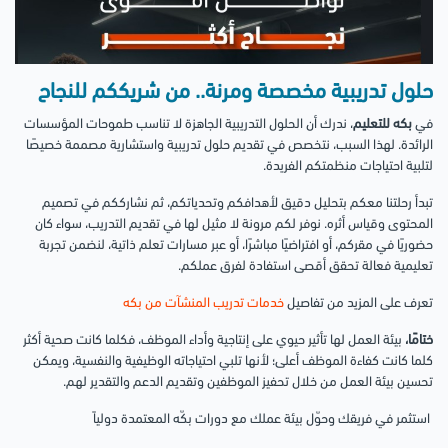
حلول تدريبية مخصصة ومرنة.. من شريككم للنجاح
في
بكه للتعليم
، ندرك أن الحلول التدريبية الجاهزة لا تناسب طموحات المؤسسات
الرائدة. لهذا السبب، نتخصص في تقديم حلول تدريبية واستشارية مصممة خصيصًا
لتلبية احتياجات منظمتكم الفريدة.
تبدأ رحلتنا معكم بتحليل دقيق لأهدافكم وتحدياتكم، ثم نشارككم في تصميم
المحتوى وقياس أثره. نوفر لكم مرونة لا مثيل لها في تقديم التدريب، سواء كان
حضوريًا في مقركم، أو افتراضيًا مباشرًا، أو عبر مسارات تعلم ذاتية، لنضمن تجربة
تعليمية فعالة تحقق أقصى استفادة لفرق عملكم.
تعرف على المزيد من تفاصيل
خدمات تدريب المنشآت من بكه
ختامًا،
بيئة العمل لها تأثير حيوي على إنتاجية وأداء الموظف، فكلما كانت صحية أكثر
كلما كانت كفاءة الموظف أعلى؛ لأنها تلبي احتياجاته الوظيفية والنفسية، ويمكن
تحسين بيئة العمل من خلال تحفيز الموظفين وتقديم الدعم والتقدير لهم.
استثمر في فريقك وحوّل بيئة عملك مع دورات بكّه المعتمدة دولياً