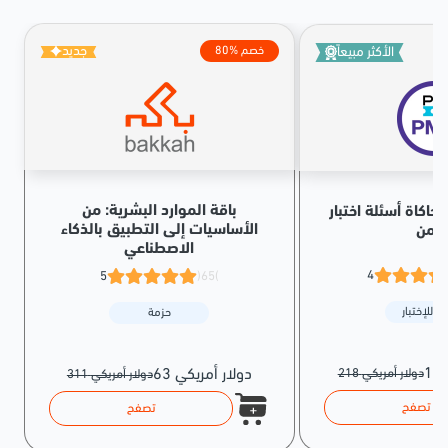
جديد
الأكثر مبيعاً
80% خصم
باقة الموارد البشرية: من
حاكاة أسئلة اختبار PMP® الإصدار
الأساسيات إلى التطبيق بالذكاء
لثامن
الاصطناعي
4
5
(65)
ة للإختبار
حزمة
218 دولار أمريكي
63 دولار أمريكي
311 دولار أمريكي
تصفح
تصفح