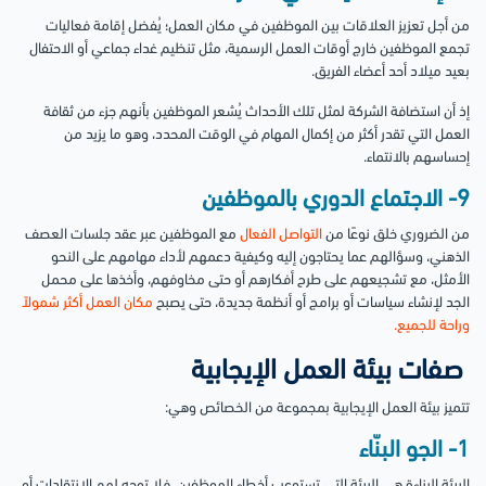
من أجل تعزيز العلاقات بين الموظفين في مكان العمل؛ يُفضل إقامة فعاليات
تجمع الموظفين خارج أوقات العمل الرسمية، مثل تنظيم غداء جماعي أو الاحتفال
بعيد ميلاد أحد أعضاء الفريق.
إذ أن استضافة الشركة لمثل تلك الأحداث يُشعر الموظفين بأنهم جزء من ثقافة
العمل التي تقدر أكثر من إكمال المهام في الوقت المحدد، وهو ما يزيد من
إحساسهم بالانتماء.
9- الاجتماع الدوري بالموظفين
من الضروري خلق نوعًا من
التواصل الفعال
مع الموظفين عبر عقد جلسات العصف
الذهني، وسؤالهم عما يحتاجون إليه وكيفية دعمهم لأداء مهامهم على النحو
الأمثل، مع تشجيعهم على طرح أفكارهم أو حتى مخاوفهم، وأخذها على محمل
الجد لإنشاء سياسات أو برامج أو أنظمة جديدة، حتى يصبح
مكان العمل أكثر شمولاً
وراحة للجميع.
صفات بيئة العمل الإيجابية
تتميز بيئة العمل الإيجابية بمجموعة من الخصائص وهي:
1- الجو البنّاء
البيئة البناءة هي البيئة التي تستوعب أخطاء الموظفين، فلا توجه لهم الانتقادات أو