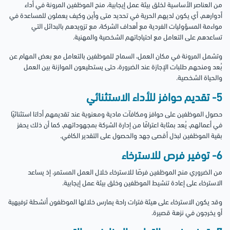
من العناصر الأساسية لخلق بيئة عمل إيجابية، منح الموظفين المرونة في أداء
أدوارهم، أي يكون لديهم الحرية في تحديد متى وأين وكيف يعملون للمساعدة في
مواءمة المسؤوليات الفردية مع أهداف الشركة، مع تزويدهم بالبدائل التي
تساعدهم على التعامل مع احتياجاتهم الشخصية والمهنية.
وتشمل المرونة في مكان العمل، السماح للموظفين بالتعامل مع بعض المهام عن
بُعد ومنحهم طلبات الإجازة عند الضرورة، حتى يستطيعون الموازنة بين العمل
والحياة الشخصية.
5- تقديم حوافز للأداء الاستثنائي
حصول الموظفين على حوافز ومكافآت مادية ومعنوية عند تقديمهم أداءًا استثنائيًا
في أعمالهم، يُعد بمثابة اعترافًا من إدارة الشركة بمجهوداتهم، كما أن ذلك يحفز
بقية الموظفين لبذل أقصى جهد والحصول على التقدير الكافي.
6- توفير فرص للاسترخاء
من الضروري منح الموظفين فرصًا للاسترخاء خلال العمل المستمر، إذ يساعد
الاسترخاء على إعادة تنشيط الموظفين وخلق بيئة عمل إيجابية.
وقد يكون الاسترخاء على هيئة فترات راحة يمارس خلالها الموظفون أنشطة ترفيهية
أو يخرجون في نزهة قصيرة.