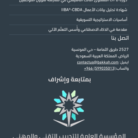
دورة CIPD المستوى الثالث التأسيسي في ممارسة شؤون الموظفين
شهادة تحليل بيانات الأعمال IIBA®-CBDA
أساسيات الاستراتيجية التسويقية
مقدمة في الذكاء الاصطناعي وأُسس التعلّم الآلي
اتصل بنا
2527 طريق الثمامة – حي المونسية
الرياض، المملكة العربية السعودية
ايميل:
contactus@bakkah.com
واتساب:
+966 (599035013)