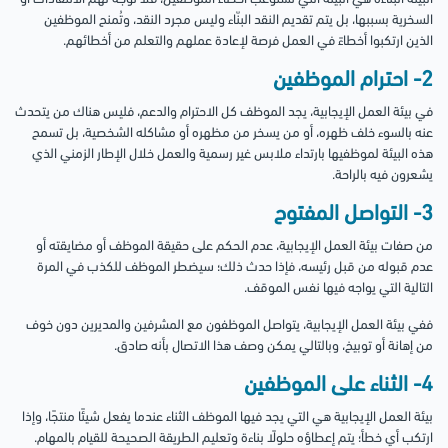
السخرية بسببها، بل يتم تقديم النقد البنّاء وليس مجرد النقد، وتُمنح الموظفين
الذين ارتكبوا أخطاءً في العمل فرصة لإعادة عملهم والتعلم من أخطائهم.
2- احترام الموظفين
في بيئة العمل الإيجابية، يجد الموظف كل الاحترام والدعم، فليس هناك من يتحدث
عنه بالسوء خلف ظهره، أو من يسخر من مظهره أو مشاكله الشخصية، بل تسمح
هذه البيئة لموظفيها بارتداء ملابس غير رسمية والعمل خلال الإطار الزمني الذي
يشعرون فيه بالراحة.
3- التواصل المفتوح
من صفات بيئة العمل الإيجابية، عدم الحكم على حقيقة الموظف أو مضايقته أو
عدم قبوله من قبل رئيسه، فإذا حدث ذلك؛ سيضطر الموظف للكذب في المرة
التالية التي يواجه فيها نفس الموقف.
ففي بيئة العمل الإيجابية، يتواصل الموظفون مع المشرفين والمديرين دون خوف
من إهانة أو توبيخ، وبالتالي يمكن وصف هذا الاتصال بأنه صادق.
4- الثناء على الموظفين
بيئة العمل الإيجابية هي التي يجد فيها الموظف الثناء عندما يفعل شيئًا منتجًا، وإذا
ارتكب أي خطأ؛ يتم إعطاؤه حلولًا بناءة وتعليم الطريقة الصحيحة للقيام بالمهام.