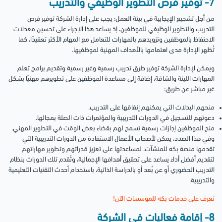
7- توفير فرص التطوير الوظيفي والتدريب
من أجل تشجيع الإيجابية في بيئة العمل؛ يجب على إدارة الشركة توفير فرص
التدريب والتطوير الوظيفي للموظفين، إذ يساعد هذا الإجراء على تحسين معدلات
الاحتفاظ بالموظفين وتزويدهم بالمهارات للتعامل مع المهام الأكثر تعقيدًا، كما
تُظهر الإدارة مدى اهتمامها بالأهداف المهنية لموظفيها.
ويمكن لإدارة الشركة توفير طرق تدريب رسمية وغير رسمية وتقديم برامج تعلم
المهارات اللينة والشاقة، إضافة إلى مساعدة الموظفين على تطويرهم مهنيًا بشكل
غير مباشر عن طريق:
منحهم البدلات التي يمكنهم إنفاقها على التدريب.
دعوتهم للتسجيل في الدورات التدريبية والمؤتمرات ذات الصلة بمجالها.
منح الموظفين إجازات رسمية تسمح لهم بقضاء بعض الوقت في التطوير المهني.
وفي هذا الصدد، يمكن لأصحاب الأعمال الاستفادة من الدورات التدريبية التي
تقدمها منصة بكه للمنشآت، لمساعدتها على تعزيز قدراتهم وتطوير مهاراتهم
لتقديم أفضل أداء يساعد على تحقيق أهدافها الإجمالية، وتُقدم تلك الدورات بنظام
التدريب الحضوري أو عن بُعد أو بالدراسة الذاتية، باستخدام أحدث التقنيات التعليمية
والتدريبية.
تعرف على خدمات بكه للمؤسسات الآن!
8- إقامة فعاليات في الشركة