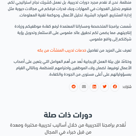
منظمة. نحن لا نقدم مجرد دورات تدريبية، بل نعمل كشريك نجاح استراتيجي لكم،
فنقوم بتحليل الفجوات في المهارات وبناء قدرات فرقكم في مجالات حيوية مثل
إدارة المشاريع، الموارد البشرية، تحليل الأعمال، وحوكمة تقنية المعلومات.
صُممت برامجنا المتخصصة ومساراتنا المعتمدة لرفع كفاءة موظفيكم وزيادة
إنتاجيتهم، مما يضمن لكم تحقيق عائد ملموس على الاستثمار وتحويل رؤية
شركتكم إلى واقع ملموس.
تعرف على المزيد من تفاصيل
خدمات تدريب المنشآت من بكه
وختامًا، فإن بيئة العمل الإيجابية تُعد من أهم العوامل التي يتعين على أصحاب
الأعمال توفيرها، لضمان ولاء الموظفين واحترامهم للمنظمة، وبالتالي القيام
بمسؤولياتهم على أعلى مستوى من الجودة والكفاءة.
شارك:
دورات ذات صلة
تُقدم برامجنا التدريبية من خلال أساليب تدريبية مختبرة ومعدة
من قبل خبراء في المجال