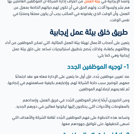
وتنشأ الإيجابية في
بيئة العمل
من اعتراف إدارة الشركة أن الموظفين العاملين بها
هم بشر وليسوا آلات، ولهم الحق في أن تكون لهم حياتهم الخاصة بمعزل عن
العمل، وأن الوقت الذي يقضونه في المكتب يجب أن يكون ممتعًا ومنتجًا في
نفس الوقت.
طريق خلق بيئة عمل إيجابية
يتعين على أصحاب الأعمال تهيئة بيئة العمل المثالية، التي تمكن الموظفين من أداء
وظائفهم بكفاءة، ولذلك يُنصح بتطبيق استراتيجيات تساعد على خلق بيئة عمل
إيجابية وهي كما يلي:
1- توجيه الموظفين الجدد
عند تعيين موظفين جُدد، فإن أول ما يتعين على الإدارة فعله هو عقد اجتماعًا
معهم، لتوضيح سبب حاجة الشركة لهم، وإخبارهم بكيفية مساهمتهم في إنجاحها،
ثم تقديمهم لزملائهم الموظفين.
ومن الضروري أيضًا إدماج الموظفين الجُدد في فريق العمل، وإمدادهم
بالمعلومات والأدوات التي يحتاجون إليها ليكونوا فعالين في دورهم الجديد.
وتساعد هذه الخطوة على فهم الموظفين الجُدد ثقافة الشركة والأهداف التي
تسعى لتحقيقها، حتى تتوافق جهودهم معها.