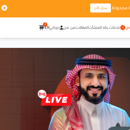
 محدودة.
سجل الآن
0
وض
خدمات بكه للمنشآت
المقالات
من نحن
دوراتي
EN