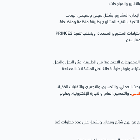
لتقارير والمراجعات.
ية لإدارة المشاريع بشكل مهني ومنهجي. تهدف
للتكيف لتنفيذ المشاريع بطريقة منظمة ومنضبطة.
ويعتمد استخدامها على المشروع وسياقه وحجمه، ويمكن تكييفها وتخصيصها وفقًا لاحتياجات المشروع المحددة. ويتطلب تنفيذ PRINCE2
ممارسين.
والمجموعات الاجتماعية في الطبيعة، مثل النحل والنمل
شترك، وتوفر طرقًا فعالة لحل المشكلات المعقدة
ث العملي، والتحسين، والتجميع، والتقنيات الذكية.
طناعي
، والتحسين العام، والتجارة الإلكترونية، وعلوم
شاريع هو نهج شائع وفعال. وتشمل على عدة خطوات كما