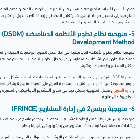
ومن الأسس الأساسية لمنهجية كريستال هي التركيز على التواصل الجيد، وتقديم القيمة 
المنهجية إلى تحسين جودة البرمجيات، وتقليل المخاطر، وزيادة إنتاجية الفرق. وتعتبر 
والمشاريع ذات الطبيعة المتغيرة والديناميكية.
5
Development Method
منهجية نظام تطوير الأنظمة الديناميكية هي إطار عمل لتطوير البرمجيات الحديثة والم
كمبادرة للتعاون بين الشركات والممارسين في مجال تطوير البرمجيات لتحسين عملية تط
بالتغير المستمر والضغوط الوقتية.
وتتميز DSDM بالتركيز على تحقيق القيمة العملية وتلبية احتياجات العملاء بشك
وتوفر مجموعة من الأدوات والتقنيات لمساعدة الفرق على تنفيذ المنهجية بشكل فعال
و
إدارة التغيير
. وتعمل المنهجية بشكل جيد في سياق المشاريع الديناميكية والمتغيرة و
التطويرية مثل Agile.
6- منهجية برينس2 فى إدارة المشاريع (PRINCE)
منهجية برينس هي إطار عمل لإدارة المشاريع يستخدم على نطاق واسع في مختلف الص
إرشادات مفصلة وهيكلية لإدارة المشاريع من بدايتها وحتى إنجازها بنجاح.
وتوفر منهجية برينس مجموعة من العمليات والإرشادات والقوالب التي تساعد الفرق عل