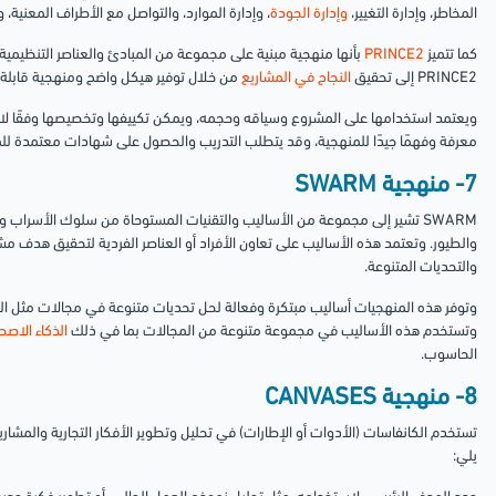
المخاطر، وإدارة التغيير،
وإدارة الجودة
، وإدارة الموارد، والتواصل مع الأطراف المعنية، وا
كما تتميز
PRINCE2
بأنها منهجية مبنية على مجموعة من المبادئ والعناصر التنظيم
PRINCE2 إلى تحقيق
النجاح في المشاريع
من خلال توفير هيكل واضح ومنهجية قابلة 
معرفة وفهمًا جيدًا للمنهجية، وقد يتطلب التدريب والحصول على شهادات معتمدة لل
7- منهجية SWARM
SWARM تشير إلى مجموعة من الأساليب والتقنيات المستوحاة من سلوك الأسراب 
والطيور. وتعتمد هذه الأساليب على تعاون الأفراد أو العناصر الفردية لتحقيق هدف م
والتحديات المتنوعة.
وتوفر هذه المنهجيات أساليب مبتكرة وفعالة لحل تحديات متنوعة في مجالات مثل البح
وتستخدم هذه الأساليب في مجموعة متنوعة من المجالات بما في ذلك
الذكاء الاص
الحاسوب.
8- منهجية CANVASES
تستخدم الكانفاسات (الأدوات أو الإطارات) في تحليل وتطوير الأفكار التجارية والم
يلي: