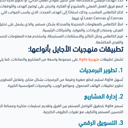
حدد الهدف الرئيسي لاستخدامه، مثل تحليل نموذج العمل الحالي، أو تطوير فكرة جديدة
اجمع فريق العمل المعني بالمشروع أو الفكرة، واحرص على توضيح الهدف والتوقعات 
Canvas أو Lean Canvas أو غيرها.
املأ الكانفاس بالمعلومات الصحيحة والمحدثة بشكل مستمر، والذي يشمل على تحليل ا
العرض، ومصادر الإيرادات، والموارد، والشراكات الرئيسية.
قيم الكانفاس وحلل النتائج والاستنتاجات المستنبطة، واستخدم هذه المعلومات لتحسي
والفرص المكتشفة.
تطبيقات منهجيات الأجايل بأنواعها:
تشمل تطبيقات
منهجية Agile
على مجموعة واسعة من المشاريع والصناعات، كما يلي
1. تطوير البرمجيات
تُسهل Agile تسليم قطع صغيرة وقيمة من البرمجيات بشكل متكرر، وتفاعل المطو
تطوير تطبيقات الهاتف المحمول، ومواقع الويب، والبرمجيات المؤسسية الكبيرة.
2. إدارة المشاريع
تسمح Agile بتحقيق التواصل المستمر بين الفرق وتقديم تسليمات متكررة وممكنة 
التحسين المستمر والتكيف مع تغيرات الظروف الخارجية.
3. التسويق الرقمي