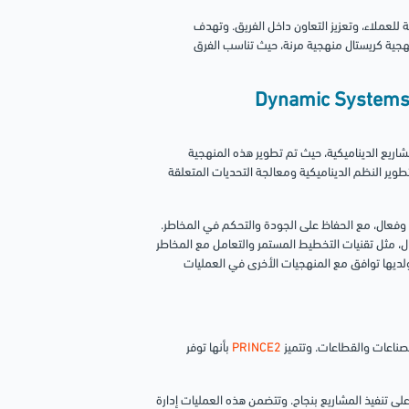
للعملاء، وتعزيز التعاون داخل الفريق. وتهدف
منهجية كريستال منهجية مرنة، حيث تناسب الفرق
- منهجية نظام تطوير الأنظمة الديناميكية (DSDM) Dynamic Systems
شاريع الديناميكية، حيث تم تطوير هذه المنهجية
وير النظم الديناميكية ومعالجة التحديات المتعلقة
ل سريع وفعال، مع الحفاظ على الجودة والتحكم في المخاطر.
، مثل تقنيات التخطيط المستمر والتعامل مع المخاطر
لديها توافق مع المنهجيات الأخرى في العمليات
ناعات والقطاعات. وتتميز
PRINCE2
بأنها توفر
ى تنفيذ المشاريع بنجاح. وتتضمن هذه العمليات إدارة