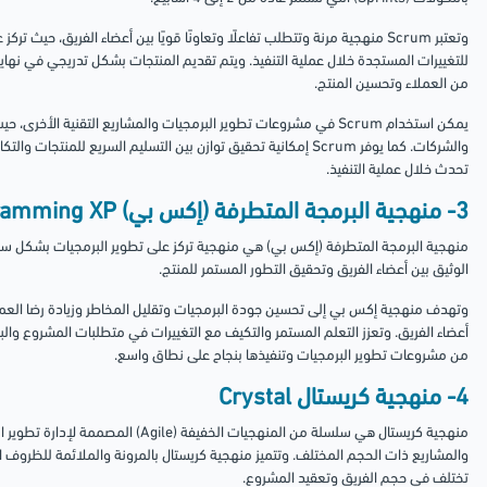
وتعتبر Scrum منهجية مرنة وتتطلب تفاعلًا وتعاونًا قويًا بين أعضاء الفريق، ح
للتغييرات المستجدة خلال عملية التنفيذ. ويتم تقديم المنتجات بشكل تدريجي في نها
من العملاء وتحسين المنتج.
يمكن استخدام Scrum في مشروعات تطوير البرمجيات والمشاريع التقنية الأ
والشركات. كما يوفر Scrum إمكانية تحقيق توازن بين التسليم السريع لل
تحدث خلال عملية التنفيذ.
3- منهجية البرمجة المتطرفة (إكس بي) Extreme Programming XP
منهجية البرمجة المتطرفة (إكس بي) هي منهجية تركز على تطوير البرمجيات بشكل سريع 
الوثيق بين أعضاء الفريق وتحقيق التطور المستمر للمنتج.
وتهدف منهجية إكس بي إلى تحسين جودة البرمجيات وتقليل المخاطر وزيادة رضا العملاء
أعضاء الفريق. وتعزز التعلم المستمر والتكيف مع التغييرات في متطلبات المشروع وا
من مشروعات تطوير البرمجيات وتنفيذها بنجاح على نطاق واسع.
4- منهجية كريستال Crystal
منهجية كريستال هي سلسلة من المنهجيات الخفي
والمشاريع ذات الحجم المختلف. وتتميز منهجية كريستال بالمرونة والملائمة للظروف 
تختلف في حجم الفريق وتعقيد المشروع.