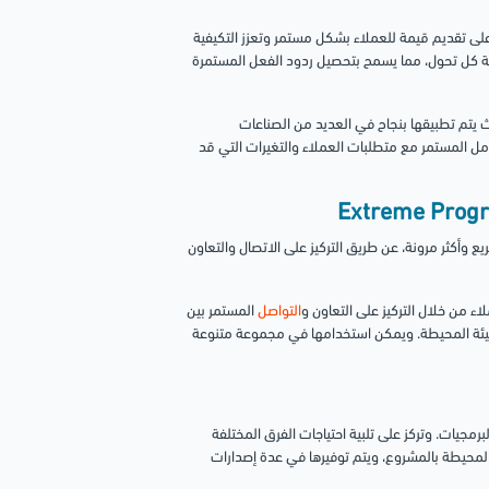
يث تركز على تقديم قيمة للعملاء بشكل مستمر وتعزز التكيفية
ية كل تحول، مما يسمح بتحصيل ردود الفعل المستمرة
خرى، حيث يتم تطبيقها بنجاح في العديد من الصناعات
منتجات والتكامل المستمر مع متطلبات العملاء والتغيرات التي قد
وأكثر مرونة، عن طريق التركيز على الاتصال والتعاون
 من خلال التركيز على التعاون و
التواصل
المستمر بين
لبيئة المحيطة. ويمكن استخدامها في مجموعة متنوعة
فة (Agile) المصممة لإدارة تطوير البرمجيات. وتركز على تلبية احتياجات الفرق المختلفة
المحيطة بالمشروع، ويتم توفيرها في عدة إصدارات