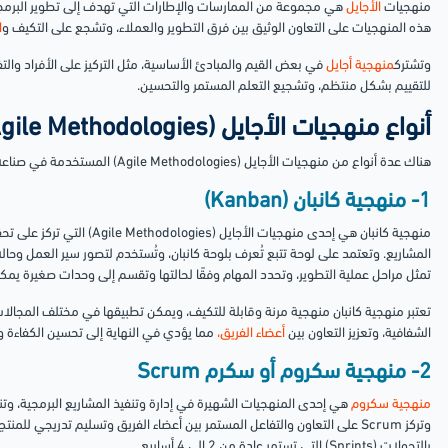
منهجيات
الأجايل
هي مجموعة من الممارسات والإطارات التي تهدف إلى تطوير البرمجيات
هذه المنهجيات على التعاون الوثيق بين فرق التطوير والعملاء، وتشجع على التكيف و
ا
وتشترك
منهجية أجايل
في بعض القيم والمبادئ الأساسية، مثل التركيز على الأفراد والت
للتقييم بشكل منتظم، وتشجيع التعلم المستمر والتحسين.
أنواع منهجيات الأجايل (Agile Methodologies)
هناك عدة أنواع من منهجيات الأجايل (Agile Methodologies) المستخدمة في صناعة تطوير البرمجيات وإدارة المشاريع، ومنها:
1- منهجية كانبان (Kanban)
منهجية كانبان هي إحدى منهجيات ال
المشاريع. وتعتمد على لوحة تتبع تُعرف بلوحة كانبان، وتُستخدم لتصور سير العمل وحا
تمثل مراحل عملية التطوير، وتحدد المهام وفقًا لحالتها وتقسم إلى وحدات صغيرة يم
تعتبر منهجية كانبان منهجية مرنة وقابلة للتكيف، ويمكن تطبيقها في مختلف المجالا
الشفافية، وتعزيز التعاون بين
أعضاء الفريق،
مما يؤدي في النهاية إلى تحسين الكفاءة وإ
2- منهجية سكروم أو سكرم Scrum
منهجية سكروم
وتركز Scrum على التعاون والتفاعل المستمر بين أعضاء الفريق وتسليم تدريجي ل
بالتحولات (Sprints) التي تستمر عادة من 2 إلى 4 أسابيع.