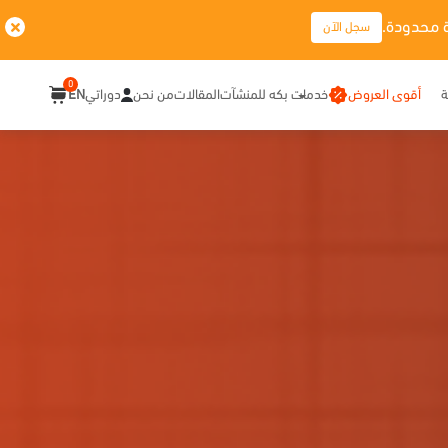
 محدودة.
سجل الآن
0
ة
أقوى العروض
خدمات بكه للمنشآت
المقالات
من نحن
دوراتي
EN