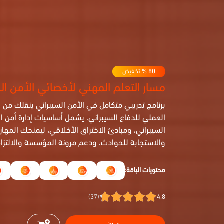
80
% تخفيض
مسار التعلم المهني
ل
أخصائي الأمن ال
برنامج تدريبي متكامل في الأمن السيبراني ينقلك من
العملي للدفاع السيبراني. يشمل أساسيات إدارة أمن ا
السيبراني، ومبادئ الاختراق الأخلاقي، ليمنحك المهارا
والاستجابة للحوادث، ودعم مرونة المؤسسة والالتزام 
محتويات الباقة:
(37)
4.8