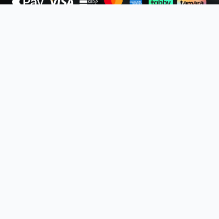
ضمان استرداد الرسوم
اعتماد دولي
علم
:
اكتشاف الثغرات والأنماط الهجومية الشائعة
الاستجابة للهجمات وتقليل الأثر بأسرع وقت
التواصل بوضوح مع الإدارة غير التقنية
تطبيق ضوابط الأمن وتحسين الجاهزية السيبرانية
دعم الالتزام بالمعايير ومتطلبات الامتثال