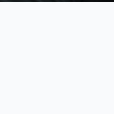
لماذا
بكه؟
ستت
الأهداف المتوقعة من هذه الباقة
من يحتاج إلى هذه الباقة
المهارات والكفاءات
طريقة التدريب
مكونات الباقة