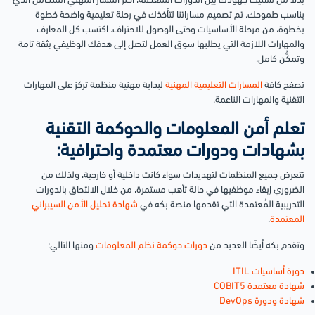
بدلاً من تشتيت جهودك بين الدورات المنفصلة، اختر المسار المهني المتكامل الذي
يناسب طموحك. تم تصميم مساراتنا لتأخذك في رحلة تعليمية واضحة خطوة
بخطوة، من مرحلة الأساسيات وحتى الوصول للاحتراف. اكتسب كل المعارف
والمهارات اللازمة التي يطلبها سوق العمل لتصل إلى هدفك الوظيفي بثقة تامة
وتمكُّن كامل.
تصفح كافة
المسارات التعليمية المهنية
لبداية مهنية منظمة تركز على المهارات
التقنية والمهارات الناعمة.
تعلم أمن المعلومات والحوكمة التقنية
بشهادات ودورات معتمدة واحترافية:
تتعرض جميع المنظمات لتهديدات سواء كانت داخلية أو خارجية، ولذلك من
الضروري إبقاء موظفيها في حالة تأهب مستمرة، من خلال الالتحاق بالدورات
التدريبية المُعتمدة التي تقدمها منصة بكه في
شهادة تحليل الأمن السيبراني
المعتمدة
.
وتقدم بكه أيضًا العديد من
دورات حوكمة نظم المعلومات
ومنها التالي:
دورة أساسيات ITIL
شهادة معتمدة COBIT5
شهادة ودورة DevOps