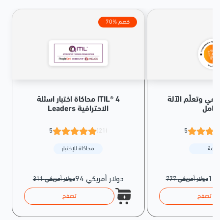
70% خصم
اعي وتعلّم الآلة
محاكاة اختبار اسئلة ITIL® 4
شامل
Leaders الاحترافية
5
(21)
5
حزمة
محاكاة للإختبار
94 دولار أمريكي
777 دولار أمريكي
311 دولار أمريكي
تصفح
تصفح