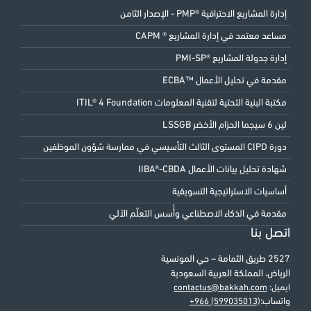
إدارة المشاريع الاحترافية ®PMP - الإصدار الثامن
مساعد معتمد في إدارة المشاريع ® CAPM
إدارة جدولة المشاريع ®PMI-SP
مقدمة في تحليل الأعمال ™ECBA
مكتبة البنية التحتية لتقنية المعلومات ITIL® 4 Foundation
لين 6 سيجما الحزام الأخضر LSSGB
دورة CIPD المستوى الثالث التأسيسي في ممارسة شؤون الموظفين
شهادة تحليل بيانات الأعمال IIBA®-CBDA
أساسيات الاستراتيجية التسويقية
مقدمة في الذكاء الاصطناعي وأُسس التعلّم الآلي
اتصل بنا
2527 طريق الثمامة – حي المونسية
الرياض، المملكة العربية السعودية
ايميل:
contactus@bakkah.com
واتساب:
+966 (599035013)