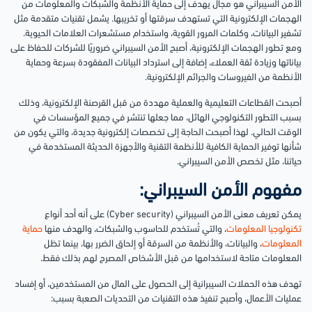
الأمن السيبراني هو مجال يهدف إلى حماية الأنظمة والشبكات والمعلومات من
الهجمات الإلكترونية التي تستهدف سرقتها أو تخريبها. يشمل تقنيات متقدمة مثل
تشفير البيانات، وكلمات المرور القوية، واستخدام مستشعرات العلامات الحيوية.
ومع تطور الهجمات الإلكترونية، أصبح الأمن السيبراني ضروريًا للشركات للحفاظ على
بياناتها وزيادة ثقة العملاء، إضافة إلى استرداد البيانات المفقودة بسرعة وحماية
الأنظمة من الفيروسات والجرائم الإلكترونية.
أصبحت القطاعات التعليمية والعملية مهددة من قبل القرصنة الإلكترونية، وذلك
بسبب التطور التكنولوجي الهائل، مما جعلها تنتشر في جميع المؤسسات في
الوقت الحالي. لهذا أصبحت الحاجة إلى تخصصات إلكترونية جديدة، والتي يكون من
شأنها توفير الحماية الكافية للأنظمة التقنية والأجهزة الحديثة المستخدمة في
حياتنا، مثل تخصص الأمن السيبراني.
مفهوم الأمن السيبراني:
يمكن تعريف معنى الأمن السيبراني (Cyber security) على أنه أحد أنواع
تكنولوجيا المعلومات
، والتي تُستخدم للحاسوب والشبكات، والهدف منها
حماية
المعلومات
، والبيانات، والأنظمة من السرقة أو إلحاق الضرر بها، بينما تظل
المعلومات متاحة لاستخدامها من قبل الأشخاص المصرح لهم بذلك فقط.
تهدف هذه الحملات السيبرانية إلى الحصول على المال من المستخدمين، أو إفساد
عمليات الأعمال، وأصبح تنفيذ هذه التقنيات من التحديات الصعبة بسبب: