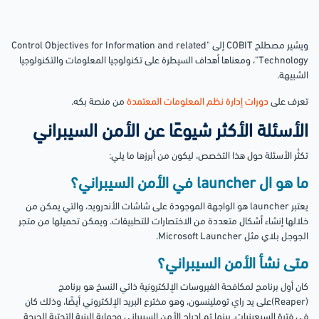
ويشير مصطلح COBIT إلى "Control Objectives for Information and related
Technology"، ومعناها أهداف السيطرة على تكنولوجيا المعلومات والتكنولوجيا
الشبيهة.
تعرف على
دورات إدارة نظم المعلومات المعتمدة
من منصة بكه.
الأسئلة الأكثر شيوعًا عن الأمن السيبراني
تكثُر الأسئلة حول هذا التخصص، ليكون من أبرزها ما يلي:
ما هو ال launcher في الأمن السيبراني؟
يعتبر launcher هو الواجهة الموجودة على شاشات الأندرويد، والتي يمكن من
خلالها إنشاء أشكال متعددة من الاختصارات للتطبيقات. ويمكن تحميلها من متجر
الجوجل بلاي مثل Microsoft Launcher.
متى نشأ الأمن السيبراني؟
كان أول برنامج لمكافحة الفيروسات الإلكترونية ذاتي النسخ هو برنامج
(Reaper)على يد راي توملينسون، وهو مخترع البريد الإلكتروني أيضًا، وذلك كان
في فترة السبعينيات. بينما تم إدراج الأمن السيبراني وحماية البنية التحتية الحرجة