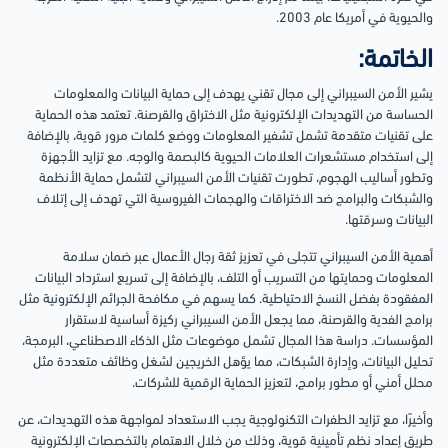
والحيوية في أمريكا عام 2003.
الخاتمة:
يشير الأمن السيبراني إلى مجال تقني يهدف إلى حماية البيانات والمعلومات
الحساسة من التهديدات الإلكترونية مثل الاختراق والقرصنة. تعتمد هذه الحماية
على تقنيات متقدمة تشمل تشفير المعلومات ووضع كلمات مرور قوية، بالإضافة
إلى استخدام مستشعرات العلامات الحيوية كالبصمة والوجه. مع تزايد الأجهزة
وتطور أساليب الهجوم، تطورت تقنيات الأمن السيبراني لتشمل حماية الأنظمة
والشبكات والبرامج ضد الاختراقات والهجمات الفيروسية التي تهدف إلى إتلاف
البيانات وسرقتها.
أهمية الأمن السيبراني تتجلى في تعزيز ثقة رجال الأعمال عبر ضمان سلامة
المعلومات وحمايتها من التسريب أو التلف، بالإضافة إلى تسريع استرداد البيانات
المفقودة بفضل النسخ الاحتياطية. كما يسهم في مكافحة الجرائم الإلكترونية مثل
برامج الفدية والقرصنة، مما يجعل الأمن السيبراني ركيزة أساسية لاستقرار
المؤسسات. دراسة هذا المجال تشمل موضوعات مثل الذكاء الاصطناعي، البرمجة،
تحليل البيانات، وإدارة الشبكات، مما يؤهل الخريجين لشغل وظائف متعددة مثل
محلل أمني أو مطور برامج، لتعزيز الحماية الرقمية للشركات.
وأخيرًا، مع تزايد الطفرات التكنولوجية يجب الاستعداد لمواجهة هذه التهديدات، عن
طريق إعداد نظم تأمينية قوية، وذلك من خلال الاهتمام بالتخصصات الإلكترونية