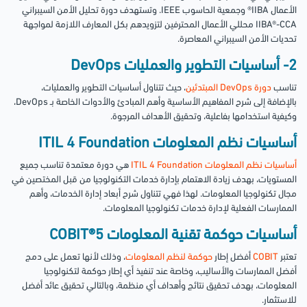
الأعمال IIBA® وجمعية الحاسوب IEEE. وتستهدف دورة تحليل الأمن السيبراني
IIBA®-CCA محللي الأعمال المحترفين لتزويدهم بكل المعارف اللازمة لمواجهة
تحديات الأمن السيبراني المعاصرة.
2- أساسيات التطوير والعمليات DevOps
تناسب
دورة DevOps المبتدئين
، حيث تتناول أساسيات التطوير والعمليات،
بالإضافة إلى شرح المفاهيم الأساسية وأهم المبادئ والأدوات الخاصة بـ DevOps،
وكيفية استخدامها بفاعلية، وتحقيق الأهداف المرجوة.
أساسيات نظم المعلومات ITIL 4 Foundation
أساسيات نظم المعلومات ITIL 4 Foundation
هي دورة معتمدة تناسب جميع
المستويات، بهدف زيادة الاهتمام بإدارة خدمات التكنولوجيا من قبل المختصين في
مجال تكنولوجيا المعلومات. لهذا فهي تتناول شرح أبعاد إدارة الخدمات، وأهم
الممارسات الفعلية لإدارة خدمات تكنولوجيا المعلومات.
أساسيات حوكمة تقنية المعلومات 5®COBIT
تعتبر
COBIT
أفضل إطار
حوكمة لنظم المعلومات
، وذلك لأنها تعمل على دمج
أفضل الممارسات والأساليب، وخاصة عند تنفيذ أي إطار حوكمة لتكنولوجيا
المعلومات، بهدف تحقيق نتائج وأهداف أي منظمة، وبالتالي تحقيق عائد أفضل
للاستثمار.