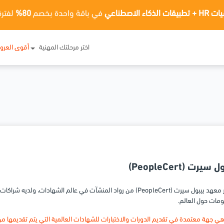
ت الذكاء الاصطناعي
في باقة واحدة بخصم
80%
لفترة
اختر مرحلتك المهنية
أقوى العر
 سيرت (PeopleCert)
يعتبر معهد بيبول سيرت (PeopleCert) من رواد المنشآت في عالم الشهادات
مات حول العالم.
هي جهة معتمدة في تقديم الدورات والاختبارات للشهادات العالمية التي يتم تقديمها م