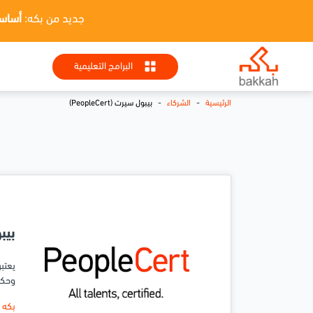
جديد من بكه:
أساسيات HR + تطبيقا
البرامج التعليمية
-
-
الرئيسية
الشركاء
بيبول سيرت (PeopleCert)
بيبول
وحكو
بكه 