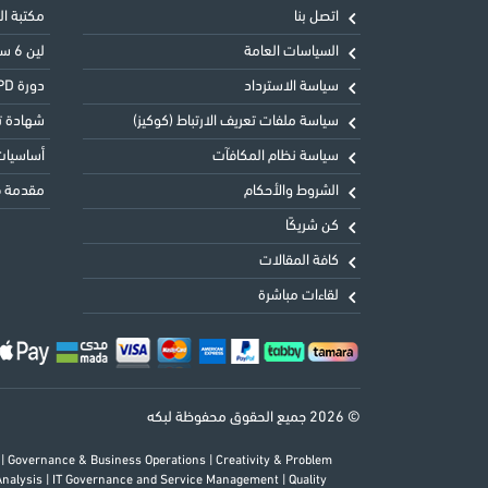
اتصل بنا
مكتبة البنية
السياسات العامة
لين 6 سيجما الحزام الأخضر LSSGB
سياسة الاسترداد
دورة CIPD المستوى الثالث التأسيسي في ممارسة شؤون الموظفين
سياسة ملفات تعريف الارتباط (كوكيز)
شهادة تحليل
سياسة نظام المكافآت
أساسيات 
الشروط والأحكام
مقدمة في
كن شريكًا
كافة المقالات
لقاءات مباشرة
© 2026 جميع الحقوق محفوظة لبكه
s
|
Governance & Business Operations
|
Creativity & Problem
Analysis
|
IT Governance and Service Management
|
Quality