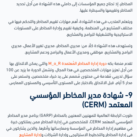
المخاطر، إذ تحتاج جميع المؤسسات إلى حاملي هذه الشهادة من أجل تحديد
المخاطر وتقييمها والسيطرة عليها.
ويتعلم المتدرب في هذه الشهادة، أهم مهارات تقييم المخاطر والتحكم فيها في
مختلف المشاريع في المنظمة، وكيفية تقييم وإدارة المخاطر على المستويات
الاستراتيجية والتشغيلية للبرامج والمشاريع.
وتستهدف هذه الشهادة كلًا من: مديري المخاطر، مديري تغيير الأعمال، مديري
البرامج والمشاريع، موظفي ومديري الأعمال والبرامج ودعم المشاريع.
تقدم منصة بكه
دورة إدارة المخاطر المُعتمدة M_o_R
والتي يمكن الالتحاق بها
من أجل تعزيز مهارات المتخصصين في هذا المجال، وتشمل الدورة ما يزيد عن 100
سؤال تدريبي مُقدمة في محتوى مُصمم على يد خبراء متخصصين، وتستمر على
مدار 5 أيام، قبل الالتحاق بالاختبار على المستوى التأسيسي والمستوى الممارس.
9- شهادة مدير المخاطر المؤسسي
المعتمد (CERM)
طورت الرابطة العالمية للمهنيين المعنيين بالمخاطر (GARP) برنامج مدير المخاطر
المؤسسي المعتمد CERM، للمتخصصين في إدارة المخاطر ممن يمتلكون خبرة
في مفاهيم إدارة المخاطر في المؤسسة وممارساتها وأطرها، والذين يشاركون في
في إدارة المخاطر والتخطيط الاستراتيجي وإدارة الشركات و
إدارة المشاريع