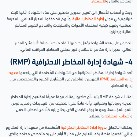
المخاطر والمال و
الاستثمار.
ويحتاج أصحاب الأعمال إلى تعيين مديرين حاصلين على هذه الشهادة، لأنها تثبت
خبراتهم في مجال
إدارة المخاطر المالية
، وأنهم قد حققوا المعيار العالمي للمعرفة
الصناعية وفهم كيفية استخدام الأدوات والتحليلات والنماذج لتقييم المخاطر
المالية وإدارتها.
الحصول على هذه الشهادة يؤهل صاحبها لتقلد مناصب مالية عُليا مثل: المدير
المالي، مدير إدارة مخاطر الاستثمار، كبير محللي المخاطر، المراقب المالي.
4- شهادة إدارة المخاطر الاحترافية (RMP)
تُعد شهادة إدارة المخاطر الاحترافية من الشهادات المُعتمدة التي يقدمها
معهد
إدارة المشاريع (PMI)
للمهنيين العاملين في المشاريع الكبيرة والمتخصصين في
إدارة المخاطر.
امتلاك شهادة RMP يثبت أن صاحبها يمتلك فهمًا عميقًا لمفاهيم إدارة المخاطر
الحرجة ومبادئها وتقنياتها، وأنه قادرًا على التخفيف من التهديدات وتحديد فرص
النمو للمؤسسة، وهو ما يوفر الضمان الذي يحتاج إليه كلًا من أصحاب العمل
و
أصحاب المصلحة
والعملاء.
يمكنك الالتحاق ب
دورة إدارة المخاطر الاحترافية
المُعتمدة من معهد إدارة المشاريع
والتي تقدمها منصة بكه للتعليم على مدار 5 أيام على يد متخصص معتمد والذي