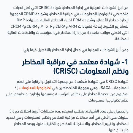
من أبرز الشهادات المهنية في إدارة المخاطر: شهادة CRISC التي تعزز قدرات
متخصصي تكنولوجيا المعلومات في مراقبة المخاطر، وشهادة CRMP الموجهة
لإدارة مخاطر الأعمال، وشهادة FRM لخبراء المخاطر المالية، وشهادة RMP
للمشاريع الكبيرة، إضافةً لشهادات ARM وCERA وM_o_R وCERM وCRCMP
التي تغطي جوانب متعددة من إدارة المخاطر في المؤسسات والقطاعات المالية
المختلفة.
ومن أبرز الشهادات المهنية في مجال إدارة المخاطر بالتفصيل فيما يلي:
1- شهادة معتمد في مراقبة المخاطر
ونظم المعلومات (CRISC)
شهادة CRISC هي شهادة مُعتمدة من جمعية التدقيق والرقابة على نظم
المعلومات ISACA، وهي موجهة للمتخصصين في
تكنولوجيا المعلومات
، إذ
تمكنهم من تحديد المخاطر على نطاق المؤسسة وتقييمها وإدارتها وتطبيقها على
نظم تكنولوجيا المعلومات.
والحصول على هذه الشهادة، يتطلب استيفاء عدة متطلبات أبرزها امتلاك خبرة 3
سنوات على الأقل في أحد مجالات مراقبة المخاطر ونظم المعلومات وهي تحديد
المخاطر، وتقييم المخاطر، والاستجابة للمخاطر والتخفيف منها، ورصد المخاطر
والإبلاغ عنها.