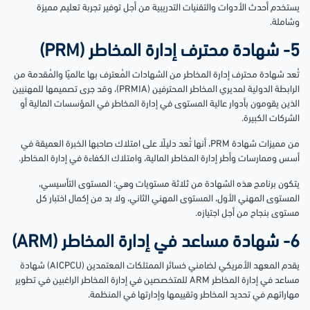
يستخدم أحدث الأدوات والتقنيات التدريبية من أجل توفير تجربة تعليم مميزة
وشاملة.
5- شهادة محترف إدارة المخاطر (PRM)
تُعد شهادة محترف إدارة المخاطر من الشهادات المُعترف بها عالميًا والمُقدمة من
الرابطة الدولية لمديري المخاطر المحترفين (PRMIA)، وقد جرى تصميمها للمهنيين
الذين يقومون بأدوار عالية المستوى في إدارة المخاطر في المؤسسات المالية أو
الشركات الكبيرة.
من مميزات شهادة PRM، أنها تُعد دليلًا على امتلاك صاحبها الخبرة العميقة في
أسس وممارسات وأطر إدارة المخاطر المالية، وامتلاك الكفاءة في إدارة المخاطر.
يتكون برنامج هذه الشهادة من ثلاثة مستويات وهي: المستوى التأسيسي،
المستوى المهني الأول، المستوى المهني الثاني، ولا بد من إكمال اختبار كل
مستوى بنجاح من أجل اجتيازه.
6- شهادة مساعد في إدارة المخاطر (ARM)
يقدم المعهد الأمريكي لضامني خسائر الممتلكات المعتمدين (AICPCU) شهادة
مساعد في إدارة المخاطر ARM للمتخصصين في إدارة المخاطر الراغبين في تطوير
مهاراتهم في تحديد المخاطر وتقييمها وإدارتها في المنظمة.