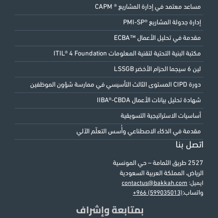
مساعد معتمد في إدارة المشاريع ® CAPM
إدارة جدولة المشاريع ®PMI-SP
مقدمة في تحليل الأعمال ™ECBA
مكتبة البنية التحتية لتقنية المعلومات ITIL® 4 Foundation
لين 6 سيجما الحزام الأخضر LSSGB
دورة CIPD المستوى الثالث التأسيسي في ممارسة شؤون الموظفين
شهادة تحليل بيانات الأعمال IIBA®-CBDA
أساسيات الاستراتيجية التسويقية
مقدمة في الذكاء الاصطناعي وأُسس التعلّم الآلي
اتصل بنا
2527 طريق الثمامة – حي المونسية
الرياض، المملكة العربية السعودية
ايميل:
contactus@bakkah.com
واتساب:
+966 (599035013)