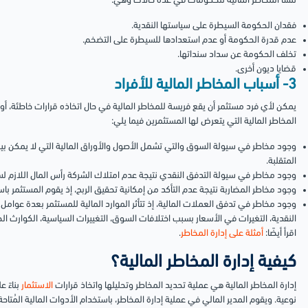
تنشأ المخاطر المالية للحكومات في عدة حالات وهي:
فقدان الحكومة السيطرة على سياستها النقدية.
عدم قدرة الحكومة أو عدم استعدادها للسيطرة على التضخم.
تخلف الحكومة عن سداد سنداتها.
قضايا ديون أخرى.
3- أسباب المخاطر المالية للأفراد
يمكن لأي فرد مستثمر أن يقع فريسة للمخاطر المالية في حال اتخاذه قرارات خاطئة، أ
المخاطر المالية التي يتعرض لها المستثمرين فيما يلي:
وجود مخاطر في سيولة السوق والتي تشمل الأصول والأوراق المالية التي لا يمكن ب
المتقلبة.
وجود مخاطر في سيولة التدفق النقدي نتيجة عدم امتلاك الشركة رأس المال اللازم لس
وجود مخاطر المضاربة نتيجة عدم التأكد من إمكانية تحقيق الربح، إذ يقوم المستثمر باستث
وجود مخاطر في تدفق العملات المالية، إذ تتأثر الموارد المالية للمستثمر بعدة عوامل 
النقدية، التغيرات في الأسعار بسبب اختلافات السوق، التغييرات السياسية، الكوارث الطب
اقرأ أيضًا:
أمثلة على إدارة المخاطر
.
كيفية إدارة المخاطر المالية؟
إدارة المخاطر المالية هي عملية تحديد المخاطر وتحليلها واتخاذ قرارات
الاستثمار
بناءً 
نوعية.
ويقوم المدير المالي في عملية إدارة المخاطر، باستخدام الأدوات المالية المُتاح