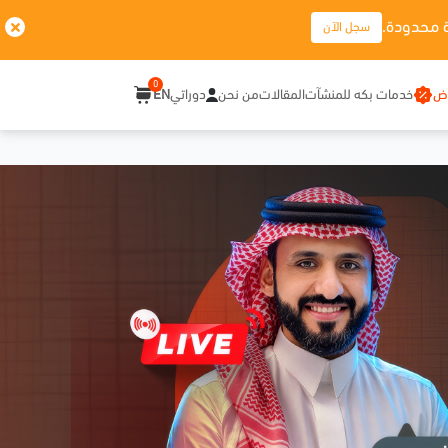
 محدودة.
سجل الآن
0
وض
خدمات بكه للمنشآت
المقالات
من نحن
دوراتي
EN