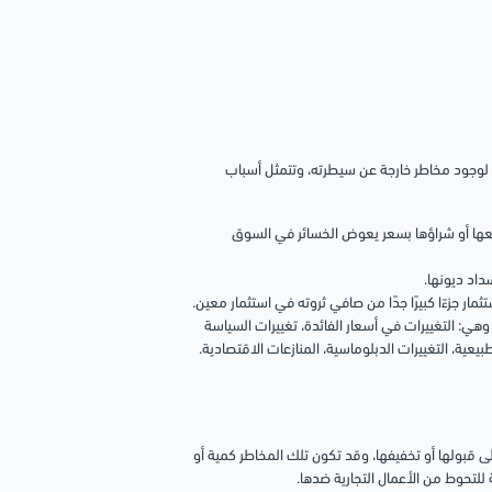
و لوجود مخاطر خارجة عن سيطرته، وتتمثل أسباب
يعها أو شراؤها بسعر يعوض الخسائر في السوق
داد ديونها.
مار جزءًا كبيرًا جدًا من صافي ثروته في استثمار معين.
وهي: التغييرات في أسعار الفائدة، تغييرات السياسة
يعية، التغييرات الدبلوماسية، المنازعات الاقتصادية.
على قبولها أو تخفيفها، وقد تكون تلك المخاطر كمية أو
ة للتحوط من الأعمال التجارية ضدها.