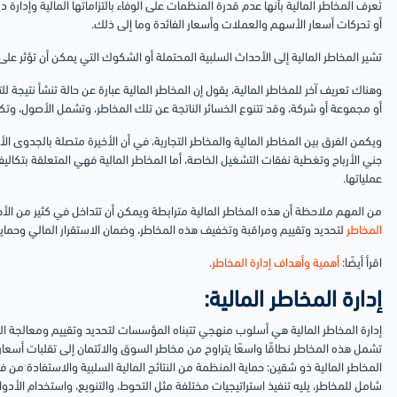
تُعرف المخاطر المالية بأنها عدم قدرة المنظمات على الوفاء بالتزاماتها المالية وإدارة د
أو تحركات أسعار الأسهم والعملات وأسعار الفائدة وما إلى ذلك.
تشير المخاطر المالية إلى الأحداث السلبية المحتملة أو الشكوك التي يمكن أن تؤثر على ا
وهناك تعريف آخر للمخاطر المالية، يقول إن المخاطر المالية عبارة عن حالة تنشأ نتيجة للت
أو مجموعة أو شركة، وقد تتنوع الخسائر الناتجة عن تلك المخاطر، وتشمل الأصول، وتكب
ويكمن الفرق بين المخاطر المالية والمخاطر التجارية، في أن الأخيرة متصلة بالجدوى ال
جني الأرباح وتغطية نفقات التشغيل الخاصة، أما المخاطر المالية فهي المتعلقة بتكالي
عملياتها.
من المهم ملاحظة أن هذه المخاطر المالية مترابطة ويمكن أن تتداخل في كثير من الأح
المخاطر
لتحديد وتقييم ومراقبة وتخفيف هذه المخاطر، وضمان الاستقرار المالي وحماي
اقرأ أيضًا:
أهمية وأهداف إدارة المخاطر
.
إدارة المخاطر المالية:
إدارة المخاطر المالية هي أسلوب منهجي تتبناه المؤسسات لتحديد وتقييم ومعالجة المخا
تشمل هذه المخاطر نطاقًا واسعًا يتراوح من مخاطر السوق والائتمان إلى تقلبات أسعار
المخاطر المالية ذو شقين: حماية المنظمة من النتائج المالية السلبية والاستفادة 
شامل للمخاطر، يليه تنفيذ استراتيجيات مختلفة مثل التحوط، والتنويع، واستخدام الأدوا