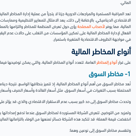
المالي.
تعد المراقبة المستمرة والمراجعات الدورية جزءًا لا يتجزأ من عملية إدارة المخاطر الما
الاقتصادي الديناميكي. بالإضافة إلى ذلك، يعد الامتثال للمعايير التنظيمية وممارسات إ
المالية، مما يوفر
لأصحاب المصلحة
رؤى حول تعرض المنظمة للمخاطر والتزامها بالممار
الفعال لإدارة المخاطر المالية على تمكين المؤسسات من التغلب على حالات عدم اليقين،
في مواجهة الظروف الاقتصادية المتغيرة باستمرار.
أنواع المخاطر المالية
على غرار
أنواع إلمخاطر
العامة، تتعدد أنواع المخاطر المالية، والتي يمكن توضيحها فيما 
1- مخاطر السوق
تُعد مخاطر السوق من أهم أنواع المخاطر المالية، إذ تتميز بنطاقها الواسع، نتيجة دي
المحتملة بسبب التغيرات في أسعار السوق، مثل أسعار الفائدة وأسعار الصرف وأسعار 
وتحدث مخاطر السوق إلى حد كبير بسبب عدم الاستقرار الاقتصادي والذي قد يؤثر عل
ولمزيد من التوضيح، تتعرض الشركة المستوردة لمخاطر السوق عندما تدفع إمداداتها بالدو
انخفضت قيمة العملة؛ قد تتكبد هذه الشركة خسائر تمنعها من الوفاء بالتزاماتها المالية
وتنقسم مخاطر السوق إلى نوعين وهما: