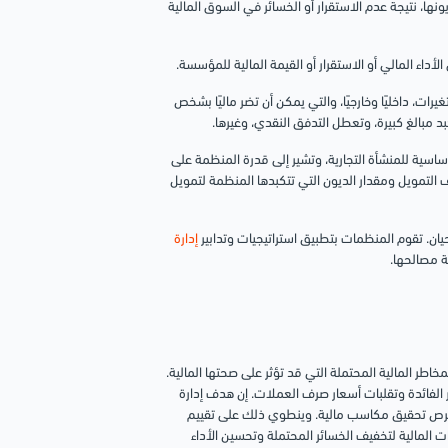
يونها، نتيجة عدم الاستقرار أو الخسائر في السوق المالية
لأداء المالي أو الاستقرار أو القيمة المالية للمؤسسة.
غيرات، داخليًا وخارجيًا، والتي يمكن أن تضر ماليًا بشخص
د مبالغ كبيرة، وتعطل التدفق النقدي، وغيرها.
أساسية للمنشأة التجارية، وتشير إلى قدرة المنظمة على
ف التمويل ومقدار الديون التي تتكبدها المنظمة لتمويل
يان. تقوم المنظمات بتطبيق استراتيجيات وتدابير
إدارة
ة مصالحها.
طر المالية المحتملة التي قد تؤثر على صحتها المالية.
 الفائدة وتقلبات أسعار صرف العملات. إن هدف إدارة
من فرص تحقيق مكاسب مالية. وينطوي ذلك على تقييم
ت المالية لتخفيف الخسائر المحتملة وتحسين الأداء