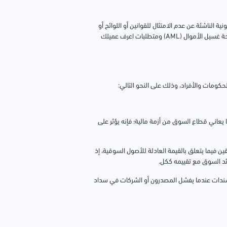
ية الناشئة عن عدم الامتثال للقوانين أو اللوائح أو
معايير الصناعة. وهي تشمل المخاطر المرتبطة بالتغييرات في اللوائح، وانتهاكات مكافحة غسيل الأموال (AML) ومتطلبات اعرف عميلك
كومات والأفراد، وذلك على النحو التالي:
ا يعاني قطاع السوق من أزمة مالية؛ فإنه يؤثر على
قين فيما يتعلق بالقيمة العادلة للأصول السوقية، إذ
د السوق مع تقييمه ككل.
لسندات عندما يفشل المصدرون أو الشركات في سداد