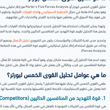
تحليل القوى الخمس لبورتر أو nalysis
وهو يعتبر أداة هامة في مجال
التخطيط الاستراتيجي
و
اتخاذ القرارات
التجارية، وتطوير 
على فهم بيئة السوق التي يعملون فيها وتحديد الفرص والتحديات التي تواجههم.
ولهذا يمكن للشركات استخدام هذا التحليل لتحديد استراتيجياتها واتخاذ القرارات الا
يشمل هذا التحليل تقييم قوة التهديد من المنافسين الحاليين والجدد، وقوة قدرة المش
وتحديد مدى قدرة الشركات والمؤسسات يكون من الضروري
تحليل الأعمال
وجميع العو
Forces Analysis).
يعود اسم هذا التحليل إلى مؤسسه مايكل بورتر، وهو أستاذ في كلية هارفارد للأعمال،
مراقبة المنافسين عن قرب، وبالتالي كان يعمل على تحفيز رواد الأعمال على تحليل من
ما هي عوامل تحليل القوى الخمس لبورتر؟
ماهي القوى الخمس التي يرتكز عليها هذا التحليل؟ يشمل تحليل القوى الخمس على تق
كما يعمل على تطوير الاستراتيجيات اللازمة لتعزيز تنافسيتها وتحديد ميزة تنافسية لها
1. قوة التهديد من المنافسين الحاليين (Threat of Existing Competitors)
هي قوة التنافس بين الشركات الموجودة بالفعل في نفس المجال، والتي تتأثر بعدد ال