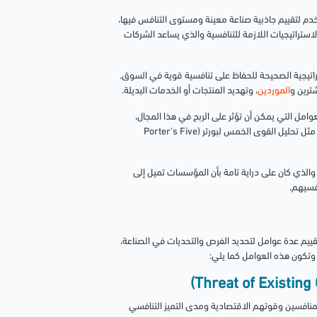
Porter's Five Forces A هو إطار تحليلي يستخدم لتقييم جاذبية صناعة معينة ومستوى التنافس فيها،
الاستراتيجيات اللازمة للتنافسية والذي يساعد الشركات
ستراتيجية الصحيحة للحفاظ على تنافسية قوية في السوق.
ترين و
الموردين
، وتهديد المنتجات أو الخدمات البديلة
.
امل التي يمكن أن تؤثر على الربح في هذا المجال،
وذلك عن طريق استخدام إطار تحليل استراتيجي لتقييم قوة التنافس في هذه الصناعة مثل تحليل القوى الخمس لبورتر (Porter's Five
 والذي كان على دراية تامة بأن المؤسسات تميل إلى
افسيهم.
ييم عدة عوامل لتحديد الفرص والتحديات في الصناعة،
. وتكون هذه العوامل كما يلي:
منافسين وقوتهم الاقتصادية ومدى التميز التنافسي