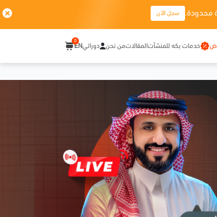
 محدودة.
سجل الآن
0
وض
خدمات بكه للمنشآت
المقالات
من نحن
دوراتي
EN