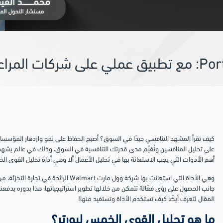
كيف تقرأ المشهد التنافسي جيدًا في السوق؟ أصبح الحفاظ على نمو وازدهار المؤسسات 
على تحليل المنافسين وتُقيّم مدى قدرتك التنافسية في السوق، وذلك في عالم يشهد ت
أهم الأدوات التي يجب الاستعانة بها في تحليل الأعمال ألا وهي أداة تحليل القوى الخمس لبورتر ( Forces Analysis
وهي الأداة التي استعانت بها شركة وول مارت rt
جانب الحصول على رؤى فعّالة تتمكن من خلالها تطوير استراتيجياتها، هذا بدوره يدفعنا 
المقال لتعرف أيضًا كيف تستخدم الأداة وتستفيد منها!
ما هو تحليل القوى الخمس لبورتر؟