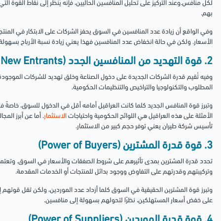
لكل منافس.وعند التركيز على تحليل المنافسين الحاليين، فإنه يُنظر إلى نقاط القوة ال
بهم.
وفي الواقع أن زيادة عدد المنافسين في السوق يحفز الشركات على الابتكار في المن
الأسعار. ولكن في حالة انخفاض عدد المنافسين فهذا يعني زيادة نسبة الأرباح بسهولة.
2. قوة التهديد من المنافسين الجدد (Threat of New Entrants)
وفيه تُقيم قدرة الشركات الجديدة على دخول الصناعة وخلق تهديد للشركات الموجودة مس
المطلوب والتكنولوجيا والتراخيص والتنظيمات الحكومية.
وتبرز قوة المنافس الجديد كلما كانت العراقيل أمامه أقل في الدخول للسوق، خاصةً في حا
الأمثلة على هذه العراقيل هي اللوائح الحكومية واحتياجات
الاستثمار
. أما عن أبرز الم
تأسيس شركة طيران يعني توفر حجم كبير من الاستثمار.
3. قوة قدرة المشترين (Power of Buyers)
تحدد قدرة المشترين بمدى تأثيرهم على شروط الصفقات والأسعار في السوق. وتعت
وتركيبتهم وقدرتهم على التفاوض ووجود بدائل للمنتجات أو الخدمات المقدمة.
وتبرز قوة المشترين الحقيقية في السوق كلما أزداد عدد الموردين، ولكن تقل قوتهم إ
على خفض أسعار المستهلكين، نظرًا لتحولهم بسهولة إلى منافسين.
4. قوة قدرة الموردين (Power of Suppliers)