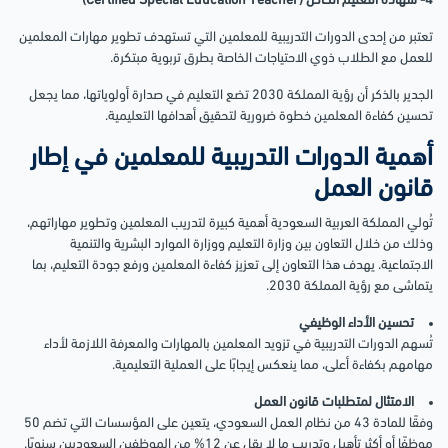
4- شهادة التعليم الخاص (Certified Special Education Teacher)
تعتبر من إحدى الدورات التدريبية للمعلمين التي تستهدف تطوير مهارات المعلمين
للعمل مع الطلاب ذوي الاحتياجات الخاصة بطرق تربوية مبتكرة.
الجدير بالذكر أن رؤية المملكة 2030 تضع التعليم في صدارة أولوياتها، مما يجعل
تحسين كفاءة المعلمين خطوة ضرورية لتحقيق أهدافها التعليمية.
أهمية الدورات التدريبية للمعلمين في إطار
قانون العمل
تُولي المملكة العربية السعودية أهمية كبيرة لتدريب المعلمين وتطوير مهاراتهم،
وذلك من خلال التعاون بين وزارة التعليم ووزارة الموارد البشرية والتنمية
الاجتماعية. يهدف هذا التعاون إلى تعزيز كفاءة المعلمين ورفع جودة التعليم، بما
يتماشى مع رؤية المملكة 2030.
تحسين الأداء الوظيفي
تُسهم الدورات التدريبية في تزويد المعلمين بالمهارات والمعرفة اللازمة لأداء
مهامهم بكفاءة أعلى، مما ينعكس إيجابًا على العملية التعليمية.
الامتثال لمتطلبات قانون العمل
وفقًا للمادة 43 من نظام العمل السعودي، يتعين على المؤسسات التي تضم 50
موظفًا أو أكثر تأهيل وتدريب ما لا يقل عن 12% من الموظفين السعوديين سنويًا.