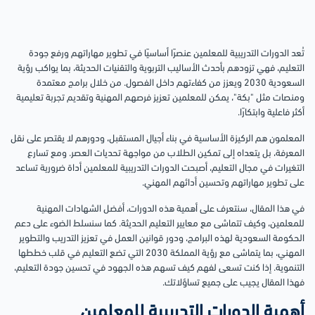
تُعد الدورات التدريبية للمعلمين عنصرًا أساسيًا في تطوير مهاراتهم ورفع جودة
التعليم، فهي تزودهم بأحدث الأساليب التربوية والتقنيات الحديثة، بما يواكب رؤية
السعودية 2030 ويعزز من كفاءتهم داخل الفصول. من خلال برامج معتمدة
ومنصات مثل "بكة"، يمكن للمعلمين تعزيز فرصهم المهنية وتقديم تجربة تعليمية
أكثر فاعلية وابتكارًا.
المعلمون هم الركيزة الأساسية في بناء أجيال المستقبل، ودورهم لا يقتصر على نقل
المعرفة، بل يتعداه إلى تمكين الطلاب من مواجهة تحديات العصر. ومع تسارع
التغيرات في مجال التعليم، أصبحت الدورات التدريبية للمعلمين أداة ضرورية تساعد
على تطوير مهاراتهم وتحسين أدائهم المهني.
في هذا المقال، سنتعرف على أهمية هذه الدورات، أفضل الشهادات المهنية
للمعلمين، وكيف تتماشى مع معايير التعليم الحديثة. كما سنسلط الضوء على دعم
الحكومة السعودية لهذه البرامج، ودور قوانين العمل في تعزيز التدريب والتطوير
المهني، بما يتماشى مع رؤية المملكة 2030 التي تضع التعليم في قلب خططها
التنموية. إذا كنت تسعى لفهم كيف تسهم هذه الجهود في تحسين جودة التعليم،
فهذا المقال يجيب على جميع تساؤلاتك.
أهمية الدورات التدريبية للمعلمين