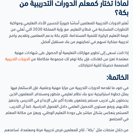
لماذا تختار كمعلم الدورات التدريبية من
بكة؟
تُعتبر الدورات التدريبية للمعلمين أساسًا ضروريًا لتحسين الأداء التعليمي ومواكبة
التطورات المتسارعة في قطاع التعليم، مع رؤية المملكة 2030 التي تُعلي من
قيمة التعليم كركيزة للتنمية المستدامة، تلتزم بكة بدعم المعلمين وتقديم برامج
تدريبية مبتكرة تسهم في تمكينهم من بناء مستقبل أفضل.
إذا كنت تسعى إلى تطوير مهاراتك التعليمية أو الحصول على شهادات مهنية
معتمدة تعزز من كفاءتك، فإن بكة توفر لك مجموعة متكاملة من
الدورات التدريبية
المصممة خصيصًا لتلبية احتياجاتك.
الخاتمة:
في ضوء ما تقدمه الدورات التدريبية من مزايا مهنية وعلمية، فإن الاستثمار فيها
يمثل خطوة استراتيجية نحو بناء نظام تعليمي متطور ومستدام. المعلمون الذين
يحصلون على تدريب مستمر يتمتعون بقدرة أكبر على الإبداع في التدريس، وتحفيز
طلابهم، ورفع مستوى التحصيل العلمي داخل الفصول الدراسية. كما أن التدريب
المستمر ينعكس بشكل مباشر على جودة التعليم الوطني، ويعزز من مكانة المعلم
في المجتمع.
من خلال منصات مثل "بكة"، تتاح للمعلمين فرص تدريبية مرنة ومعتمدة، تساعدهم