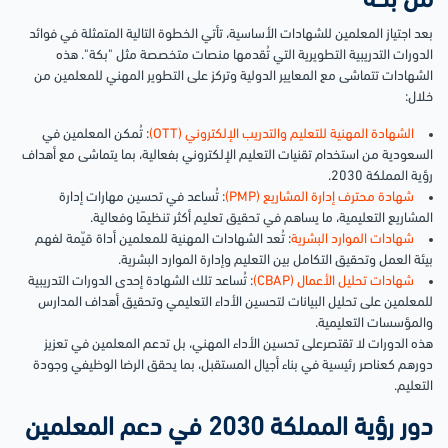
من بكة
بعد اجتياز المعلمين للشهادات الأساسية، تأتي الخطوة التالية المتمثلة في فوائد
الدورات التدريبية التطويرية التي تُقدمها منصات متخصصة مثل "بكة". هذه
الشهادات تتماشى مع المعايير الدولية وتركز على التطوير المهني للمعلمين من
خلال:
الشهادة المهنية للتعليم والتدريب الإلكتروني (OTT)
: تُمكن المعلمين في
السعودية من استخدام تقنيات التعليم الإلكتروني بفعالية، بما يتماشى مع أهداف
رؤية المملكة 2030.
شهادة محترف إدارة المشاريع (PMP)
: تُساعد في تحسين مهارات إدارة
المشاريع التعليمية، ما يساهم في تحقيق تعليم أكثر تنظيمًا وفعالية.
شهادات الموارد البشرية
: تُعد الشهادات المهنية للمعلمين أداة قيّمة لفهم
بيئة العمل وتحقيق التكامل بين التعليم وإدارة الموارد البشرية.
شهادات تحليل الأعمال (CBAP)
: تُساعد تلك الشهادة إحدى الدورات التدريبية
للمعلمين على تحليل البيانات لتحسين الأداء التعليمي وتحقيق أهداف المدارس
والمؤسسات التعليمية.
هذه الدورات لا تقتصرعلى تحسين الأداء المهني، بل تدعم المعلمين في تعزيز
دورهم كعناصر رئيسية في بناء أجيال المستقبل، بما يحقق الرضا الوظيفي وجودة
التعليم.
دور رؤية المملكة 2030 في دعم المعلمين