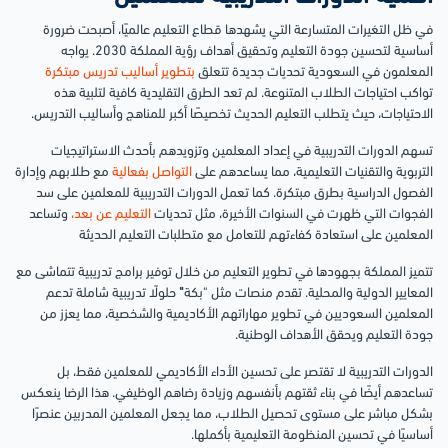
في ظل التغيرات المتسارعة التي يشهدها قطاع التعليم عالميًا، أصبحت ضرورة
أساسية لتحسين جودة التعليم وتحقيق أهداف رؤية المملكة 2030. يواجه
المعلمون في السعودية تحديات جديدة تتعلق
بتطوير أساليب تدريس مبتكرة
تواكب احتياجات الطلاب المتنوعة. لم تعد الطرق التقليدية كافية لتلبية هذه
الاحتياجات، حيث يتطلب التعليم الحديث تخصيصًا أكبر للمناهج وأساليب التدريس.
تسهم الدورات التدريبية في إعداد المعلمين وتزويدهم بأحدث الاستراتيجيات
التربوية والتقنيات التعليمية، مما يساعدهم على
التواصل بفعالية
مع طلابهم وإدارة
الفصول الدراسية بطرق مبتكرة. كما تعمل الدورات التدريبية للمعلمين على سد
الفجوات التي ظهرت في السنوات الأخيرة، مثل تحديات
التعليم عن بعد،
وتساعد
المعلمين على استعادة كفاءتهم للتعامل مع متطلبات التعليم الحديثة
تتميز المملكة بجهودها في تطوير التعليم من خلال توفير برامج تدريبية تتماشى مع
المعايير الدولية والمحلية. تقدم منصات مثل "بكة
"
حلولًا تدريبية شاملة تدعم
المعلمين السعوديين في تطوير مهاراتهم الأكاديمية والشخصية، مما يعزز من
جودة التعليم ويحقق الأهداف الوطنية.
الدورات التدريبية لا تقتصر على تحسين الأداء الأكاديمي للمعلمين فقط، بل
تساعدهم أيضًا في بناء ثقتهم بأنفسهم وزيادة رضاهم الوظيفي. هذا الرضا ينعكس
بشكل مباشر على مستوى تحصيل الطلاب، مما يجعل المعلمين المدربين عنصرًا
أساسيًا في تحسين المنظومة التعليمية بأكملها.