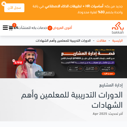
جديد من بكه:
أساسيات HR + تطبيقات الذكاء الاصطناعي
في باقة
سجل الآن
واحدة بخصم
80%
لفترة محدودة.
0
أقوى العروض
خدمات بكه للمنشآت
EN
-
-
الرئيسية
مقالات
الدورات التدريبية للمعلمين وأهم الشهادات
إدارة المشاريع
الدورات التدريبية للمعلمين وأهم
الشهادات
آخر تحديث: Apr 2025