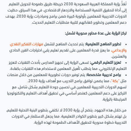
تُعَدُّ
رؤية
المملكة العربية السعودية 2030 خريطة طريق طموحة لتحويل التعليم
إلى أداة لتحقيق التنمية المستدامة والازدهار الاقتصادي. في هذا السياق، حظيت
الدورات التدريبية للمعلمين بأولوية كبيرة ضمن برامج ومبادرات رؤية 2030، بهدف
دعم المعلمين وتطوير كفاءاتهم لتلبية متطلبات التعليم الحديث.
تركز الرؤية على عدة محاور محورية تشمل:
تطوير المناهج التعليمية:
يتم تحديث المناهج لتشمل
مهارات التفكير النقدي
والإبداعي،
ما يعزز قدرة المعلمين على تقديم تعليم يلبي احتياجات القرن الحادي
والعشرين.
تعزيز التعليم الرقمي:
تسعى الرؤية إلى تجهيز المدارس بأحدث التقنيات لتعزيز
التعليم الإلكتروني، مما يتطلب تأهيل المعلمين لاستخدام هذه التقنيات بكفاءة.
برامج تدريبية متخصصة:
يتم توفير دورات تطويرية للمعلمين من خلال منصات
مثل
"بكة"
، مما يضمن توافق برامج التدريب مع أهداف رؤية 2030.
تسهم الدورات التدريبية للمعلمين في تحسين جودة التعليم بشكل شامل، مع
التركيز على دعم المعلمين كعنصر أساسي في تحقيق أهداف التعليم والتكنولوجيا
المرتبطة بالرؤية.
من خلال هذه الجهود، يتضح أن رؤية 2030 لا تكتفي بتطوير البنية التحتية للتعليم،
بل تهتم بشكل كبير بتطوير الكوادر التعليمية، مما يجعل الاستثمار في الدورات
التدريبية خطوة محورية لتحقيق الأهداف الطموحة لهذه الرؤية.