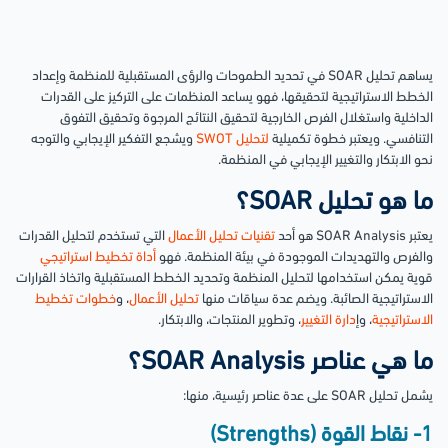
يساهم تحليل SOAR في تحديد الطموحات والرؤى المستقبلية للمنظمة وإعداد
الخطط الاستراتيجية لتحقيقها، فهو يساعد المنظمات على التركيز على القدرات
الداخلية واستغلال الفرص الخارجية لتحقيق النتائج المرجوة وتحقيق التفوق
التنافسي. ويعتبر خطوة تكميلية
لتحليل SWOT
ويشجع التفكير الإيجابي والتوجه
نحو الابتكار والتغيير الإيجابي في المنظمة.
ما هو تحليل SOAR؟
يعتبر SOAR Analysis هو أحد
تقنيات تحليل الأعمال
التي تستخدم لتحليل القدرات
والفرص والتهديدات الموجودة في بيئة المنظمة. فهو
أداة تخطيط استراتيجي
قوية يمكن استخدامها لتحليل المنظمة وتحديد الخطط المستقبلية واتخاذ القرارات
الاستراتيجية الصائبة. ويضم عدة سياقات منها
تحليل الأعمال
، و
خطوات تخطيط
الاستراتيجية
، وإ
دارة التغيير
، وتطوير المنتجات، والابتكار.
ما هي عناصر SOAR Analysis؟
يشمل تحليل SOAR على عدة عناصر رئيسية، منها:
1- نقاط القوة (Strengths)