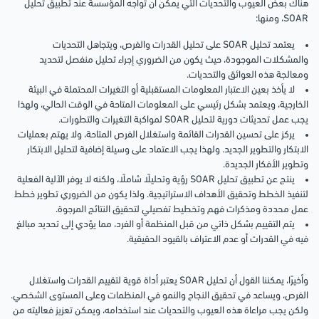
هناك بعض العيوب والتحديات التي يمكن أن تواجه المؤسسة عند تطبيق تحليل
SOAR، ومنها:
يعتمد تحليل SOAR على تحليل القدرات والفرص، ويتجاهل التحديات
والمشكلات الموجودة، حيث يكون من الضروري إجراء تحليل منفصل لتحديد
ومعالجة هذه العوائق والتحديات.
لا يأخذ بعين الاعتبار المعلومات المستقبلية أو التغيرات المحتملة في البيئة
الخارجية، ويعتمد بشكل رئيسي على المعلومات المتاحة في الوقت الحالي، ولهذا
يجب عمل تحديثات دورية لتحليل SOAR لمواكبة التغيرات والتطورات.
يركز على تحسين القدرات القائمة واستغلال الفرص المتاحة، ولا يهتم بعمليات
الابتكار والتطوير الجديد. ولهذا يجب الاعتماد على وسيلة إضافية لتحليل الابتكار
وتطوير الأفكار الجديدة.
ينتج عن تطبيق تحليل SOAR رؤية وتحليلًا شاملًا، ولكنه لا يوفر الآلية الفعلية
لتنفيذ الخطط وتحقيق الأهداف الاستراتيجية. ولذا يكون من الضروري تطوير خطط
عمل محددة ومذكرات فهم وتخطيط تفصيلي لتحقيق النتائج المرجوة.
يتم التقييم بشكل ذاتي من قبل المنظمة أو الفرد، مما يؤدي إلى تحديد مبالغ
فيه في القدرات أو عدم الاعتراف بالقيود الحقيقية.
وأخيرًا، يمكننا القول أن تحليل SOAR يعتبر أداة قوية لتقييم القدرات واستغلال
الفرص، ويساعد في تحقيق النجاح والنمو في المنظمات وعلى المستوى الشخصي.
ولكن يجب مراعاة هذه العيوب والتحديات عند استخدامه، ويمكن تعزيز فعاليته من