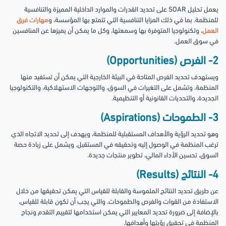
يعمل تحليل SOAR على تحديد القدرات والموارد الداخلية المميزة والتنافسية
للمنظمة. بما في ذلك المزايا التنافسية التي تتمتع بها المؤسسة، و
مهارات فرق
العمل
، وتكنولوجيا المتوفرة بها وسمعتها، وكل ما يمكن أن يميزها عن المنافسين
في سوق العمل.
2- الفرص (Opportunities)
ويستهدف تحديد الفرص المتاحة في البيئة الخارجية التي يمكن أن تستفيد منها
المنظمة. وتشمل على التغيرات في السوق، والتوجهات الاستهلاكية، والتكنولوجيا
الجديدة، والتحديات القانونية أو التنظيمية.
3- الطموحات (Aspirations)
وهو تحديد الرؤية والأهداف المستقبلية للمنظمة، ويهدف إلى تحديد الاتجاه الذي
ترغب المنظمة في الوصول إليه وتحقيقه في المستقبل. ويشمل على زيادة حصة
السوق، تحسين الأداء المالي، تطوير منتجات جديدة.
4- النتائج (Results)
عن طريق تحديد النتائج الملموسة والقابلة للقياس التي يمكن تحقيقها من خلال
الاستفادة من القوات والفرص والطموحات. والتي يجب أن تكون قابلة للقياس،
بالإضافة إلى ضرورة تحديد المعايير التي يمكن استخدامها لتقييم التقدم ونجاح
المنظمة في تحقيق رؤيتها وأهدافها.