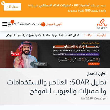
جديد من بكه:
أساسيات HR + تطبيقات الذكاء الاصطناعي
في باقة
سجل الآن
واحدة بخصم
80%
لفترة محدودة.
0
أقوى العروض
خدمات بكه للمنشآت
EN
-
-
الرئيسية
مقالات
تحليل SOAR: العناصر والاستخدامات والمميزات والعيوب النموذج
تحليل الأعمال
تحليل SOAR: العناصر والاستخدامات
والمميزات والعيوب النموذج
آخر تحديث: Jan 2025