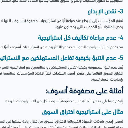
استراتيجيات تطوير المنتجات وتطوير السوق تناسب جماهير محددة فقط لأنها تتضمن 
3- نقص الإبداع
تفتقر المؤسسات إلى الإبداع عند صياغة أيًا من استراتيجيات مصفوفة أنسوف، لأنها لا
يخص المنتجات أو الخدمات التي يحصلون عليها.
4- عدم مراعاة تكاليف كل استراتيجية
قد يكون اختيار استراتيجية النمو الصحيحة والأكثر ربحية من استراتيجيات أنسوف أمرًا صع
5- عدم التنبؤ بكيفية تفاعل المستهلكين مع الاستراتيجية
يُعد عدم تنبؤ المصفوفة بكيفية تفاعل المستهلكين والمنافسين مع استراتيجية النمو من
اختراق السوق القائمة على خفض أسعار المنتجات، نظرًا لاتخاذ المؤسسات المنافسة نف
بإيجابيات الاستراتيجية.
أمثلة على مصفوفة أنسوف:
إليكم فيما يلي بعض الأمثلة على مصفوفة أنسوف لكل من الاستراتيجيات الأربعة:
مثال على استراتيجية اختراق السوق
تسعى إحدى شركات الأجهزة الكهربائية لاختراق السوق من خلال زيادة حصتها في ال
خطة تقوم على إطلاق حملات تسويقية قوية أو تقديم خصومات على الأجهزة أو تشجيع تك