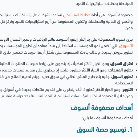
المرتبطة بمختلف استراتيجيات النمو.
مصفوفة أنسوف هي أداة
تخطيط استراتيجي
تساعد الشركات على استكشاف استراتيجي
والأسواق الحالية والمحتملة. وتتكون المصفوفة من أربع استراتيجيات للنمو، وتركز 
فمن
جرى تطوير المصفوفة على يد إتش إيغور أنسوف، عالم الرياضيات ومدير الأعمال الروس
التسويق
التي تضمن نمو المؤسسات، استنادًا إلى مبدأ مفاده أن تطوير المؤسسات ي
تطوير عروض جديدة، ولذلك جاءت المصفوفة على شكل أربعة مربعات تتضمن طرق ال
اختراق السوق:
وهو الخيار الأكثر تفضيلًا، إذ ينطوي على زيادة مبيعات المنتجات الحال
تطوير المنتجات:
وهو الخيار الأكثر خطورة قليلًا، إذ ينطوي على تقديم منتجات جديدة 
تطوير السوق:
وفيه يتم طرح المنتج الحالي في سوق جديد، ويتم تدعيم المنتج من خلال
لاستخدامه.
التنويع:
وهو الخيار الأكثر خطورة، لأنه ينطوي على تقديم منتجات جديدة في أسواق ج
ومن خلال المصفوفة، تختار المؤسسات استراتيجية النمو المناسبة بعد دراسة وتقييم م
أهداف مصفوفة أنسوف
أهداف مصفوفة أنسوف ما يلي:
1. توسيع حصة السوق