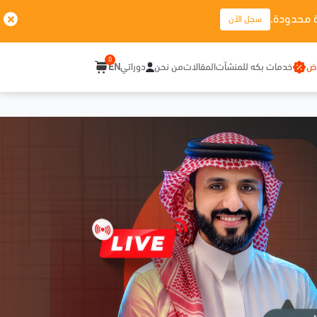
 محدودة.
سجل الآن
0
وض
خدمات بكه للمنشآت
المقالات
من نحن
دوراتي
EN