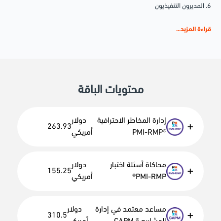
6. المديرون التنفيذيون
7. منسقو المشاريع
قراءة المزيد...
محتويات الباقة
إدارة المخاطر الاحترافية
دولار
+
263.93
®PMI-RMP
أمريكي
محاكاة أسئلة اختبار
دولار
+
155.25
PMI-RMP®
أمريكي
مساعد معتمد في إدارة
دولار
+
310.5