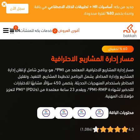
جديد من بكه:
أساسيات HR + تطبيقات الذكاء الاصطناعي
في باقة
سجل الآن
واحدة بخصم
80%
لفترة محدودة.
0
أقوى العروض
خدمات بكه للمنشآت
EN
60
% تخفيض
مسار إدارة المشاريع الاحترافية
مسار إدارة المشاريع الاحترافية، المعتمد من PMI®، هو برنامج شامل لإتقان إدارة
المشاريع وإدارة المخاطر. يشمل البرنامج تخطيط المشاريع، التنفيذ، وتقليل
المخاطر باستخدام المنهجيات الحديثة. يتضمن 450 سؤالًا مشابهًا للاختبارات
للتحضير لشهادة PMI-RMP®، ويقدم 23 ساعة معتمدة من PMI® (PDUs) لتعزيز
مؤهلاتك المهنية.
محتويات الباقة:
(1,086)
4.3