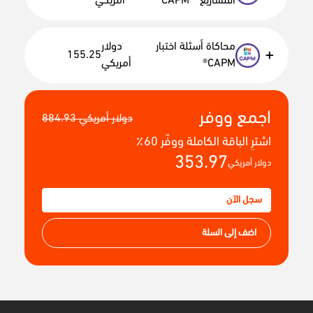
المشاريع ® CAPM
أمريكي
محاكاة أسئلة اختبار
دولار
+
155.25
CAPM®
أمريكي
اجمع ووفر
884.93 دولار أمريكي
اشترِ الباقة الكاملة ووفّر 60٪
353.97
دولار أمريكي
سجل الآن
اضف إلى السلة