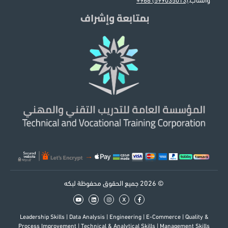
واتساب:
+966 (599035013)
© 2026 جميع الحقوق محفوظة لبكه
x
Leadership Skills
|
Data Analysis
|
Engineering
|
E-Commerce
|
Quality &
Process Improvement
|
Technical & Analytical Skills
|
Management Skills