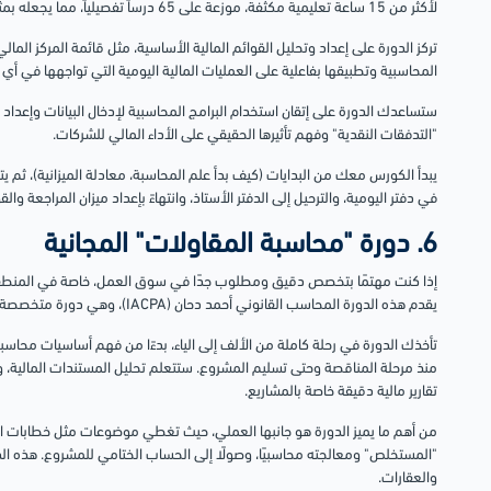
لأكثر من 15 ساعة تعليمية مكثفة، موزعة على 65 درساً تفصيلياً، مما يجعله بمثابة دبلوم مصغر.
تركز الدورة على إعداد وتحليل القوائم المالية الأساسية، مثل قائمة المركز المالي
المحاسبية وتطبيقها بفاعلية على العمليات المالية اليومية التي تواجهها في أي
ستساعدك الدورة على إتقان استخدام البرامج المحاسبية لإدخال البيانات وإعداد ا
"التدفقات النقدية" وفهم تأثيرها الحقيقي على الأداء المالي للشركات.
يبدأ الكورس معك من البدايات (كيف بدأ علم المحاسبة، معادلة الميزانية)، ثم 
في دفتر اليومية، والترحيل إلى الدفتر الأستاذ، وانتهاءً بإعداد ميزان المراجعة والقو
6. دورة "محاسبة المقاولات" المجانية
إذا كنت مهتمًا بتخصص دقيق ومطلوب جدًا في سوق العمل، خاصة في المنطقة ا
يقدم هذه الدورة المحاسب القانوني أحمد دحان (IACPA)، وهي دورة متخصصة تشرح لك هذا الفرع الهام من المحاسبة.
تأخذك الدورة في رحلة كاملة من الألف إلى الياء، بدءًا من فهم أساسيات محاسبة
منذ مرحلة المناقصة وحتى تسليم المشروع. ستتعلم تحليل المستندات المالية، وح
تقارير مالية دقيقة خاصة بالمشاريع.
من أهم ما يميز الدورة هو جانبها العملي، حيث تغطي موضوعات مثل خطابات ال
"المستخلص" ومعالجته محاسبيًا، وصولًا إلى الحساب الختامي للمشروع. هذه ال
والعقارات.