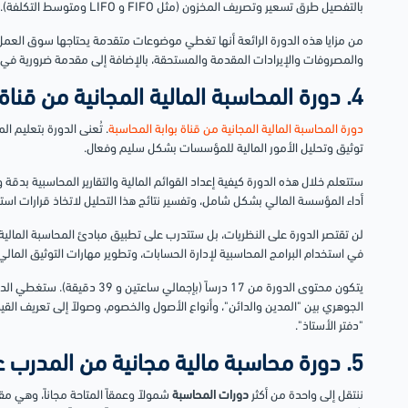
بالتفصيل طرق تسعير وتصريف المخزون (مثل FIFO و LIFO ومتوسط التكلفة).
من مزايا هذه الدورة الرائعة أنها تغطي موضوعات متقدمة يحتاجها سوق العمل، م
والمصروفات والإيرادات المقدمة والمستحقة، بالإضافة إلى مقدمة ضرورية في 
4. دورة المحاسبة المالية المجانية من قناة بوابة المحاسبة
دورة المحاسبة المالية المجانية من قناة بوابة المحاسبة
. تُعنى الدورة بتعليم 
توثيق وتحليل الأمور المالية للمؤسسات بشكل سليم وفعال.
ستتعلم خلال هذه الدورة كيفية إعداد القوائم المالية والتقارير المحاسبية بدقة وا
أداء المؤسسة المالي بشكل شامل، وتفسير نتائج هذا التحليل لاتخاذ قرارات استثم
لن تقتصر الدورة على النظريات، بل ستتدرب على تطبيق مبادئ المحاسبة المالية 
في استخدام البرامج المحاسبية لإدارة الحسابات، وتطوير مهارات التوثيق المال
يتكون محتوى الدورة من 17 درساً (ب
الجوهري بين "المدين والدائن"، وأنواع الأصول والخصوم، وصولاً إلى تعريف القيد
"دفتر الأستاذ".
5. دورة محاسبة مالية مجانية من المدرب عماد خليفة
ننتقل إلى واحدة من أكثر
دورات المحاسبة
شمولاً وعمقاً المتاحة مجاناً، وهي مق