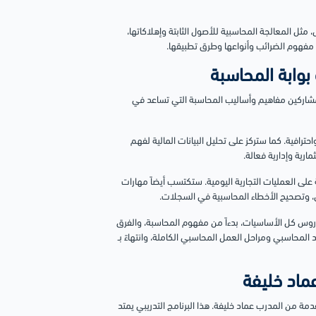
ثل المعالجة المحاسبية للأصول الثابتة وإهلاكاتها،
مفهوم الضرائب وأنواعها وطرق تطبيقها.
المشاركين مفاهيم وأساليب المحاسبة التي تساعد في
حترافية. كما ستركز على تحليل البيانات المالية لفهم
ارية وإدارية فعالة.
على العمليات التجارية اليومية. ستكتسب أيضاً مهارات
ي، وتصحيح الأخطاء المحاسبية في السجلات.
إجمالي ساعتين و 39 دقيقة). ستغطي الدروس كل الأساسيات، بدءاً من مفهوم المحاسبة، والفرق
 المحاسبي ومراحل العمل المحاسبي الكاملة، وانتهاءً بـ
دمة من المدرب عماد خليفة. هذا البرنامج التدريبي يمتد