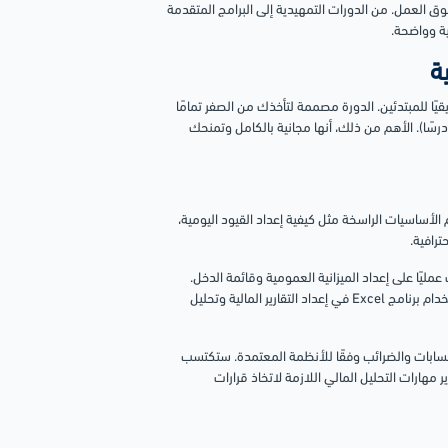
لعمل. من الدورات التمهيدية إلى البرامج المتقدمة
ية وواضحة.
قيقيًا للمبتدئين. الدورة مصممة لتأخذك من الصفر تمامًا
صعد بك إلى مستوى متقدم، بمدة إجمالية تبلغ حوالي 20 ساعة تدريبية (63 درسًا). الأهم من ذلك، أنها مجانية بالكامل وتمنحك
لأساسيات الراسخة مثل كيفية إعداد القيود اليومية،
رافية.
مليًا على إعداد الميزانية العمومية وقائمة الدخل.
ولأن المحاسبة الحديثة لا تكتمل بدون التكنولوجيا، ستتعلم بالتفصيل كيفية استخدام برنامج Excel في إعداد التقارير المالية وتحليل
حسابات والضرائب وفقًا للأنظمة المعتمدة. ستكتسب
مهارات التحليل المالي اللازمة لاتخاذ قرارات