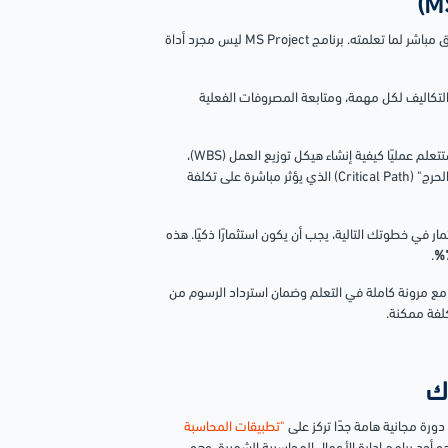
لأننا في "بكه" نؤمن بتقديم قيمة حقيقية، نرشح لك هذه الدورة العملية كتطبيق مباشر لما تعلمته. برنامج MS Project ليس مجرد أداة
لتكاليف لكل مهمة، ومتابعة المصروفات الفعلية
" مصممة لتمنحك هذه المهارة. ستتعلم عمليًا كيفية إنشاء هيكل توزيع العمل (WBS)،
وتقدير تكاليف العمليات، وإنشاء جداول للموارد وموازنتها، والأهم، تتبع "المسار الحرج" (Critical Path) الذي يؤثر مباشرة على تكلفة
ار في خطوتك التالية، يجب أن يكون استثمارًا ذكيًا. هذه
.
1 ساعة تدريبية معتمدة دوليًا، مع مرونة كاملة في التعلم وضمان استرداد الرسوم من
كلفة ممكنة.
ورة مجانية هامة جدًا تركز على
"تطبيقات المحاسبة