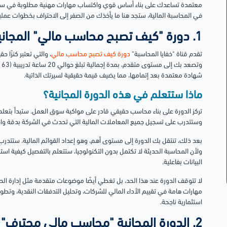
معتمدة تساعدك على بناء أساس قوي واكتساب مهارات مهنية مطلوبة في سوق ا
في المحاسبة المالية، ستجد هنا ما يأخذك من الصفر إلى الاحتراف بخطوات عمل
1. دورة "كيف تصبح محاسب مالي" المجانية
تقدم قناة "خفايا المحاسبة"
دورة كيف تصبح محاسب مالي
، والتي تعتبر كنزًا ح
وت
شهادة معتمدة بعد إتمامها، مما يضيف قيمة حقيقية لسيرتك الذاتية.
ماذا ستتعلم في هذه الدورة المجانية؟
تركز الدورة على بناء محاسب حقيقي قادر على مواكبة سوق العمل. ستبدأ بتعلم ا
وستتدرب على تسجيل جميع المعاملات المالية التي تحدث في الشركة بدقة واحت
بعد ذلك، تنتقل بك الدورة إلى مستوى أهم، وهو إعداد القوائم المالية. ستتدرب ع
البيانات بفاعلية.
لا تتوقف الدورة عند هذا الحد، بل تغطي أيضًا موضوعات متقدمة مثل إدارة ال
مهارات هامة في تقييم الأداء المالي للشركات، وتحليل التدفقات النقدية، وتطوير 
استثمارية ناجحة.
2. الدورة المجانية "محاسب مالي محترف"