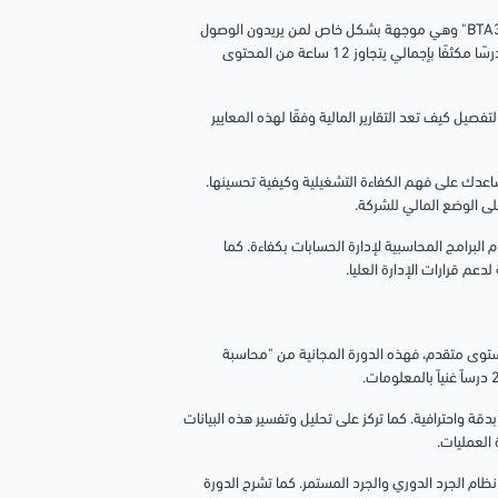
مقدمة من "بتاع حسابات BTA3HSABAT" وهي موجهة بشكل خاص لمن يريدون الوصول
إلى مستوى الاحتراف. الدورة معتمدة اون لاين ومجانية تمامًا، وتتكون من 16 درسًا مكثفًا بإجمالي يتجاوز 12 ساعة من المحتوى
يير المحاسبية الدولية (IFRS)، حيث ستتعلم بالتفصيل كيف تعد التقارير المالية وفقًا لهذه المعايير
يساعدك على فهم الكفاءة التشغيلية وكيفية تحسينها.
ى الوضع المالي للشركة.
البرامج المحاسبية لإدارة الحسابات بكفاءة. كما
عم قرارات الإدارة العليا.
ستوى متقدم، فهذه الدورة المجانية من "محاسبة
دقة واحترافية. كما تركز على تحليل وتفسير هذه البيانات
 العمليات.
م الجرد الدوري والجرد المستمر. كما تشرح الدورة