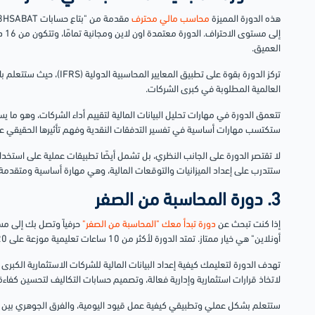
هذه الدورة المميزة
محاسب مالي محترف
العميق.
تركز الدورة بقوة على تطبيق المعا
العالمية المطلوبة في كبرى الشركات.
تتعمق الدورة في مهارات تحليل البيانات المالية لتقييم أداء الشركات، وهو ما 
ستكتسب مهارات أساسية في تفسير التدفقات النقدية وفهم تأثيرها الحقيقي عل
لا تقتصر الدورة على الجانب النظري، بل تشمل أيضًا تطبيقات عملية على استخدام 
ستتدرب على إعداد الميزانيات والتوقعات المالية، وهي مهارة أساسية ومتقدمة لد
3. دورة المحاسبة من الصفر
إذا كنت تبحث عن
دورة تبدأ معك "المحاسبة من الصفر"
حرفياً وتصل بك إلى م
أونلاين" هي خيار ممتاز. تمتد الدورة لأكثر من 10 ساعات تعليمية موزعة على 20 درساً غنياً بالمعلومات.
تهدف الدورة لتعليمك كيفية إعداد البيانات المالية للشركات الاستثمارية الكبرى ب
لاتخاذ قرارات استثمارية وإدارية فعالة، وتصميم حسابات التكاليف لتحسين كفاءة
ستتعلم بشكل عملي وتطبيقي كيفية عمل قيود اليومية، والفرق الجوهري بين نظا