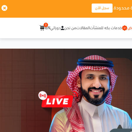
 محدودة.
سجل الآن
0
وض
خدمات بكه للمنشآت
المقالات
من نحن
دوراتي
EN