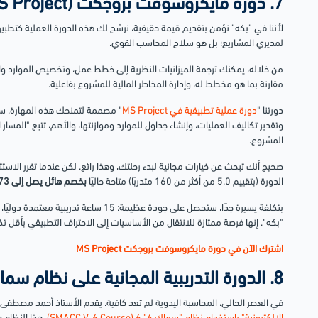
7. دورة مايكروسوفت بروجكت (MS Project)
لمديري المشاريع؛ بل هو سلاح المحاسب القوي.
من خلاله، يمكنك ترجمة الميزانيات النظرية إلى خطط عمل، وتخصيص الموارد وا
مقارنة بما هو مخطط له، وإدارة المخاطر المالية للمشروع بفاعلية.
دورتنا "
دورة عملية تطبيقية في MS Project
المشروع.
صحيح أنك تبحث عن خيارات مجانية لبدء رحلتك، وهذا رائع. لكن عندما تقرر الاستثم
الدورة (بتقييم 5.0 من أكثر من 160 متدربًا) متاحة حاليًا
بخصم هائل يصل إلى 73%
بتكلفة يسيرة جدًا، ستحصل على جودة عظيمة: 5
"بكه". إنها فرصة ممتازة للانتقال من الأساسيات إلى الاحتراف التطبيقي بأقل ت
اشترك الآن في دورة مايكروسوفت بروجكت MS Project
8. الدورة التدريبية المجانية على نظام سماك
في العصر الحالي، المحاسبة اليدوية لم تعد كافية. يقدم الأستاذ أحمد مصطفى د