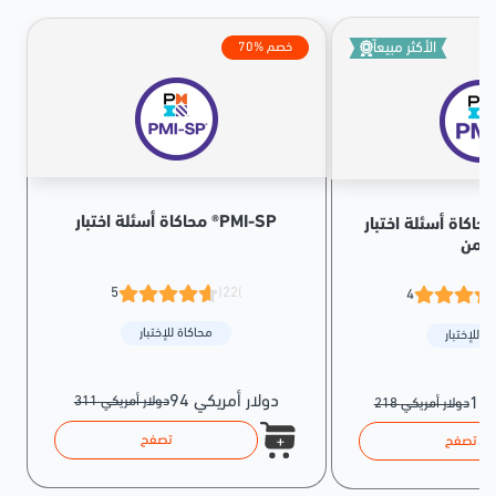
الأكثر مبيعاً
70% خصم
محاكاة أسئلة اختبار ®PMI-SP
حاكاة أسئلة اختبار PMP® الإصدار
لثامن
5
(22)
4
محاكاة للإختبار
ة للإختبار
94 دولار أمريكي
311 دولار أمريكي
218 دولار أمريكي
تصفح
تصفح