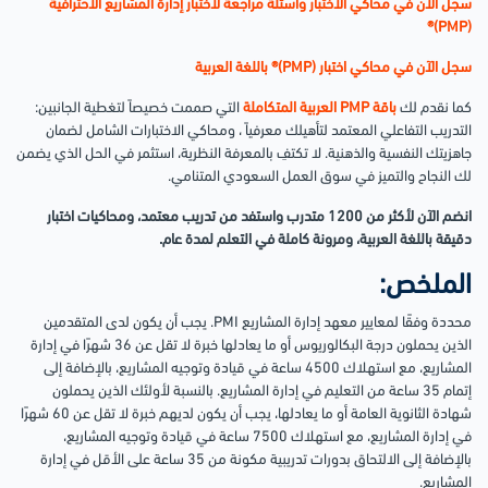
سجل الآن في محاكي الاختبار وأسئلة مراجعة لاختبار إدارة المشاريع الاحترافية
(PMP)®
سجل الآن في محاكي اختبار (PMP)® باللغة العربية
كما نقدم لك
باقة PMP العربية
المتكاملة
التي صممت خصيصاً لتغطية الجانبين:
التدريب التفاعلي المعتمد لتأهيلك معرفياً ، ومحاكي الاختبارات الشامل لضمان
جاهزيتك النفسية والذهنية. لا تكتفِ بالمعرفة النظرية، استثمر في الحل الذي يضمن
لك النجاح والتميز في سوق العمل السعودي المتنامي.
انضم الآن لأكثر من 1200 متدرب واستفد من تدريب معتمد، ومحاكيات اختبار
دقيقة باللغة العربية، ومرونة كاملة في التعلم لمدة عام.
الملخص:
محددة وفقًا لمعايير معهد إدارة المشاريع PMI. يجب أن يكون لدى المتقدمين
الذين يحملون درجة البكالوريوس أو ما يعادلها خبرة لا تقل عن 36 شهرًا في إدارة
المشاريع، مع استهلاك 4500 ساعة في قيادة وتوجيه المشاريع، بالإضافة إلى
إتمام 35 ساعة من التعليم في إدارة المشاريع. بالنسبة لأولئك الذين يحملون
شهادة الثانوية العامة أو ما يعادلها، يجب أن يكون لديهم خبرة لا تقل عن 60 شهرًا
في إدارة المشاريع، مع استهلاك 7500 ساعة في قيادة وتوجيه المشاريع،
بالإضافة إلى الالتحاق بدورات تدريبية مكونة من 35 ساعة على الأقل في إدارة
المشاريع.