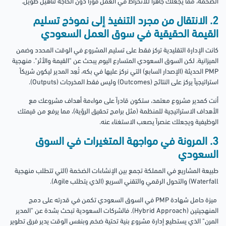
الضخمة، مما يجعلك جاهزاً للانخراط في العمل فوراً دون الحاجة لتأهيل طويل.
2. الانتقال من مجرد التنفيذ إلى نموذج تسليم
القيمة الحقيقية في سوق العمل السعودي
كانت الإدارة التقليدية تركز فقط على تسليم المشروع في الوقت المحدد وضمن
الميزانية. لكن السوق السعودي المتسارع اليوم يبحث عن "القيمة والأثر". منهجية
PMP الحديثة (الإصدار السابع) التي نركز عليها في بكه، تُعِد المدير ليكون شريكاً
استراتيجياً يركز على النتائج (Outcomes) وليس فقط المخرجات (Outputs).
أنت كمدير مشروع معتمد، ستكون قادراً على مواءمة أهداف مشروعك مع
الأهداف الاستراتيجية للمنظمة (مثل برامج تحقيق الرؤية)، مما يرفع من قيمتك
الوظيفية ويجعلك عنصراً يصعب الاستغناء عنه.
3. المرونة في مواجهة المتغيرات في السوق
السعودي
طبيعة المشاريع في المملكة تجمع بين الإنشاءات الضخمة (التي تتطلب منهجية
Waterfall) والتحول الرقمي والتقني السريع (الذي يتطلب Agile).
ميزة حامل شهادة PMP في السوق السعودي تكمن في قدرته على دمج
المنهجيتين (Hybrid Approach). فالشركات السعودية تبحث بشدة عن "المدير
المرن" الذي يستطيع إدارة مشروع بنية تحتية ضخم وبنفس الوقت يدير فرق تطوير