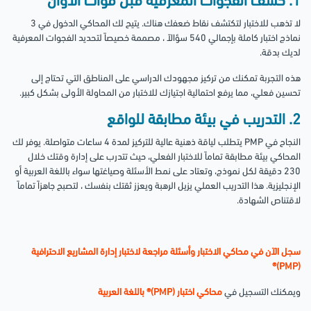
1. كشف الفجوات المعرفية قبل فوات الأوان
لا تذهب للاختبار لتكتشف نقاط ضعفك هناك. يتيح لك المحاكي الدخول في 3
نماذج اختبار كاملة بإجمالي 540 سؤالاً ، مصممة خصيصاً لتحديد الفجوات المعرفية
لديك بدقة.
هذه التجربة تمكنك من تركيز مجهودك الدراسي على المناطق التي تحتاج إلى
تحسين فعلي، مما يرفع احتمالية اجتيازك للاختبار من المحاولة الأولى بشكل كبير.
2. التدريب في بيئة مطابقة للواقع
النجاح في PMP يتطلب لياقة ذهنية عالية للتركيز لمدة 4 ساعات متواصلة. يوفر لك
المحاكي بيئة مطابقة تماماً للاختبار الفعلي، حيث تتدرب على إدارة وقتك خلال
230 دقيقة لكل نموذج، وتعتاد على نمط الأسئلة وصياغتها سواء باللغة العربية أو
الإنجليزية. هذا التدريب العملي يزيل الرهبة ويعزز ثقتك بنفسك ، لتصبح جاهزاً تماماً
لاقتناص الشهادة.
سجل الآن في محاكي الاختبار وأسئلة مراجعة لاختبار إدارة المشاريع الاحترافية
(PMP)®
ويمكنك التسجيل في
محاكي اختبار (PMP)® باللغة العربية