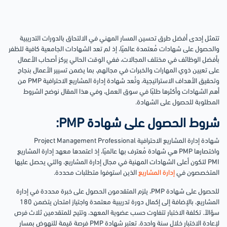
تتمثل إحدى أفضل طرق تحسين المسار المهني في الالتحاق بالدورات التدريبية
والحصول على شهادات مُعتمدة عالميًا، إذ لم تعد الشهادات الجامعية كافية للظفر
بأفضل الوظائف في مختلف المجالات، ففي الوقت الحالي يركز أصحاب الأعمال
على تعيين ذوي المهارات والخبرات في مجالهم، بما يضمن تسيير الأعمال بنجاح
وتحقيق الأهداف الاستراتيجية، وتُعد شهادة إدارة المشاريع الاحترافية PMP من
أهم الشهادات وأكثرها طلبًا في سوق العمل، وفي هذا المقال نوضح الشروط
المطلوبة للحصول على الشهادة.
شروط الحصول على شهادة PMP:
شهادة إدارة المشاريع الاحترافية Project Management Professional
واختصارها PMP هي شهادة مُعترف بها عالميًا، إذ اعتمدها معهد إدارة المشاريع
PMI لتكون أعلى الشهادات المهنية في مجال إدارة المشاريع، والتي يحصل عليها
المتخصصون في
إدارة المشاريع
الذين استوفوا متطلبات محددة.
للحصول على شهادة PMP، يلزم المتقدمون الحصول على خبرة محددة في إدارة
المشاريع، بالإضافة إلى إكمال دورة تدريبية معتمدة واجتياز امتحان يتضمن 180
سؤالاً. تكلفة الاختبار تتفاوت حسب عضوية المعهد، وتتيح للمتقدمين ثلاث فرص
لإعادة الاختبار خلال سنة واحدة. تعتبر شهادة PMP فرصة قيمة للنهوض بمسار