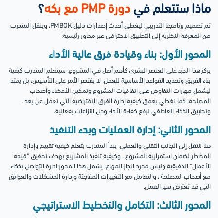
ماذا ستتعلم في
دورة PMP مع بكه
؟
تم تصميم برنامجنا التدريبي ليغطي أحدث إصدارات دليل PMBOK، وينقل المتدرب
من المعرفة النظرية إلى التطبيق الاحترافي عبر محاور رئيسية:
المحور الأول: بناء وقيادة فرق عالية الأداء
يركز هذا الجزء على العنصر البشري كأهم أصل في المشروع. سيتعلم المتدرب كيفية
بناء الفريق وتحديد القواعد الأساسية للعمل. لا يقتصر الأمر على التأسيس، بل يمتد
ليشمل مهارات التفاوض على اتفاقيات المشروع وتمكين الأعضاء وأصحاب
المصلحة. كما نغطي بعمق كيفية إدارة الفرق الافتراضية التي تعمل عن بعد ،
وتطبيق الذكاء العاطفي لرفع كفاءة الأداء وحل النزاعات بفعالية.
المحور الثاني: إدارة العمليات وبدء التنفيذ
هنا ننتقل إلى الجانب التقني والعملي. يبدأ المتدرب بتعلم كيفية تقييم وإدارة
المخاطر لضمان استمرارية المشروع ، وكيفية تنفيذ المشاريع بهدف تحقيق "قيمة
الأعمال" الحقيقية وليس مجرد إنجاز المهام. يشمل هذا المحور إدارة التواصل بذكاء
مع أصحاب المصلحة ، والتعامل مع التغييرات المفاجئة وإدارة المشكلات والعوائق
التي قد تعترض سير العمل.
المحور الثالث: التكامل والتخطيط الاستراتيجي