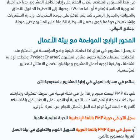
في هذا المستوى المتقدم، يتدرب المدير على إدارة تكامل المشروع، بدءاً من اختيار
المنهجية المناسبة (Agile أو Waterfall) ، وصولاً إلى التخطيط الدقيق للنطاق
والميزانية والجدول الزمني. كما يتم التركيز على جودة المخرجات، وإدارة المشتريات،
وإنشاء هيكل حوكمة قوي يضمن السيطرة الكاملة على المشروع حتى مرحلة
الإغلاق النهائي.
المحور الرابع: المواءمة مع بيئة الأعمال
لا يعمل المشروع في فراغ، لذا نعلمك كيفية وضع المؤسسة في الاعتبار عند
التخطيط. ستتعلم كيفية تطوير ميثاق المشروع (Project Charter) وخطط الإدارة
الشاملة ، وكيفية توجيه أعمال المشروع ومراقبتها لضمان الامتثال للمعايير
المؤسسية.
استثمر في مسارك المهني في إدارة المشاريع بالسعودية الآن
شهادة PMP ليست مجرد ورقة، بل هي نقلة نوعية في طريقة تفكيرك وإدارتك.
سواء كنت بحاجة لإتمام الساعات التدريبية أو التدرب على الاختبار، فإن
باقات بكه
(الدورة + المحاكي) توفر لك الحل الأمثل للنجاح من المرة الأولى.
سجل الآن في دورة PMP باللغة الإنجليزية
لتجربة تعليمية عالمية.
أو
سجل في دورة PMP باللغة العربية
لتسهيل الفهم والتطبيق في بيئة العمل
العربية بمستوى عالمي.