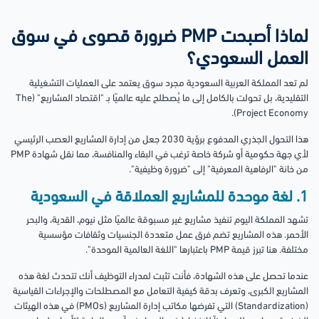
لماذا أصبحت PMP ضرورة قصوى في سوق
العمل السعودي؟
لم تعد المملكة العربية السعودية مجرد سوق يعتمد على العمليات التشغيلية
التقليدية، بل تحولت بالكامل إلى ما يُصطلح عليه عالميًا بـ "اقتصاد المشاريع" (The
Project Economy).
هذا التحول الجذري المدفوع برؤية 2030 جعل من إدارة المشاريع العصب الرئيسي
لأي جهة حكومية أو شركة خاصة ترغب في البقاء والمنافسة، مما نقل شهادة PMP
من خانة "الرفاهية المعرفية" إلى "ضرورة وظيفية".
1. لغة موحدة للمشاريع العملاقة في السعودية
تشهد المملكة اليوم تنفيذ مشاريع غير مسبوقة عالميًا مثل نيوم، القدية، والبحر
الأحمر. هذه المشاريع تضم فرق عمل متعددة الجنسيات وثقافات مؤسسية
مختلفة. هنا تبرز قيمة PMP باعتبارها "اللغة العالمية الموحدة".
عندما تحصل على هذه الشهادة، فأنت تثبت لمدراء التوظيف أنك تتحدث لغة هذه
المشاريع الكبرى، وتعرف بدقة كيفية التعامل مع المصطلحات والإجراءات القياسية
(Standardization) التي تفرضها مكاتب إدارة المشاريع (PMOs) في هذه الهيئات