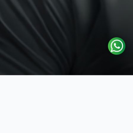
لماذا
بكه؟
اختب