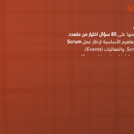
منها على
80 سؤال اختيار من متعدد
.
فاهيم الأساسية لإطار عمل
Scrum
بثقة، بما في ذلك نظرية ومبادئ Scrum، وأدوار Scrum، والفعاليات (Events)،
والمخرجات (Artifacts)، وقيم Scrum، والقيادة الخادمة (Servant Leadership)،
 الرسمية، حيث يتم تخصيص وقت لكل