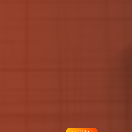
70
% تخفيض