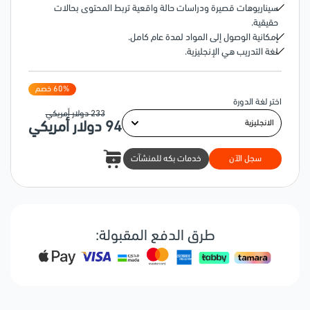
سيناريوهات قصيرة ودراسات حالة واقعية تربط المحتوى بحالات
حقيقية.
إمكانية الوصول إلى المواد لمدة عام كامل.
لغة التدريب هي الإنجليزية.
% خصم
60
اختر لغة الدورة
233
دولار أمريكي
94
دولار أمريكي
سجل الآن
خدمات بكه للمنشآت
طرق الدفع المقبولة: