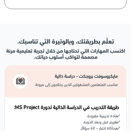
للإطار الزمني المحدد للمشروع قدر الإمكان
تعديل المدة المحددة لتنفيذ المهام بالنسبة للأشخاص ومدة تجهيز
الموارد بشكل تلقائي
تسليم المشاريع في وقتها واختيار الموارد المناسبة لكلاً من المنفذين
وفرق العمل والشركات
تعلّم بطريقتك، وبالوتيرة التي تناسبك.
اكتسب المهارات التي تحتاجها من خلال تجربة تعليمية مرنة
مصممة لتواكب أسلوب حياتك.
مايكروسوفت بروجكت - دراسة ذاتية
مناسب للمتعلمين المشغولين الذين يحتاجون إلى مرونة.
طريقة التدريب في الدراسة الذاتية لدورة MS Project:
مادة تدريبية مقروءة.
تقييم قبل وبعد الدورة.
محاكاة اختبار – 40 سؤالًا.