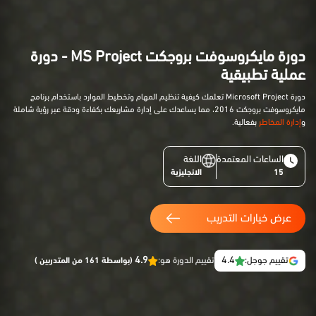
دورة مايكروسوفت بروجكت MS Project - دورة
عملية تطبيقية
دورة Microsoft Project تعلمك كيفية تنظيم المهام وتخطيط الموارد باستخدام برنامج
مايكروسوفت بروجكت 2016، مما يساعدك على إدارة مشاريعك بكفاءة ودقة عبر رؤية شاملة
و
إدارة المخاطر
بفعالية.
الساعات المعتمدة
اللغة
15
الانجليزية
عرض خيارات التدريب
4.9
4.4
تقييم جوجل:
تقييم الدورة هو:
(بواسطة 161 من المتدربين )