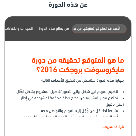
عن هذه الدورة
الأهداف المتوقع تحقيقها من هذه الدورة
من يحتاج هذه الدورة
المهارات والكفاءات
ما هو المتوقع تحقيقه من دورة
مايكروسوفت بروجكت 2016؟
بنهاية هذه الدورة ستتمكن من تحقيق الأهداف التالية:
تنظيم المهام في شكل بياني لتصور تفاصيل المشروع بشكل فعّال
تمكين مدير المشاريع من وضع خطة محكمة لمشروعه في إطار
زمني دقيق
متابعة أداء كل مًن وُكِل إليه المهام والتواصل معه
أخذ التصرف الأنسب بناءً على أداء الجهد المبذول في كل دور في
المشروع
قراءة المزيد...
استخدام الأدوات المناسبة في حالة طال وقت المهمة وإعادتها