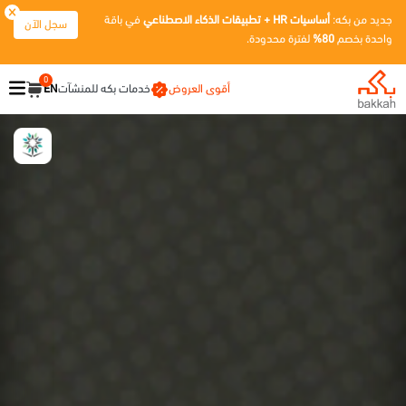
جديد من بكه:
أساسيات HR + تطبيقات الذكاء الاصطناعي
في باقة
سجل الآن
واحدة بخصم
80%
لفترة محدودة.
0
أقوى العروض
خدمات بكه للمنشآت
EN