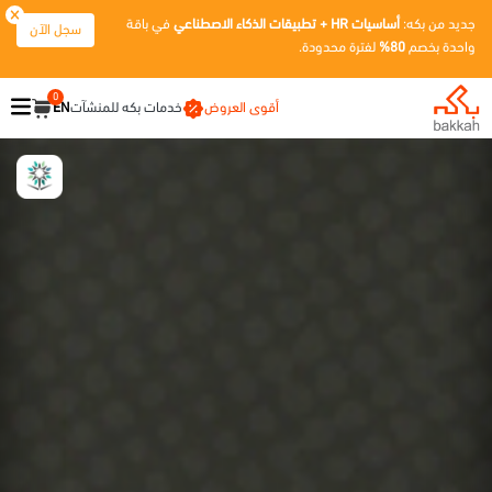
جديد من بكه:
أساسيات HR + تطبيقات الذكاء الاصطناعي
في باقة
سجل الآن
واحدة بخصم
80%
لفترة محدودة.
0
أقوى العروض
خدمات بكه للمنشآت
EN