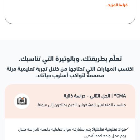
تحليل البيانات المالية وغير المالية لتقييم أداء المؤسسات.
قراءة المزيد...
إعداد الموازنات والتوقعات والخطط المالية بما يتماشى مع الأهداف
الاستراتيجية.
تطبيق أساليب إدارة التكاليف وإدارة الأداء لدعم اتخاذ القرارات.
تعلّم بطريقتك، وبالوتيرة التي تناسبك.
تقييم الفرص الاستثمارية والمخاطر المالية والبدائل المختلفة للأعمال.
اكتسب المهارات التي تحتاجها من خلال تجربة تعليمية مرنة
استخدام الرؤى والتحليلات المالية لدعم قرارات الإدارة بشكل مهني
مصممة لتواكب أسلوب حياتك.
وأخلاقي.
CMA® | الجزء الثاني - دراسة ذاتية
مناسب للمتعلمين المشغولين الذين يحتاجون إلى مرونة.
مواد تعليمية تفاعلية:
يتم مشاركة مواد تفاعلية داعمة للدراسة خلال
يوم عمل واحد كحد أقصى.