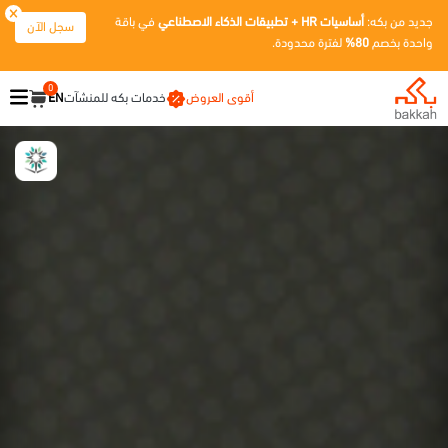
جديد من بكه:
أساسيات HR + تطبيقات الذكاء الاصطناعي
في باقة
سجل الآن
واحدة بخصم
80%
لفترة محدودة.
0
أقوى العروض
خدمات بكه للمنشآت
EN