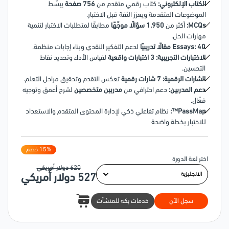
الكتاب الإلكتروني:
كتاب رقمي متقدم من
756 صفحة
يبسّط
الموضوعات المتقدمة ويعزز الثقة قبل الاختبار.
MCQs:
أكثر من
1,950 سؤالًا موجّهًا
مطابقًا لمتطلبات الاختبار لتنمية
مهارات الحل.
40 مقالًا تدريبيًا
Essays:
لدعم التفكير النقدي وبناء إجابات منظمة.
الاختبارات التجريبية:
3 اختبارات واقعية
لقياس الأداء وتحديد نقاط
التحسين.
الشارات الرقمية:
7 شارات رقمية
تعكس التقدم وتحقيق مراحل التعلم.
دعم المدربين:
دعم احترافي من
مدربين متخصصين
لشرح أعمق وتوجيه
فعّال.
PassMap™:
نظام تفاعلي ذكي لإدارة المحتوى المتقدم والاستعداد
للاختبار بخطة واضحة
% خصم
15
اختر لغة الدورة
620
دولار أمريكي
527
دولار أمريكي
سجل الآن
خدمات بكه للمنشآت