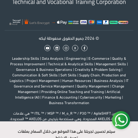
© 2026 جميع الحقوق محفوظة لبكه
x
Leadership Skills
|
Data Analysis
|
Engineering
|
E-Commerce
|
Quality &
Process Improvement
|
Technical & Analytical Skills
|
Management Skills
|
Governance & Business Operations
|
Creativity & Problem Solving
|
Communication & Soft Skills
|
Soft Skills
|
Supply Chain, Production and
Logistics
|
Project Management
|
Human Resources
|
Business Analysis
|
IT
Governance and Service Management
|
Quality Management
|
Change
Management
|
Providing Online Teaching and Training
|
Artificial
Intelligence (AI)
|
Finance & Accounting
|
Cybersecurity
|
Marketing
|
Business Transformation
إن كل من ITIL ™ / MSP ™ / M_o_R ™ / P3O ™ / AgileSHIFT ™ هي علامات
تجارية لشركة AXELOS المحدودة. وهي مستخدمة بترخيص من AXELOS ™ المحدودة.
إن شعار هو علامة تجارية لشركة AXELOS المحدودة. كل الحقوق محفوظة.
PfMP®, PgMP®, PMP®, PMI-RMP®, PMI-SP®, PMI-ACP®, PMI-PBA®, CAPM®
سيتم تحسين تجربتنا على هذا الموقع من خلال السماح بملفات
سيتم تحسين تجربتنا على هذا الموقع من خلال السماح بملفات
علامات مسجلة لدى Project Management Institute, Inc.