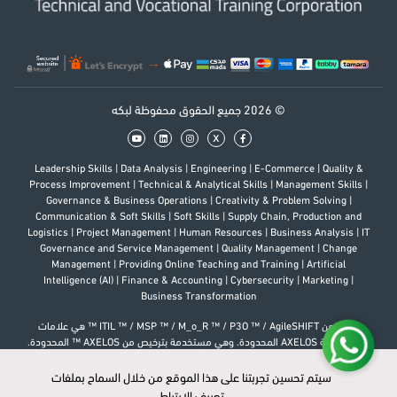
© 2026 جميع الحقوق محفوظة لبكه
x
Leadership Skills
|
Data Analysis
|
Engineering
|
E-Commerce
|
Quality &
Process Improvement
|
Technical & Analytical Skills
|
Management Skills
|
Governance & Business Operations
|
Creativity & Problem Solving
|
Communication & Soft Skills
|
Soft Skills
|
Supply Chain, Production and
Logistics
|
Project Management
|
Human Resources
|
Business Analysis
|
IT
Governance and Service Management
|
Quality Management
|
Change
Management
|
Providing Online Teaching and Training
|
Artificial
Intelligence (AI)
|
Finance & Accounting
|
Cybersecurity
|
Marketing
|
Business Transformation
إن كل من ITIL ™ / MSP ™ / M_o_R ™ / P3O ™ / AgileSHIFT ™ هي علامات
تجارية لشركة AXELOS المحدودة. وهي مستخدمة بترخيص من AXELOS ™ المحدودة.
إن شعار هو علامة تجارية لشركة AXELOS المحدودة. كل الحقوق محفوظة.
PfMP®, PgMP®, PMP®, PMI-RMP®, PMI-SP®, PMI-ACP®, PMI-PBA®, CAPM®
سيتم تحسين تجربتنا على هذا الموقع من خلال السماح بملفات
سيتم تحسين تجربتنا على هذا الموقع من خلال السماح بملفات
علامات مسجلة لدى Project Management Institute, Inc.