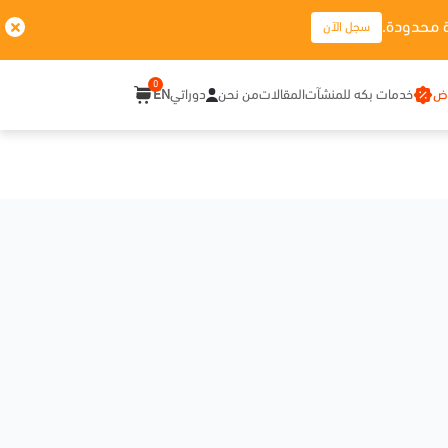
 محدودة.
سجل الآن
0
وض
خدمات بكه للمنشآت
المقالات
من نحن
دوراتي
EN