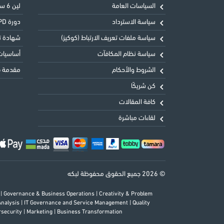
السياسات العامة
لين 6 سيجما الحزام الأخضر LSSGB
سياسة الاسترداد
دورة CIPD المستوى الثالث التأسيسي في ممارسة شؤون الموظفين
سياسة ملفات تعريف الارتباط (كوكيز)
شهادة تحليل
سياسة نظام المكافآت
أساسيات 
الشروط والأحكام
مقدمة في
كن شريكًا
كافة المقالات
لقاءات مباشرة
© 2026 جميع الحقوق محفوظة لبكه
s
|
Governance & Business Operations
|
Creativity & Problem
Analysis
|
IT Governance and Service Management
|
Quality
rsecurity
|
Marketing
|
Business Transformation