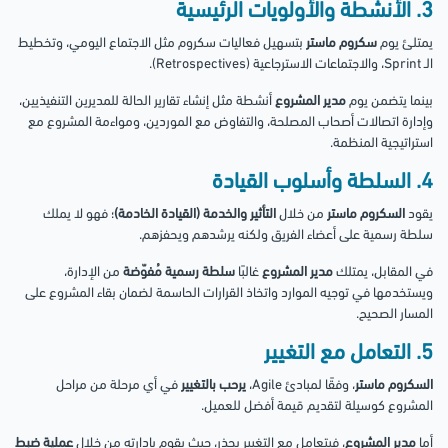
3. الأنشطة والأولويات الرئيسية
يمتلئ يوم
سكروم ماستر
بتسهيل فعاليات سكروم مثل الاجتماع اليومي، وتخطيط
الـ Sprint، والاجتماعات الاسترجاعية (Retrospectives).
بينما يتضمن يوم
مدير المشروع
أنشطة مثل إنشاء تقارير الحالة للمديرين التنفيذيين،
وإدارة اتصالات أصحاب المصلحة، والتفاوض مع الموردين، ومواءمة المشروع مع
استراتيجية المنظمة.
4. السلطة وأسلوب القيادة
يقود
السكروم ماستر
من خلال
التأثير والخدمة (القيادة الخادمة)
؛ فهو لا يملك
سلطة رسمية على أعضاء الفريق ولكنه يرشدهم ويحفزهم.
في المقابل، يمتلك
مدير المشروع
غالبًا
سلطة رسمية مُفوّضة
من الإدارة،
ويستخدمها في توجيه الموارد واتخاذ القرارات الحاسمة لضمان بقاء المشروع على
المسار الصحيح.
5. التعامل مع التغيير
السكروم ماستر
، وفقًا لمبادئ Agile،
يرحب بالتغيير
في أي مرحلة من مراحل
المشروع كوسيلة لتقديم قيمة أفضل للعميل.
أما
مدير المشروع
، فيتعامل مع التغيير بحذر، حيث يقوم بإدارته من خلال
عملية ضبط