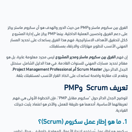
الفرق بين سكروم ماستر وPMP من حيث الدور والهدف هو أن سكروم ماستر يركز
على دعم الفريق وتحسين العملية الداخلية، بينما PMP يركز على إدارة المشروع
ككل لتحقيق الأهداف الاستراتيجية. فهم هذا الفرق يساعدك على تحديد المسار
المهني الأنسب لتطوير مهاراتك والارتقاء بمستقبلك.
إن فهم
الفرق بين سكروم ماستر ومدير المشروع
ليس مجرد معلومة عابرة، بل هو
مفتاح تحديد مسارك المهني للسنوات القادمة. في هذا الدليل الشامل، سنحلل
الجدل الدائر حول
Scrum Master أم Project Management Professional
،
ونقدم لك مقارنة واضحة تساعدك على اتخاذ القرار الأنسب لمستقبلك بثقة.
تعريف Scrum وPMP
لتوضيح الجدل الدائر حول "سكروم مقابل PMP"، فإن الخطوة الأولى هي فهم
تعريفاتهما الأساسية. أحدهما هو طريقة للعمل، والآخر هو اعتماد يثبت خبرتك
القيادية.
1. ما هو إطار عمل سكروم (Scrum)؟
سكروم هو إطار عمل يُستخدم لإنجاز الأعمال المعقدة، خاصة في مجال تطوير