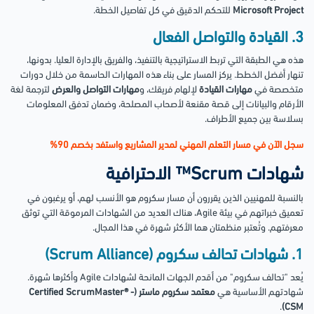
Microsoft Project
للتحكم الدقيق في كل تفاصيل الخطة.
3. القيادة والتواصل الفعال
هذه هي الطبقة التي تربط الاستراتيجية بالتنفيذ، والفريق بالإدارة العليا. بدونها،
تنهار أفضل الخطط. يركز المسار على بناء هذه المهارات الحاسمة من خلال دورات
متخصصة في
مهارات القيادة
لإلهام فريقك، و
مهارات التواصل والعرض
لترجمة لغة
الأرقام والبيانات إلى قصة مقنعة لأصحاب المصلحة، وضمان تدفق المعلومات
بسلاسة بين جميع الأطراف.
سجل الآن في مسار التعلم المهني لمدير المشاريع واستفد بخصم 90%
شهادات Scrum™ الاحترافية
بالنسبة للمهنيين الذين يقررون أن مسار سكروم هو الأنسب لهم، أو يرغبون في
تعميق خبراتهم في بيئة Agile، هناك العديد من الشهادات المرموقة التي توثق
معرفتهم. وتُعتبر منظمتان هما الأكثر شهرة في هذا المجال.
1. شهادات تحالف سكروم (Scrum Alliance)
يُعد "تحالف سكروم" من أقدم الجهات المانحة لشهادات Agile وأكثرها شهرة.
شهادتهم الأساسية هي
معتمد سكروم ماستر (Certified ScrumMaster® -
.
CSM)