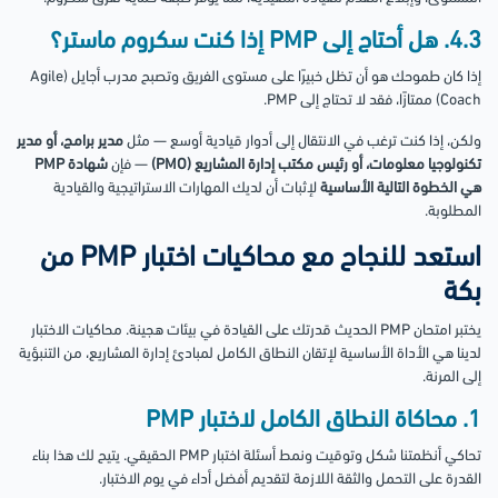
4.3. هل أحتاج إلى PMP إذا كنت سكروم ماستر؟
إذا كان طموحك هو أن تظل خبيرًا على مستوى الفريق وتصبح مدرب أجايل (Agile
Coach) ممتازًا، فقد لا تحتاج إلى PMP.
ولكن، إذا كنت ترغب في الانتقال إلى أدوار قيادية أوسع — مثل
مدير برامج، أو مدير
تكنولوجيا معلومات، أو رئيس مكتب إدارة المشاريع (PMO)
— فإن
شهادة PMP
هي الخطوة التالية الأساسية
لإثبات أن لديك المهارات الاستراتيجية والقيادية
المطلوبة.
استعد للنجاح مع محاكيات اختبار PMP من
بكة
يختبر امتحان PMP الحديث قدرتك على القيادة في بيئات هجينة. محاكيات الاختبار
لدينا هي الأداة الأساسية لإتقان النطاق الكامل لمبادئ إدارة المشاريع، من التنبؤية
إلى المرنة.
1. محاكاة النطاق الكامل لاختبار PMP
تحاكي أنظمتنا شكل وتوقيت ونمط أسئلة اختبار PMP الحقيقي. يتيح لك هذا بناء
القدرة على التحمل والثقة اللازمة لتقديم أفضل أداء في يوم الاختبار.