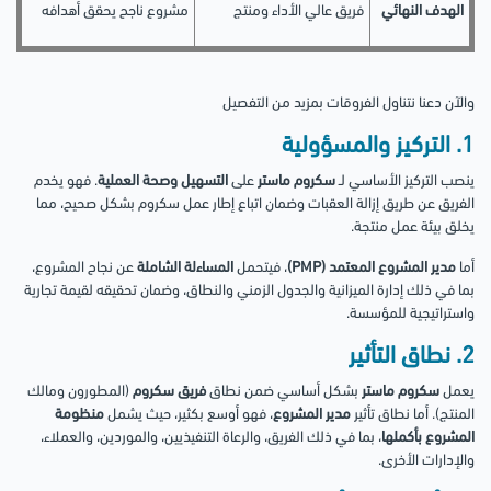
الهدف النهائي
فريق عالي الأداء ومنتج
مشروع ناجح يحقق أهدافه
والآن دعنا نتناول الفروقات بمزيد من التفصيل
1. التركيز والمسؤولية
ينصب التركيز الأساسي لـ
سكروم ماستر
على
التسهيل وصحة العملية
. فهو يخدم
الفريق عن طريق إزالة العقبات وضمان اتباع إطار عمل سكروم بشكل صحيح، مما
يخلق بيئة عمل منتجة.
أما
مدير المشروع المعتمد (PMP)
، فيتحمل
المساءلة الشاملة
عن نجاح المشروع،
بما في ذلك إدارة الميزانية والجدول الزمني والنطاق، وضمان تحقيقه لقيمة تجارية
واستراتيجية للمؤسسة.
2. نطاق التأثير
يعمل
سكروم ماستر
بشكل أساسي ضمن نطاق
فريق سكروم
(المطورون ومالك
المنتج). أما نطاق تأثير
مدير المشروع
، فهو أوسع بكثير، حيث يشمل
منظومة
المشروع بأكملها
، بما في ذلك الفريق، والرعاة التنفيذيين، والموردين، والعملاء،
والإدارات الأخرى.