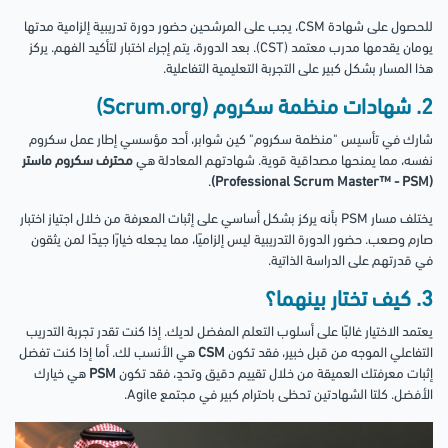
للحصول على شهادة CSM، يجب على المرشحين حضور دورة تدريبية إلزامية مدتها
يومان يقدمها مدرب معتمد (CST). بعد الدورة، يتم إجراء اختبار لتأكيد الفهم. يركز
هذا المسار بشكل كبير على التجربة التعليمية التفاعلية.
2. شهادات منظمة سكروم (Scrum.org)
شارك في تأسيس "منظمة سكروم" كين شوابر، أحد مؤسسي إطار عمل سكروم
نفسه، مما يمنحها مصداقية قوية. شهادتهم المعادلة هي
محترف سكروم ماستر
.
(Professional Scrum Master™ - PSM)
يختلف مسار PSM بأنه يركز بشكل أساسي على إثبات المعرفة من خلال اجتياز اختبار
صارم وصعب. حضور الدورة التدريبية ليس إلزاميًا، مما يجعله خيارًا جيدًا لمن يثقون
في قدرتهم على الدراسة الذاتية.
3. كيف تختار بينهما؟
يعتمد الاختيار غالبًا على أسلوب التعلم المفضل لديك. إذا كنت تقدر تجربة التدريب
التفاعلي الموجه من قبل خبير، فقد تكون
CSM
هي الأنسب لك. أما إذا كنت تفضل
إثبات معرفتك العميقة من خلال تقييم دقيق وتحدٍ، فقد تكون
PSM
هي خيارك
الأفضل. كلتا الشهادتين تحظى باحترام كبير في مجتمع Agile.