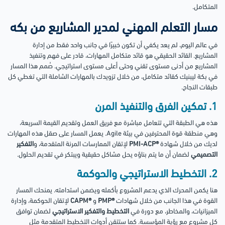
المتكامل.
مسار التعلم المهني لمدير المشاريع من بكه
في عالم اليوم، لم يعد يكفي أن تكون خبيرًا في جانب واحد فقط من إدارة
المشاريع. القائد الحقيقي هو قائد متكامل المهارات، قادر على فهم وتنفيذ
المشاريع من أدنى مستوى تقني وحتى أعلى مستوى استراتيجي. صُمم هذا المسار
في بكة ليبنيك كقائد متكامل، من خلال تزويدك بالمهارات الشاملة التي تغطي كل
طبقات النجاح.
1. تمكين الفرق والتنفيذ المرن
هذه هي الطبقة التي تتعامل مباشرة مع فريق العمل وتقديم القيمة السريعة،
وهي منطقة قوة المحترفين في بيئة Agile. يعمل المسار على صقل هذه المهارات
لديك من خلال شهادة
®PMI-ACP
لإتقان الممارسات المرنة المتقدمة، و
التفكير
التصميمي
لضمان أن ما يتم بناؤه يحل مشاكل حقيقية ويبتكر في تقديم الحلول.
2. التخطيط الاستراتيجي والحوكمة
هنا يكمن المحرك الذي يدعم المشروع بأكمله ويضمن استدامته. يمنحك المسار
القوة في هذا الجانب من خلال شهادات
®PMP
و
®CAPM
لإتقان الحوكمة، وإدارة
الميزانيات، والمخاطر، مع دورة في
التخطيط والتفكير الاستراتيجي
لضمان توافق
كل مشروع مع رؤية المؤسسة. كما ستتقن أدوات التخطيط المتقدمة مثل