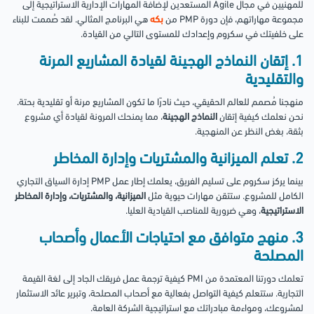
للمهنيين في مجال Agile المستعدين لإضافة المهارات الإدارية الاستراتيجية إلى
مجموعة مهاراتهم، فإن دورة PMP من
بكه
هي البرنامج المثالي. لقد صُممت للبناء
على خلفيتك في سكروم وإعدادك للمستوى التالي من القيادة.
1. إتقان النماذج الهجينة لقيادة المشاريع المرنة
والتقليدية
منهجنا مُصمم للعالم الحقيقي، حيث نادرًا ما تكون المشاريع مرنة أو تقليدية بحتة.
نحن نعلمك كيفية إتقان
النماذج الهجينة
، مما يمنحك المرونة لقيادة أي مشروع
بثقة، بغض النظر عن المنهجية.
2. تعلم الميزانية والمشتريات وإدارة المخاطر
بينما يركز سكروم على تسليم الفريق، يعلمك إطار عمل PMP إدارة السياق التجاري
الكامل للمشروع. ستتقن مهارات حيوية مثل
الميزانية، والمشتريات، وإدارة المخاطر
الاستراتيجية
، وهي ضرورية للمناصب القيادية العليا.
3. منهج متوافق مع احتياجات الأعمال وأصحاب
المصلحة
تعلمك دورتنا المعتمدة من PMI كيفية ترجمة عمل فريقك الجاد إلى لغة القيمة
التجارية. ستتعلم كيفية التواصل بفعالية مع أصحاب المصلحة، وتبرير عائد الاستثمار
لمشروعك، ومواءمة مبادراتك مع استراتيجية الشركة العامة.