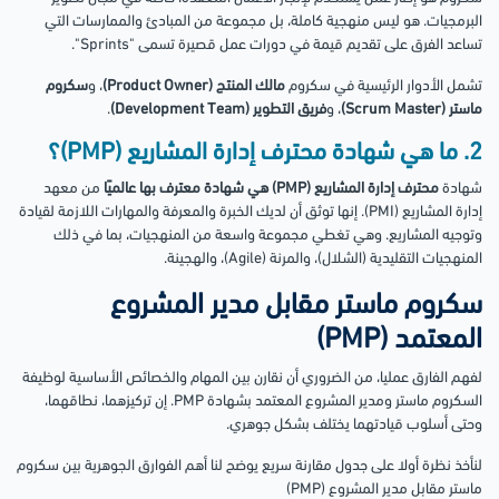
البرمجيات. هو ليس منهجية كاملة، بل مجموعة من المبادئ والممارسات التي
تساعد الفرق على تقديم قيمة في دورات عمل قصيرة تسمى "Sprints".
تشمل الأدوار الرئيسية في سكروم
مالك المنتج (Product Owner)
، و
سكروم
ماستر (Scrum Master)
، و
فريق التطوير (Development Team)
.
2. ما هي شهادة محترف إدارة المشاريع (PMP)؟
شهادة
محترف إدارة المشاريع (PMP) هي شهادة معترف بها عالميًا
من معهد
إدارة المشاريع (PMI). إنها توثق أن لديك الخبرة والمعرفة والمهارات اللازمة لقيادة
وتوجيه المشاريع. وهي تغطي مجموعة واسعة من المنهجيات، بما في ذلك
المنهجيات التقليدية (الشلال)، والمرنة (Agile)، والهجينة.
سكروم ماستر مقابل مدير المشروع
المعتمد (PMP)
لفهم الفارق عمليا، من الضروري أن نقارن بين المهام والخصائص الأساسية لوظيفة
السكروم ماستر ومدير المشروع المعتمد بشهادة PMP. إن تركيزهما، نطاقهما،
وحتى أسلوب قيادتهما يختلف بشكل جوهري.
لنأخذ نظرة أولا على جدول مقارنة سريع يوضح لنا أهم الفوارق الجوهرية بين سكروم
ماستر مقابل مدير المشروع (PMP)