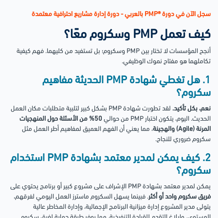
سجل الآن في دورة ®PMP بالعربي - دورة إدارة مشاريع احترافية معتمدة
كيف تعمل PMP وسكروم معًا؟
أنجح المؤسسات لا تختار بين PMP وسكروم؛ بل تستفيد من كليهما. فهم كيفية
تكاملهما هو مفتاح نموك الوظيفي.
1. هل تغطي شهادة PMP الحديثة مفاهيم
سكروم؟
نعم، بكل تأكيد.
لقد تطورت شهادة PMP بشكل كبير لتلبية متطلبات مكان العمل
الحديث. اليوم، يتكون اختبار PMP من حوالي
50% من الأسئلة حول المنهجيات
المرنة (Agile) والهجينة
، مما يعني أن الفهم العميق لمفاهيم أطر العمل مثل
سكروم ضروري للنجاح.
2. كيف يمكن لمدير معتمد بشهادة PMP استخدام
سكروم؟
يمكن لمدير معتمد بشهادة PMP الإشراف على مشروع كبير أو برنامج يحتوي على
فريق سكروم واحد أو أكثر
. فبينما يسهل السكروم ماسترز العمل اليومي لفرقهم،
يتولى مدير المشروع إدارة ميزانية البرنامج الإجمالية، وإدارة المخاطر عالية
المستوى، وإبلاغ التقدم للقيادة التنفيذية، مما يوفر طبقة حماية لفرق سكروم.