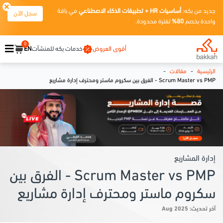
جديد من بكه:
أساسيات HR + تطبيقات الذكاء الاصطناعي
في باقة
سجل الآن
واحدة بخصم
80%
لفترة محدودة.
0
أقوى العروض
خدمات بكه للمنشآت
EN
-
-
الرئيسية
مقالات
Scrum Master vs PMP - الفرق بين سكروم ماستر ومحترف إدارة مشاريع
إدارة المشاريع
Scrum Master vs PMP - الفرق بين
سكروم ماستر ومحترف إدارة مشاريع
آخر تحديث: Aug 2025