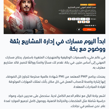
ابدأ اليوم مسارك في إدارة المشاريع بثقة
ووضوح مع بكة
في عالم مليء بالمسميات الوظيفية والمنهجيات المتغيرة باستمرار، يحتاج مسارك
المهني إلى أساس متين. في بكة، نقدم لك مسارًا واضحًا وواثقًا لتصبح قائد مشاريع
معترف به.
يمنحك برنامج PMP المعتمد من PMI شهادة عالمية محترمة تتجاوز كل الضوضاء.
إنها إشارة واضحة لأصحاب العمل في كل مكان بأنك تمتلك المهارات الموثوقة
لقيادة المبادرات المعقدة.
اشعر براحة البال مع نظام الدعم الكامل لدينا. ستحصل على مدربين خبراء، ومواد
دراسية شاملة مثل الملخصات والخرائط الذهنية، ووصول كامل لجميع الموارد لمدة
عام. نحن نستثمر في نجاحك.