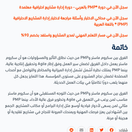
سجل الآن في دورة ®PMP بالعربي - دورة إدارة مشاريع احترافية معتمدة
سجل الآن في محاكي الاختبار وأسئلة مراجعة لاختبار إدارة المشاريع الاحترافية
(PMP) ® باللغة العربية
سجل الآن في مسار التعلم المهني لمدير المشاريع واستفد بخصم 90%
خاتمة
الفرق بين سكروم ماستر وPMP من حيث نطاق التأثير والمسؤوليات هو أن سكروم
ماستر يعمل داخل الفريق لضمان سير العمل وفق إطار Agile وتحقيق إنتاجية عالية،
بينما PMP يمتلك نظرة أشمل تشمل إدارة الميزانية والمخاطر والتواصل مع أصحاب
المصلحة لضمان نجاح المشروع على مستوى المؤسسة. هذا التمايز يجعل كل
منهما يلعب دورًا تكامليًا في بيئات العمل الحديثة.
الفرق بين سكروم ماستر وPMP من حيث التوجه المستقبلي هو أن سكروم ماستر
مناسب لمن يرغب في التعمق في Agile وتطوير فرق عالية الأداء، بينما PMP
مثالي لمن يسعى لأدوار قيادية أوسع مثل إدارة البرامج أو مكاتب المشاريع. الجمع
بين الشهادتين يعزز فرصك المهنية ويمنحك المرونة للنجاح في مشاريع تقليدية أو
هجينة أو مرنة.
شارك: