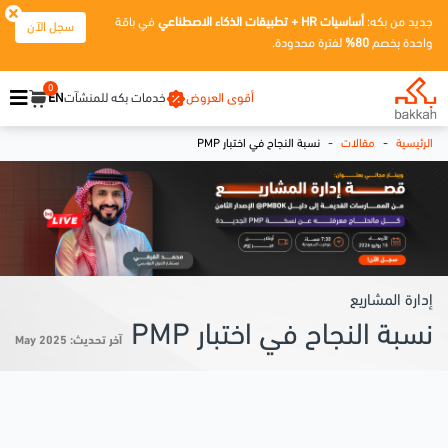
جديد من بكه:
أساسيات HR + تطبيقات الذكاء الاصطناعي
في باقة
سجل الآن
واحدة بخصم
80%
لفترة محدودة.
0
أقوى العروض
خدمات بكه للمنشآت
EN
-
-
الرئيسية
مقالات
نسبة النجاح في اختبار PMP
إدارة المشاريع
نسبة النجاح في اختبار PMP
آخر تحديث: May 2025