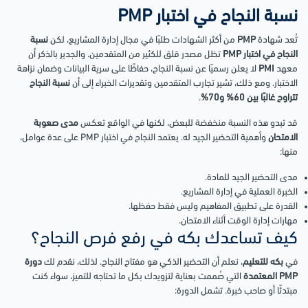
نسبة النجاح في اختبار PMP
تُعد شهادة
PMP
من أكثر الشهادات طلبًا في مجال إدارة المشاريع، لكن
نسبة
النجاح في اختبار PMP
تظل مصدر قلق للكثير من المتقدمين. والجدير بالذكر أن
معهد
PMI
لا يعلن رسميًا عن نسبة النجاح، حفاظًا على سرية البيانات وضمان نزاهة
الاختبار. ومع ذلك، تشير تجارب المتقدمين وتقديرات الخبراء إلى أن
نسبة النجاح
تتراوح غالبًا بين 60% و70%
.
قد تبدو هذه النسبة منخفضة للبعض، لكنها في الواقع تعكس
مدى صعوبة
الامتحان
وأهمية التحضير الجيد له. يعتمد النجاح في اختبار PMP على عدة عوامل،
منها:
مدى التحضير الجيد للمادة.
الخبرة العملية في إدارة المشاريع.
القدرة على تطبيق المفاهيم وليس فقط حفظها.
مهارات إدارة الوقت أثناء الامتحان.
كيف تساعدك بكه في رفع فرص النجاح؟
في
بكه للتعليم
، نعلم أن التحضير الذكي هو مفتاح النجاح. لذلك، نقدم لك
دورة
PMP المعتمدة
التي صُممت بعناية لتزويدك بكل ما تحتاجه للتميز، سواء كنت
مبتدئًا أو صاحب خبرة. تشمل الدورة: