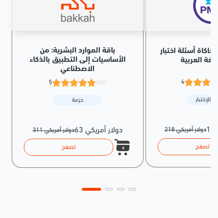
باقة الموارد البشرية: من
حاكاة أسئلة اختبار PMP® الإصدار
الأساسيات إلى التطبيق بالذكاء
للغة العربية
الاصطناعي
4
5
(65)
ة للإختبار
حزمة
218 دولار أمريكي
63 دولار أمريكي
311 دولار أمريكي
تصفح
تصفح