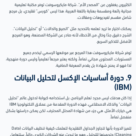
الكثيرون يغفلون عن "المصدر الأم". شركة مايكروسوفت توفر مكتبة تعليمية
مجانية رائعة ومقسمة بعناية باللغة العربية. هذا ليس "كورس" تقليدي، بل مرجع
شامل مقسم لفيديوهات ومقالات.
يمكنك اختيار ما تريد تعلمه بالتحديد مثل "الصيغ والدالات" أو "تحليل البيانات".
الشرح دقيق جدًا وخالٍ من الأخطاء لأنه صادر عن الشركة المصنعة، وهو المرجع
الأفضل للتذكير السريع.
توفر شركة مايكروسوفت هذا المرجع عبر موقعها الرسمي ليخدم جميع
المستويات. المحتوى مجاني تماماً، ولكنه يعتبر مرجعاً تعليمياً وليس دورة منهجية،
لذا فهو لا يمنح شهادة بل يقدم المعرفة الصافية.
9. دورة أساسيات الإكسل لتحليل البيانات
(IBM)
إذا كان هدفك ليس مجرد تعلم البرنامج، بل استخدامه كبوابة لدخول عالم "تحليل
البيانات" والذكاء الاصطناعي، فهذه الدورة المقدمة من عملاق التكنولوجيا IBM
هي خيارك الأمثل. هي جزء من شهادة المحلل المحترف، لكن يمكن دراستها بشكل
منفصل تماماً.
تتميز الدورة بأنها تتجاوز الجداول التقليدية لتعلمك كيفية تنظيف البيانات (Data
Cleaning) وتجهيزها للتحليل، وهو ما تبحث عنه الشركات الكبرى حالياً. ستتعامل