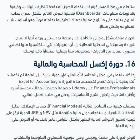
ستتعلم في هذا المسار كيفية استخدام الصيغ المعقدة لتنظيف البيانات، وكيفية
بناء لوحات معلومات (Dashboards) تفاعلية تعرض النتائج بشكل بصري جذاب.
المنهج يعتمد على مشاريع عملية تجعلك تطبق ما تعلمته فوراً، وهو أسلوب يثبت
المعلومة بشكل ممتاز.
الدورة متاحة بشكل مجاني بالكامل على منصة يوداسيتي. ورغم أنها لا تمنح
شهادة رسمية في نسختها المجانية، إلا أن المهارات التي ستكتسبها منها تضاهي
محتوى العديد من الدورات المدفوعة، مما يجعلها استثماراً ذكياً لوقتك.
16. دورة إكسل للمحاسبة والمالية
إذا كنت تعمل في مجال المحاسبة أو المال، فإن دورات الإكسل العامة لن تكفيك؛
أنت بحاجة لأدوات تخدم تخصصك. هذه الدورة Excel for Accounting &
Finance Professionals على Udemy مصممة خصيصاً لتجعلك محاسباً أسرع
وأكثر دقة، حيث يتجاوز الشرح الأساسيات ليدخل في صلب العمل المالي.
ستتعلم كيفية بناء النماذج المالية (Financial Models)، حساب الإهلاك، تحليل
التدفقات النقدية، واستخدام دوال مالية متقدمة مثل NPV و IRR. الدورة تركز على
كيفية تنسيق القوائم المالية لتظهر بشكل احترافي جاهز للطباعة أو العرض على
الإدارة العليا.
تتوفر الدورة على منصة يوديمي وهي موجهة للمستوى المتوسط والمتقدم.