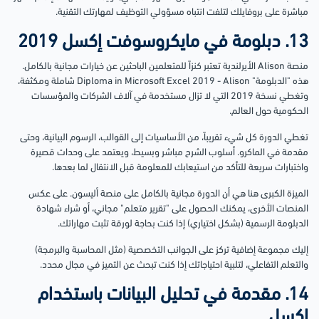
مباشرة على بروفايلك لتلفت انتباه مسؤولي التوظيف لمهارتك التقنية.
13. دبلومة في مايكروسوفت إكسل 2019
منصة Alison الأيرلندية تعتبر كنزاً للمتعلمين الباحثين عن خيارات مجانية بالكامل.
هذه "الدبلومة" Diploma in Microsoft Excel 2019 - Alison شاملة ومكثفة،
وتغطي نسخة 2019 التي لا تزال مستخدمة في آلاف الشركات والمؤسسات
الحكومية حول العالم.
تغطي الدورة كل شيء تقريباً، من الأساسيات إلى القوالب، الرسوم البيانية، وحتى
مقدمة في الماكرو. أسلوب الشرح مباشر وبسيط، ويعتمد على وحدات قصيرة
واختبارات سريعة للتأكد من استيعابك للمعلومة قبل الانتقال لما بعدها.
الميزة الكبرى هنا هي أن الدورة مجانية بالكامل على منصة أليسون. على عكس
المنصات الأخرى، يمكنك الحصول على "تقرير متعلم" مجاني، أو شراء شهادة
الدبلومة الرسمية (بشكل اختياري) إذا كنت بحاجة لورقة تثبت مهاراتك.
إليك مجموعة إضافية تركز على الجوانب التخصصية (مثل المحاسبة والبرمجة)
والتعلم التفاعلي، لتلبية احتياجاتك إذا كنت تبحث عن التميز في مجال محدد.
14. مقدمة في تحليل البيانات باستخدام
إكسل