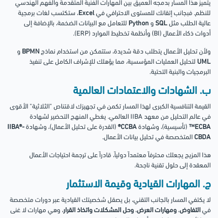
يتميز هذا المسار بدمجه العميق بين المهارات الفنية المتقدمة والفهم الهندسي
للنظم. فبجانب إتقانك للمستوى الاحترافي في
Excel
، ستكتسب لغات برمجية
عالية الطلب مثل
SQL
و
Python
للتعامل مع البيانات الضخمة، بالإضافة إلى
أدوات ذكاء الأعمال (BI) وأنظمة تخطيط الموارد (ERP).
ولأن تحليل الأعمال يتطلب دقة شديدة، ستتمكن من استخدام نماذج
BPMN
و
UML
لتحليل العمليات المؤسسية، مما يؤهلك للإشراف الكامل على تنفيذ
البرمجيات والبنية التحتية.
ب. الشهادات والاعتمادات العالمية
القيمة التنافسية الكبرى لهذا المسار تكمن في تجهيزك لاقتناص "الثلاثية" الأقوى
في عالم التحليل من معهد IIBA العالمي. يغطي المنهج التحضير لشهادة
ECBA™
(تأسيسية)، وشهادة
CCBA®
(القدرة على تحليل الأعمال)، وشهادة
IIBA®-
CBDA
المتخصصة في تحليل بيانات الأعمال.
هذا المزيج يجعلك محترفاً معتمداً دولياً، قادراً على ترجمة احتياجات الأعمال
المعقدة إلى حلول تقنية ناجحة.
ج. المهارات القيادية وقيمة الاستثمار
لا يكتفي المسار بالجانب التقني، بل يصقل شخصيتك القيادية عبر دورات متخصصة
في
التفاوض
،
ومهارات العرض
،
وحل المشكلات واتخاذ القرار
، وهي مهارات لا غنى