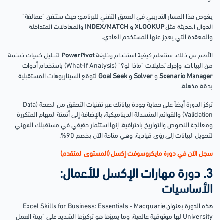
يغوص هذا المسار التدريبي في العمق التقني للبرنامج؛ حيث ستتقن "عمالقة"
الدوال الحديثة مثل
XLOOKUP
و
INDEX/MATCH
والمعادلات المتداخلة
والمعقدة التي يعجز عنها المستخدم العادي.
الأهم من ذلك، ستتعلم كيفية استخدام وظيفة
PowerPivot
لتحليل كميات ضخمة
من البيانات، وإجراء تحليلات "ماذا لو؟" (What-If Analysis) باستخدام أدوات
Scenario Manager
و
Solver
و
Goal Seek
لتوقع السيناريوهات المستقبلية
بدقة مذهلة.
تركز الدورة أيضاً على حماية جودة بياناتك عبر تقنيات التحقق من الصحة (Data
Validation) والقوائم المنسدلة الديناميكية، بالإضافة إلى أتمتة المهام المتكررة
ومعالجة النصوص والتواريخ باحترافية. إنها استثمار حقيقي في مستقبلك المهني
لتحويل البيانات إلى رؤى قيادية، وهي متاحة الآن بخصم 90%.
سجل الآن في دورة مايكروسوفت إكسل (المستوى المتقدم)
3. دورة مهارات الإكسل للأعمال:
الأساسيات
هذه الدورة بعنوان Excel Skills for Business: Essentials - Macquarie
University لها موثوقية عالمية، وما يميزها هو تركيزها الشديد على "بيئة العمل