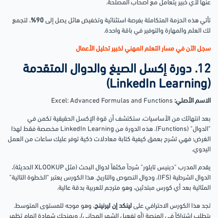
عنها لأي خبير يتعامل مع أصحاب المصلحة.
تأتي هذه الحزمة المتكاملة بفرصة استثنائية وتخفيض هائل يصل إلى
90%
، لتجمع
لك العلم والمهارة والتوفير في باقة واحدة.
سجل الآن في مسار التعلم المهني لخبير تحليل الأعمال
12. دورة إكسل الصيغ والدوال المتقدمة
(LinkedIn Learning)
الاسم الأصلي:
Excel: Advanced Formulas and Functions
بعد انتهائك من الأساسيات، ستكتشف أن قوة الإكسل الحقيقية تكمن في
"الدوال" (Functions). هذه الدورة من LinkedIn Learning مخصصة فقط لهذا
الغرض؛ فهي تشرح بعمق كيفية كتابة معادلات ذكية توفر عليك ساعات من العمل
اليدوي.
يقدم المدرب "دينيس تايلور" شرحاً مكثفاً لدوال البحث (مثل XLOOKUP الحديثة)،
الدوال الشرطية (IFS)، ودوال النصوص والتاريخ. هذا الكورس يعتبر "الخطوة التالية"
المثالية بعد أي كورس مبتدئين، وهو مترجم للعربية بدقة عالية.
تجد هذا الكورس الاحترافي على
لينكد إن ليرنينج
، وهو موجه للمستوى المتوسط.
يتطلب اشتراكاً في المنصة (أو تفعيل الشهر المجاني)، ويمنحك شهادة إتمام تظهر