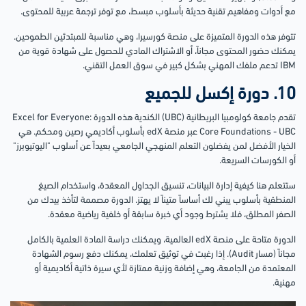
مع أدوات ومفاهيم تقنية حديثة بأسلوب مبسط، مع توفر ترجمة عربية للمحتوى.
تتوفر هذه الدورة المتميزة على منصة كورسيرا، وهي مناسبة للمبتدئين الطموحين.
يمكنك حضور المحتوى مجاناً، أو الاشتراك المادي للحصول على شهادة قوية من
IBM تدعم ملفك المهني بشكل كبير في سوق العمل التقني.
10. دورة إكسل للجميع
تقدم جامعة كولومبيا البريطانية (UBC) الكندية هذه الدورة Excel for Everyone:
Core Foundations - UBC عبر منصة edX بأسلوب أكاديمي رصين ومحكم. هي
الخيار الأفضل لمن يفضلون التعلم المنهجي الجامعي بعيداً عن أسلوب "اليوتيوبرز"
أو الكورسات السريعة.
ستتعلم هنا كيفية إدارة البيانات، تنسيق الجداول المعقدة، واستخدام الصيغ
المنطقية بأسلوب يبني لك أساساً متيناً لا يهتز. الدورة مصممة لتأخذ بيدك من
الصفر المطلق، فلا يشترط وجود أي خبرة سابقة أو خلفية رياضية معقدة.
الدورة متاحة على منصة edX العالمية، ويمكنك دراسة المادة العلمية بالكامل
مجاناً (مسار Audit). إذا رغبت في توثيق تعلمك، يمكنك دفع رسوم الشهادة
المعتمدة من الجامعة، وهي إضافة وزنية ممتازة لأي سيرة ذاتية أكاديمية أو
مهنية.