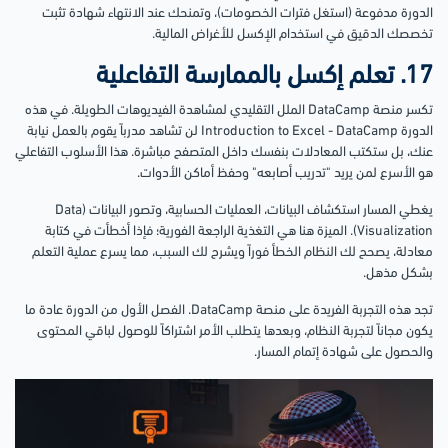
الدورة مدفوعة (استغل فترات الخصومات)، وتمنحك عند الانتهاء شهادة تثبت
تخصصك الدقيق في استخدام الإكسل للأغراض المالية.
17. تعلم إكسل بالممارسة التفاعلية
تكسر منصة DataCamp الملل التقليدي لمشاهدة الفيديوهات الطويلة. في هذه
الدورة Introduction to Excel - DataCamp لن تشاهد مدرباً يقوم بالعمل نيابة
عنك، بل ستكتب المعادلات بنفسك داخل المتصفح مباشرة. هذا الأسلوب التفاعلي
هو الأسرع لمن يريد "تدريب أصابعه" وحفظ أماكن الأدوات.
يغطي المسار استكشاف البيانات، العمليات الحسابية، وتصور البيانات (Data
Visualization). الميزة هنا هي التغذية الراجعة الفورية؛ فإذا أخطأت في كتابة
معادلة، يصحح لك النظام الخطأ فوراً ويشرح لك السبب، مما يسرع عملية التعلم
بشكل مذهل.
تجد هذه التجربة الفريدة على منصة DataCamp. الفصل الأول من الدورة عادة ما
يكون مجاناً لتجربة النظام، وبعدها يتطلب الأمر اشتراكاً للوصول لباقي المحتوى
والحصول على شهادة إتمام المسار.