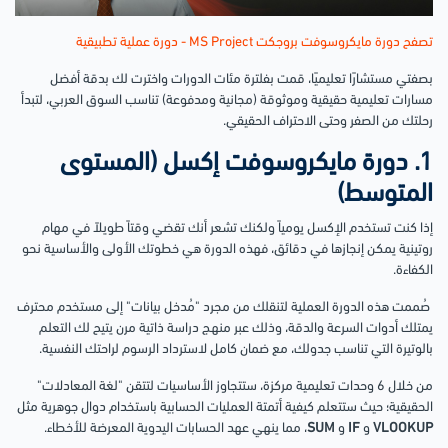
تصفح دورة مايكروسوفت بروجكت MS Project - دورة عملية تطبيقية
بصفتي مستشارًا تعليميًا، قمت بفلترة مئات الدورات واخترت لك بدقة أفضل
مسارات تعليمية حقيقية وموثوقة (مجانية ومدفوعة) تناسب السوق العربي، لتبدأ
رحلتك من الصفر وحتى الاحتراف الحقيقي.
1. دورة مايكروسوفت إكسل (المستوى
المتوسط)
إذا كنت تستخدم الإكسل يومياً ولكنك تشعر أنك تقضي وقتاً طويلاً في مهام
روتينية يمكن إنجازها في دقائق، فهذه الدورة هي خطوتك الأولى والأساسية نحو
الكفاءة.
صُممت هذه الدورة العملية لتنقلك من مجرد "مُدخل بيانات" إلى مستخدم محترف
يمتلك أدوات السرعة والدقة، وذلك عبر منهج دراسة ذاتية مرن يتيح لك التعلم
بالوتيرة التي تناسب جدولك، مع ضمان كامل لاسترداد الرسوم لراحتك النفسية.
من خلال 6 وحدات تعليمية مركزة، ستتجاوز الأساسيات لتتقن "لغة المعادلات"
الحقيقية؛ حيث ستتعلم كيفية أتمتة العمليات الحسابية باستخدام دوال جوهرية مثل
VLOOKUP
و
IF
و
SUM
، مما ينهي عهد الحسابات اليدوية المعرضة للأخطاء.