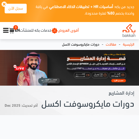
جديد من بكه:
أساسيات HR + تطبيقات الذكاء الاصطناعي
في باقة
سجل الآن
واحدة بخصم
80%
لفترة محدودة.
0
أقوى العروض
خدمات بكه للمنشآت
EN
-
-
الرئيسية
مقالات
دورات مايكروسوفت اكسل
إدارة المشاريع
دورات مايكروسوفت اكسل
آخر تحديث: Dec 2025