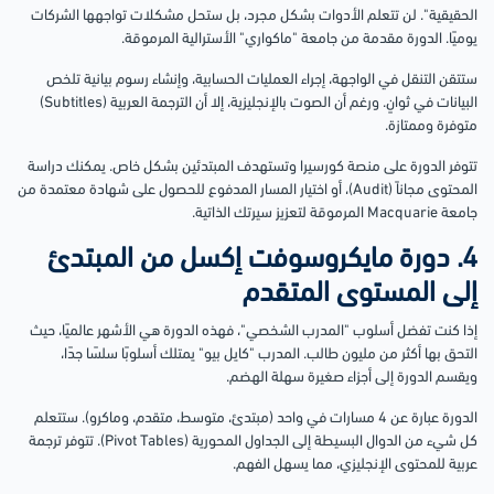
الحقيقية". لن تتعلم الأدوات بشكل مجرد، بل ستحل مشكلات تواجهها الشركات
يوميًا. الدورة مقدمة من جامعة "ماكواري" الأسترالية المرموقة.
ستتقن التنقل في الواجهة، إجراء العمليات الحسابية، وإنشاء رسوم بيانية تلخص
البيانات في ثوانٍ. ورغم أن الصوت بالإنجليزية، إلا أن الترجمة العربية (Subtitles)
متوفرة وممتازة.
تتوفر الدورة على منصة كورسيرا وتستهدف المبتدئين بشكل خاص. يمكنك دراسة
المحتوى مجاناً (Audit)، أو اختيار المسار المدفوع للحصول على شهادة معتمدة من
جامعة Macquarie المرموقة لتعزيز سيرتك الذاتية.
4. دورة مايكروسوفت إكسل من المبتدئ
إلى المستوى المتقدم
إذا كنت تفضل أسلوب "المدرب الشخصي"، فهذه الدورة هي الأشهر عالميًا، حيث
التحق بها أكثر من مليون طالب. المدرب "كايل بيو" يمتلك أسلوبًا سلسًا جدًا،
ويقسم الدورة إلى أجزاء صغيرة سهلة الهضم.
الدورة عبارة عن 4 مسارات في واحد (مبتدئ، متوسط، متقدم، وماكرو). ستتعلم
كل شيء من الدوال البسيطة إلى الجداول المحورية (Pivot Tables). تتوفر ترجمة
عربية للمحتوى الإنجليزي، مما يسهل الفهم.