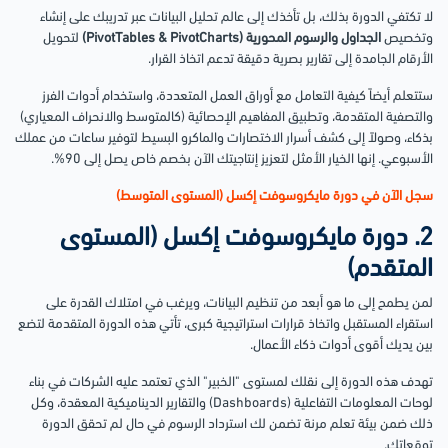
لا تكتفي الدورة بذلك، بل تأخذك إلى عالم تحليل البيانات عبر تدريبك على إنشاء
وتخصيص
الجداول والرسوم المحورية (PivotTables & PivotCharts)
لتحويل
الأرقام الجامدة إلى تقارير بصرية دقيقة تدعم اتخاذ القرار.
ستتعلم أيضاً كيفية التعامل مع أوراق العمل المتعددة، واستخدام أدوات الفرز
والتصفية المتقدمة، وتطبيق المفاهيم الإحصائية (كالمتوسط والانحراف المعياري)
بذكاء، وصولاً إلى كشف أسرار الاختصارات والماكرو البسيط لتوفير ساعات من عملك
الأسبوعي. إنها الخيار الأمثل لتعزيز إنتاجيتك الآن بخصم خاص يصل إلى 90%.
سجل الآن في دورة مايكروسوفت إكسل (المستوى المتوسط)
2. دورة مايكروسوفت إكسل (المستوى
المتقدم)
لمن يطمح إلى ما هو أبعد من تنظيم البيانات، ويرغب في امتلاك القدرة على
استقراء المستقبل واتخاذ قرارات استراتيجية كبرى، تأتي هذه الدورة المتقدمة لتضع
بين يديك أقوى أدوات ذكاء الأعمال.
تهدف هذه الدورة إلى نقلك لمستوى "الخبير" الذي تعتمد عليه الشركات في بناء
لوحات المعلومات التفاعلية (Dashboards) والتقارير الديناميكية المعقدة، وكل
ذلك ضمن بيئة تعلم مرنة تضمن لك استرداد الرسوم في حال لم تحقق الدورة
توقعاتك.