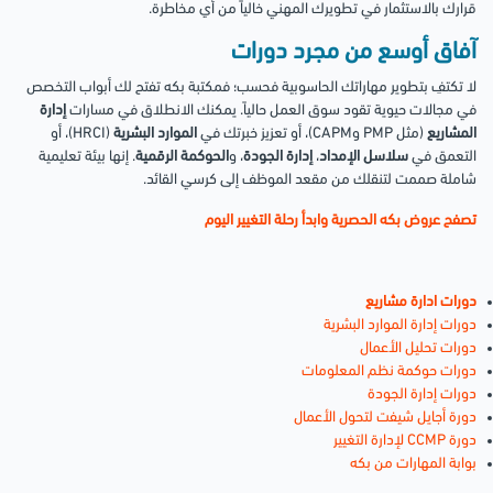
قرارك بالاستثمار في تطويرك المهني خالياً من أي مخاطرة.
آفاق أوسع من مجرد دورات
لا تكتفِ بتطوير مهاراتك الحاسوبية فحسب؛ فمكتبة بكه تفتح لك أبواب التخصص
في مجالات حيوية تقود سوق العمل حالياً. يمكنك الانطلاق في مسارات
إدارة
المشاريع
(مثل PMP وCAPM)، أو تعزيز خبرتك في
الموارد البشرية
(HRCI)، أو
التعمق في
سلاسل الإمداد
،
إدارة الجودة
، و
الحوكمة الرقمية
. إنها بيئة تعليمية
شاملة صممت لتنقلك من مقعد الموظف إلى كرسي القائد.
تصفح عروض بكه الحصرية وابدأ رحلة التغيير اليوم
دورات ادارة مشاريع
دورات إدارة الموارد البشرية
دورات تحليل الأعمال
دورات حوكمة نظم المعلومات
دورات إدارة الجودة
دورة أجايل شيفت لتحول الأعمال
دورة CCMP لإدارة التغيير
بوابة المهارات من بكه