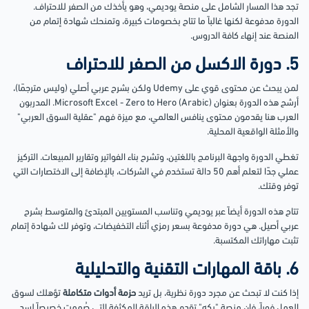
تجد هذا المسار الشامل على منصة يوديمي، وهو يأخذك من الصفر للاحتراف.
الدورة مدفوعة لكنها غالباً ما تتاح بخصومات كبيرة، وتمنحك شهادة إتمام من
المنصة عند إنهاء كافة الدروس.
5. دورة الاكسل من الصفر للاحتراف
لمن يبحث عن محتوى قوي على Udemy ولكن بشرح عربي أصلي (وليس مترجمًا)،
أرشح هذه الدورة بعنوان Microsoft Excel - Zero to Hero (Arabic). المدربون
العرب هنا يقدمون محتوى ينافس العالمي، مع ميزة فهم "عقلية السوق العربي"
والأمثلة الواقعية المحلية.
تغطي الدورة واجهة البرنامج باللغتين، وتشرح بناء الفواتير وتقارير المبيعات. التركيز
عملي جدًا لتعلم أهم 50 دالة تستخدم في الشركات، بالإضافة إلى الاختصارات التي
توفر وقتك.
تتاح هذه الدورة أيضاً عبر يوديمي وتناسب المستويين المبتدئ والمتوسط بشرح
عربي أصيل. هي دورة مدفوعة بسعر رمزي أثناء التخفيضات، وتوفر لك شهادة إتمام
تثبت مهاراتك المكتسبة.
6. باقة المهارات التقنية والتحليلية
إذا كنت لا تبحث عن مجرد دورة نظرية، بل تريد
حزمة أدوات متكاملة
تؤهلك لسوق
العمل فوراً، فإن منصة "بكه" تقدم هذه الباقة المكثفة التي صُممت خصيصاً لسد