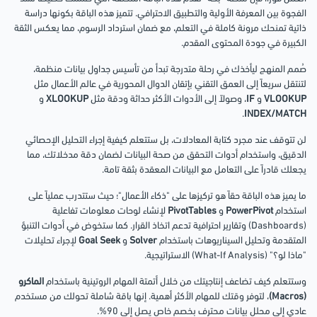
الفجوة بين المعرفة الأولية والتطبيق الاحترافي. تتميز هذه الباقة بكونها دراسة
ذاتية تمنحك مرونة كاملة في التعلم، مع ضمان استرداد الرسوم، مما يعكس الثقة
الكبيرة في جودة المحتوى المقدم.
صُمم المنهج ليأخذك في رحلة متدرجة تبدأ من تأسيس جداول بيانات منظمة،
لتنتقل سريعاً إلى العمق التقني بإتقان الدوال المحورية في عالم الأعمال مثل
VLOOKUP
و
IF
، وصولاً إلى الأدوات الأكثر حداثة ودقة مثل
XLOOKUP
و
.
INDEX/MATCH
لن تتوقف عند مجرد كتابة المعادلات، بل ستتعلم كيفية إجراء التحليل الإحصائي
الدقيق، واستخدام أدوات التحقق من صحة البيانات لضمان دقة مدخلاتك، مما
يجعلك قادراً على التعامل مع البيانات المعقدة بثقة تامة.
ما يميز هذه الباقة حقاً هو تركيزها على "ذكاء الأعمال"؛ حيث ستتدرب عملياً على
استخدام
PowerPivot
و
PivotTables
لإنشاء لوحات معلومات تفاعلية
(Dashboards) وتقارير احترافية تدعم اتخاذ القرار. كما ستخوض في أدوات التنبؤ
المتقدمة وتحليل السيناريوهات باستخدام
Solver
و
Goal Seek
لإجراء تحليلات
"ماذا لو؟" (What-If Analysis) الاستراتيجية.
وستتعلم كيف تضاعف إنتاجيتك من خلال أتمتة المهام الروتينية باستخدام
الماكرو
(Macros)
، لتوفر وقتك للمهام الأكثر أهمية. إنها باقة شاملة تحولك من مستخدم
عادي إلى محلل بيانات محترف بخصم خاص يصل إلى 90%.