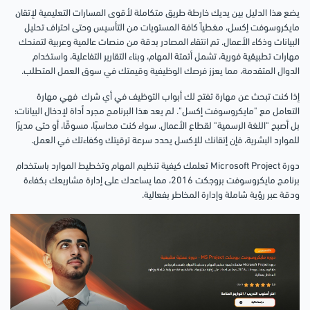
يضع هذا الدليل بين يديك خارطة طريق متكاملة لأقوى المسارات التعليمية لإتقان
مايكروسوفت إكسل، مغطياً كافة المستويات من التأسيس وحتى احتراف تحليل
البيانات وذكاء الأعمال. تم انتقاء المصادر بدقة من منصات عالمية وعربية لتمنحك
مهارات تطبيقية فورية، تشمل أتمتة المهام، وبناء التقارير التفاعلية، واستخدام
الدوال المتقدمة، مما يعزز فرصك الوظيفية وقيمتك في سوق العمل المتطلب.
إذا كنت تبحث عن مهارة تفتح لك أبواب التوظيف في أي شرك فهي مهارة
التعامل مع "مايكروسوفت إكسل". لم يعد هذا البرنامج مجرد أداة لإدخال البيانات؛
بل أصبح "اللغة الرسمية" لقطاع الأعمال. سواء كنت محاسبًا، مسوقًا، أو حتى مديرًا
للموارد البشرية، فإن إتقانك للإكسل يحدد سرعة ترقيتك وكفاءتك في العمل.
دورة Microsoft Project تعلمك كيفية تنظيم المهام وتخطيط الموارد باستخدام
برنامج مايكروسوفت بروجكت 2016، مما يساعدك على إدارة مشاريعك بكفاءة
ودقة عبر رؤية شاملة وإدارة المخاطر بفعالية.