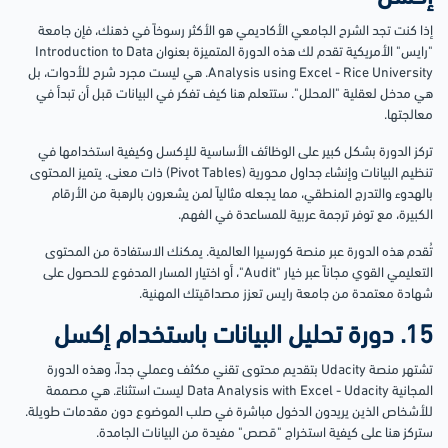
إذا كنت تجد الشرح الجامعي الأكاديمي هو الأكثر رسوخاً في ذهنك، فإن جامعة
"رايس" الأمريكية تقدم لك هذه الدورة المتميزة بعنوان Introduction to Data
Analysis using Excel - Rice University. هي ليست مجرد شرح للأدوات، بل
هي مدخل لعقلية "المحلل". ستتعلم هنا كيف تفكر في البيانات قبل أن تبدأ في
معالجتها.
تركز الدورة بشكل كبير على الوظائف الأساسية للإكسل وكيفية استخدامها في
تنظيم البيانات وإنشاء جداول محورية (Pivot Tables) ذات معنى. يتميز المحتوى
بالهدوء والتدرج المنطقي، مما يجعله مثالياً لمن يشعرون بالرهبة من الأرقام
الكبيرة، مع توفر ترجمة عربية للمساعدة في الفهم.
تُقدم هذه الدورة عبر منصة كورسيرا العالمية. يمكنك الاستفادة من المحتوى
التعليمي القوي مجاناً عبر خيار "Audit"، أو اختيار المسار المدفوع للحصول على
شهادة معتمدة من جامعة رايس تعزز مصداقيتك المهنية.
15. دورة تحليل البيانات باستخدام إكسل
تشتهر منصة Udacity بتقديم محتوى تقني مكثف وعملي جداً، وهذه الدورة
المجانية Data Analysis with Excel - Udacity ليست استثناءً. هي مصممة
للأشخاص الذين يريدون الدخول مباشرة في صلب الموضوع دون مقدمات طويلة.
ستركز هنا على كيفية استخراج "قصص" مفيدة من البيانات الجامدة.