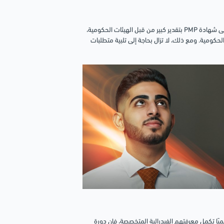
لا، إنهما ليسا متعادلين بشكل مباشر، ولكنهما مرتبطان. يحظى الحصول على شهادة PMP بتقدير كبير من قبل الهيئات الحكومية،
لحكومية. ومع ذلك، لا تزال بحاجة إلى تلبية متطلبات
يًا تكمل معرفتهم الفيدرالية المتخصصة، فإن دورة