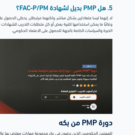
5. هل PMP بديل لشهادة FAC-P/PM؟
وغالبًا ما يمكن استخدامها لتلبية بعض أو كل متطلبات التدريب للشهادات ا
الخبرة والسياسات الخاصة بالجهة للحصول على الاعتماد الحكومي.
دورة PMP من بكه
للمهنيين الحكوميين الذين يرغبون في بناء مجموعة مهارات معترف بها عالم