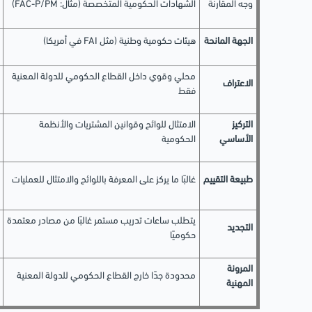
وجه المقارنة
الشهادات الحكومية المتخصصة (مثال: FAC-P/PM)
الجهة المانحة
هيئات حكومية وطنية (مثل FAI في أمريكا)
محلي وقوي داخل القطاع الحكومي للدولة المعنية
الاعتراف
فقط
التركيز
الامتثال للوائح وقوانين المشتريات والأنظمة
الأساسي
الحكومية
طبيعة التقييم
غالبًا ما يركز على المعرفة باللوائح والامتثال للعمليات
يتطلب ساعات تدريب مستمر غالبًا من مصادر معتمدة
التجديد
حكوميًا
المرونة
محدودة جدًا خارج القطاع الحكومي للدولة المعنية
المهنية