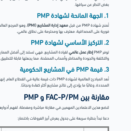
بغض النظر عن سياقها.
1. الجهة المانحة لشهادة PMP
تُمنح شهادة PMP من قبل
معهد إدارة المشاريع (PMI)
فورية على المصداقية، معترف بها ومحترمة على نطاق عالمي.
2. التركيز الأساسي لشهادة PMP
توفر PMP
إطار عمل عالمي
لقيادة المشاريع. فهي تستند إلى أفضل الممارسا
والتكلفة والجودة والمخاطر وأصحاب المصلحة، مما يجعلها قابلة للتطبي
3. قيمة PMP في المشاريع الحكومية
تُعد المبادئ العالمية لشهادة PMP ذات قيمة عالية في 
المحددة، وغالبًا ما يؤدي إلى نتائج مشاريع أكثر كفاءة ونجاحًا.
مقارنة بين FAC-P/PM و PMP
لنضع هذين الاعتمادين المهمين في مقارنة مباشرة ومفصلة، لفهم أدوارهما
دعنا نبدأ بنظرة سريعة على جدول يعرض أبرز الفروقات باختصار: