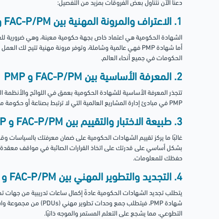
دعنا الآن نتناول بعض الفروقات بمزيد من التفصيل:
1. الاعتراف والمرونة المهنية بين FAC-P/PM و PMP
الشهادة الحكومية هي اعتماد خاص بجهة حكومية معينة، وهي ضرورية للعمل 
أما شهادة PMP فهي عالمية وشاملة، وتوفر مرونة مهنية تتيح لك ا
الحكومات في جميع أنحاء العالم.
2. المعرفة الأساسية بين FAC-P/PM و PMP
تتجذر المعرفة الأساسية للشهادة الحكومية بعمق في اللوائح والأنظمة الم
PMP في مبادئ إدارة المشاريع العالمية التي لا ترتبط بصناعة أو حكومة معينة، مما يجعلها قابلة للتطبيق في أي مكان.
3. طبيعة الاختبار والتقييم بين FAC-P/PM و PMP
بشكل أساسي على قدرتك على اتخاذ القرارات الصائبة في مواقف معقدة و
حفظك للمعلومات.
4. التجديد والتطوير المهني بين FAC-P/PM و PMP
يتطلب تجديد الشهادات الحكومية عادةً إكمال ساعات تدريبية من جهات تح
شهادة PMP، فيتطلب جمع وحدا
التطوعي، مما يشجع على التعلم المستمر والموجه ذاتيًا.