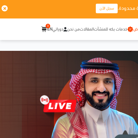
 محدودة.
سجل الآن
0
وض
خدمات بكه للمنشآت
المقالات
من نحن
دوراتي
EN