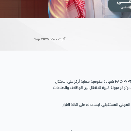
آخر تحديث: Sep 2025
الفرق بين FAC-P/PM وPMP من حيث الاعتراف والمرونة المهنية هو أن FAC-P/PM شهادة حكومية محلية تُركز على الامتثال
ميع القطاعات وتوفر مرونة كبيرة للانتقال بين الوظائف والصناعات
لمهني المستقبلي، ليساعدك على اتخاذ القرار