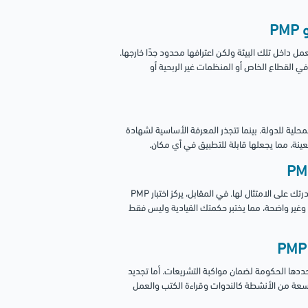
داخل تلك البيئة ولكن اعترافها محدود جدًا خارجها.
لعمل في القطاع الخاص أو المنظمات غير الربحية أو
حلية للدولة. بينما تتجذر المعرفة الأساسية لشهادة
غالبًا ما يركز تقييم الشهادات الحكومية على ضمان معرفتك بالسياسات وقدرتك على الامتثال لها. في المقابل، يركز اختبار PMP
غير واضحة، مما يختبر حكمتك القيادية وليس فقط
ددها الحكومة لضمان مواكبة التشريعات. أما تجديد
ت تطوير مهني (PDUs) من مجموعة واسعة من الأنشطة كالندوات وقراءة الكتب والعمل