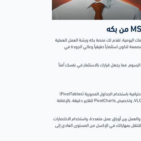
Excel وتوظيفه باحترافية في مهامك اليومية، تقدم لك منصة بكه ورشة العمل العملية
 بتخفيض 73%) تخدعك، فهذه الدورة مصممة لتكون استثماراً حقيقياً وعالي الجودة في
 الرسوم، مما يجعل قرارك بالاستثمار في نفسك آمناً
ستمكنك هذه الورشة من تحليل البيانات وأتمتة العمليات، وستتعلم إنشاء تقارير احترافية باستخدام الجداول المحورية (PivotTables)
والدوال الأساسية. ستصبح قادراً على استخدام دوال هامة مثل VLOOKUP, IF, SUM، وتخصيص PivotCharts لتقارير دقيقة، بالإضافة
والعمل بين أوراق عمل متعددة، واستخدام الاختصارات
ة لتنتقل بمهاراتك في الإكسل من المستوى العادي إلى