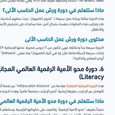
معقد. شاهدها 748 شخصاً ومنحوها تقييماً عالياً (4.6)، وهي بمثابة كورس كامل ومكثف في وقت قصير جداً.
ماذا ستتعلم في دورة ورش عمل الحاسب الألى؟
هذه الدورة بمثابة ورشة عمل سريعة لـ "تشريح الكمبيوتر"، حيث ستفهم أساسيات 
فك وتركيب هذه المكونات بنفسك بشكل آمن، مما يساعدك على تشخيص الأعطال 
والأطفال.
محتوى دورة ورش عمل الحاسب الألى
أنواع المعالج والذاكرة؟.
Literacy)
هذه
الدورة المجانية الممتازة
مقدمة من "Alliance
للتواصل عبر الإنترنت بطريقة إيجابية. أصبح الإنترنت مجتمعاً عالمياً، وهذه الدور
ماذا ستتعلم في دورة محو الأمية الرقمية العالمي
ستبدأ بتعريف "محو الأمية الرقمية" والتعرف على مكوناتها الرئيسية، وستتعلم