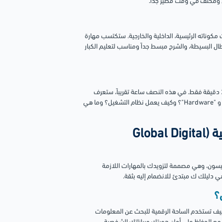
مكوناته الرئيسية، الداخلية والخارجية. ستكتسب مهارة
البسيطة، والشرح مبسط جداً ومناسب لتعليم الكبار
الدورة سريعة جداً ومكثفة، فهي تتكون من 7 دروس قصيرة، مدتها الإجمالية 29 دقيقة فقط. في هذه النصف ساعة تقريباً، ستعرف
إجابات سريعة لأسئلة هامة مثل: إيه هي أجزاء الكمبيوتر؟ وما معنى "Software" و "Hardware"؟ وكيف يعمل نظام التشغيل؟ وما هي
6. دورة محو الأمية الرقمية العالمي المجانية (Global Digital
mEducation " عبر منصة أليسون، وهي مصممة لتزويدك بالمهارات اللازمة
ة هي دليلك ك مبتدئ للانضمام إليه بثقة.
؟
 كيف تستخدم الساحة الرقمية للبحث عن المعلومات