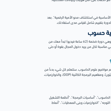
 مع الحفاظ على أمان هويتك وبياناتك الشخصية.
الأساسية في استكشاف محو الأمية الرقمية". بعد
م الدورة بتقييم شامل لقياس مدى استفادتك.
ننتقل إلى مستوى أكثر احترافية مع "دورة علوم الحاسوب" من أكاديمية حسوب، وهي دورة ضخمة (62 ساعة فيديو) تبدأ معك من
 مناسبة لكل من يريد دخول المجال بقوة أو حتى
م مواضيع علوم الحاسوب. ستتعلم كل شيء بدءاً من
مكونات الحاسوب والتفكير المنطقي، مروراً بأساسيات البرمجة (جافاسكريبت وبايثون)، ومفاهيم البرمجة الكائنية (OOP)، والخوارزميات،
الحاسوب"، "أساسيات البرمجة"، "أنظمة التشغيل
التوجه"، "الخوارزميات وبنى المعطيات"، "أنماط