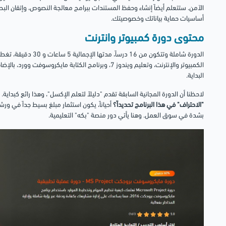
الآمن. ستتعلم أيضاً إنشاء وحفظ المستندات ببرامج معالجة النصوص، وإتقان البحث 
أساسيات حماية بياناتك وخصوصيتك.
محتوى دورة كمبيوتر وانترنت
الدورة شاملة وتتكون من 
الكمبيوتر والإنترنت، وتعليم ويندوز 7، وبرنامج الكتابة ماي
البداية.
لاحظنا أن الدورة المجانية السابقة تقدم "دليلاً لتعلم الإكسل"، وهذا رائع كبداية.
"الاحتراف" في هذا البرنامج تحديداً؟
أحياناً، يكون استثمار مبلغ بسيط جداً في و
بشدة في سوق العمل. وهنا يأتي دور منصة "بكه" التعليمية.