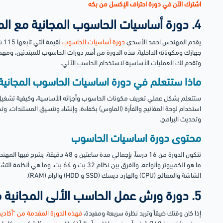
اشترك الآن في دورة احتراف الإكسل من بكه
4. دورة أساسيات الحاسوب المجانية مع المهندس أحمد الأسدي
يقدم المهندس احمد الأسدي
دورة أساسيات الحاسوب
جهازك ومكوناته الداخلية. هذه الدورة من أهم دورات الحاسوب للمبتدئين، ومه
وتقدم لك العمليات الأساسية لاستخدام الحاسب الآلي.
ماذا ستتعلم في دورة اساسيات الحاسوب المجانية
ستتعلم بشكل عملي تعريف مكونات الحاسوب وأجزائه الأساسية، وكيفية تشغيل
استخدام لوحة المفاتيح والفأرة (الماوس) بكفاءة، وإنشاء وتنسيق المستندات، و
وتحديث البرامج.
محتوى دورة اساسيات الحاسوب
تتكون الدورة من 16 درساً، بإجمالي مدة سا
ما هو الكمبيوتر وأنواعه، والفرق بين نظ
الشاشة والمعالج (CPU) والهارد ديسك (SSD و HDD) والرام (RAM).
5. دورة ورش عمل الحاسب الألى المجانية من أكاديمية التحرير
إذا كان وقتك ضيقاً وتريد نظرة سريعة ومفيدة،
فهذه الدورة المقدمة من "أكاديمي