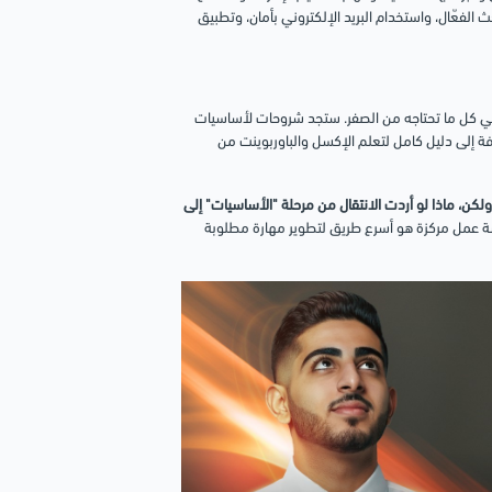
الفعّال، واستخدام البريد الإلكتروني بأمان، وتطبيق
16 درساً، مدتها الإجمالية 5 ساعات و 30 دقيقة، تغطي كل ما تحتاجه من الصفر. ستجد شروحات لأساسيات
كروسوفت وورد، بالإضافة إلى دليل كامل لتعلم الإكسل والباوربوينت من
ولكن، ماذا لو أردت الانتقال من مرحلة "الأساسيات" إلى
رشة عمل مركزة هو أسرع طريق لتطوير مهارة مطلوبة