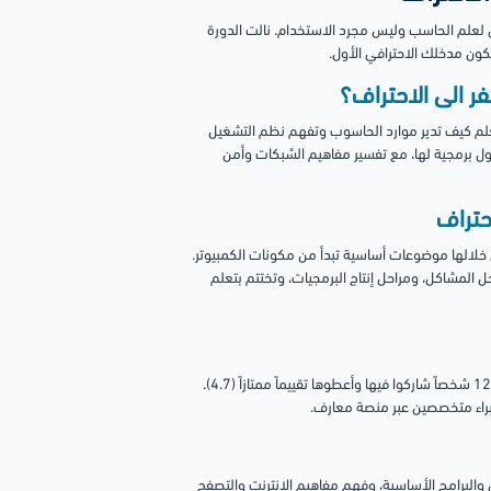
ق لعلم الحاسب وليس مجرد الاستخدام. نالت الدورة
ر الى الاحتراف؟
علم كيف تدير موارد الحاسوب وتفهم نظم التشغيل
ل برمجية لها، مع تفسير مفاهيم الشبكات وأمن
حتراف
ن 6 دروس، بإجمالي مدة ساعة و 52 دقيقة، تغطي خلالها موضوعات أساسية تبدأ من مكونات الكمبيوتر.
المشاكل، ومراحل إنتاج البرمجيات، وتختتم بتعلم
هذه الدورة المقدمة من "نولوجي" (Nology) تعتبر كنزاً للمبتدئين، ويكفي أن 1293 شخصاً شاركوا فيها وأعطوها تقييماً ممتازاً (4.7).
خبراء متخصصين عبر منصة معارف.
 والبرامج الأساسية، وفهم مفاهيم الإنترنت والتصفح