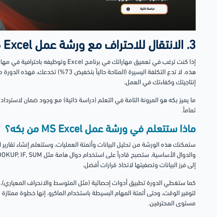
3. الانتقال للاحتراف مع ورشة عمل MS Excel من بكه
إذا كنت ترغب في تعميق مهاراتك في برنامج 
هذه. لا تدع التكلفة اليسيرة (المتاحة حالياً
إنتاجيتك وكفاءتك في العمل.
ما يميز بكه هو المرونة التامة في التعلم (دراسة ذاتية) مع وجود ضمان لاسترداد
تماماً.
ماذا ستتعلم في ورشة عمل MS Excel من بكه؟
إلى فرز البيانات وتصفيتها لاتخاذ قرارات أفضل.
كما ستغطي الدورة تطبيق أدوات إحصائية (مثل المتوسط والانحراف المعياري)، 
لتوفير الوقت، وحتى أتمتة المهام البسيطة باستخدام الماكرو. إنها خطوة ممتاز
مستوى المحترفين.