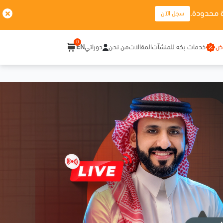
 محدودة.
سجل الآن
0
وض
خدمات بكه للمنشآت
المقالات
من نحن
دوراتي
EN