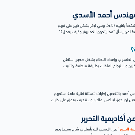
لقيمة التي تابعها 115 شخصاً بتقييم (4.5)، وهي تركز بشكل كبير على فهم
مة لمن يسأل "مما يتكون الكمبيوتر وكيف يعمل؟"
؟
 الحاسوب وإعداد النظام بشكل صحيح. ستتقن
تخزين واسترجاع الملفات بطريقة منظمة، وتثبيت
عتين و 48 دقيقة، يشرح فيها المهندس أحمد بالتفصيل إجابات لأسئلة تقنية هامة. ستفهم
ام 32 بت و 64 بت، وما هي أنظمة التشغيل (ويندوز، لينكس، ماك)، وستتعرف بعمق على كارت
ة التحرير"
هي الأنسب لك بأسلوب شرح بسيط وغير