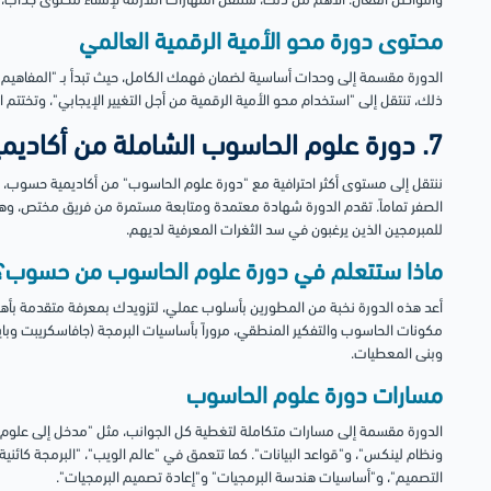
والتواصل الفعّال. الأهم من ذلك، ستتقن المهارات اللازمة لإنشاء محتوى جذاب،
محتوى دورة محو الأمية الرقمية العالمي
الدورة مقسمة إلى وحدات أساسية لضمان فهمك الكامل، حيث تبدأ بـ "المفاهيم 
ذلك، تنتقل إلى "استخدام محو الأمية الرقمية من أجل التغيير الإيجابي"، وتختت
7. دورة علوم الحاسوب الشاملة من أكاديمية حسوب
الصفر تماماً. تقدم الدورة شهادة معتمدة ومتابعة مستمرة من فريق مختص، وهي
للمبرمجين الذين يرغبون في سد الثغرات المعرفية لديهم.
ماذا ستتعلم في دورة علوم الحاسوب من حسوب؟
أعد هذه الدورة نخبة من المطورين بأسلوب عملي، لتزويدك بمعرفة متقدمة بأه
وبنى المعطيات.
مسارات دورة علوم الحاسوب
الدورة مقسمة إلى مسارات متكاملة لتغطية كل الجوانب، مثل "مدخل إلى علوم 
ونظام لينكس"، و"قواعد البيانات". كما تتعمق في "عالم الويب"، "البرمجة كائنية 
التصميم"، و"أساسيات هندسة البرمجيات" و"إعادة تصميم البرمجيات".