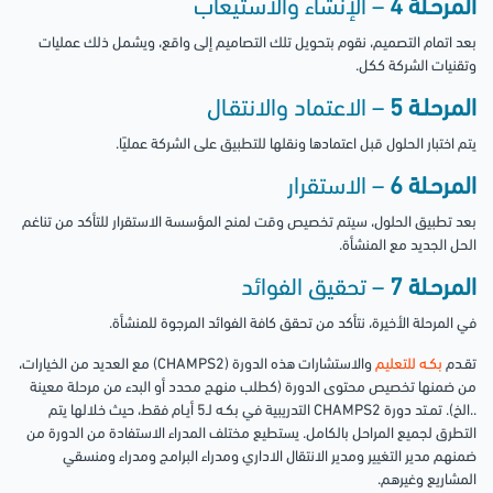
المرحـلة 4
– الإنشاء والاستيعاب
بعد اتمام التصميم، نقوم بتحويل تلك التصاميم إلى واقع، ويشمل ذلك عمليات
وتقنيات الشركة ككل.
المرحلـة 5
– الاعتماد والانتقـال
يتم اختبار الحلول قبل اعتمادها ونقلها للتطبيق على الشركة عمليًا.
المرحـلة 6
– الاستقرار
بعد تطبيق الحلول، سيتم تخصيص وقت لمنح المؤسسة الاستقرار للتأكد من تناغم
الحل الجديد مع المنشأة.
المرحـلة 7
– تحقيق الفوائد
في المرحلة الأخيرة، نتأكد من تحقق كافة الفوائد المرجوة للمنشأة.
تقـدم
بكـه للتعليم
والاستشارات هذه الدورة (CHAMPS2) مع العديد من الخيارات،
من ضمنها تخصيص محتوى الدورة (كطلب منهج محدد أو البدء من مرحلة معينة
..الخ). تمـتد دورة CHAMPS2 التدريبية في بكـه لـ5 أيـام فقط، حيث خلالها يتم
التطرق لجميع المراحل بالكامل. يستطيع مختلف المدراء الاستفادة من الدورة من
ضمنهم مدير التغيير ومدير الانتقال الاداري ومدراء البرامج ومدراء ومنسقي
المشاريع وغيرهم.