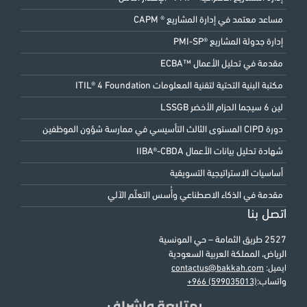
مساعد معتمد في إدارة المشاريع ® CAPM
إدارة جدولة المشاريع ®PMI-SP
مقدمة في تحليل الأعمال ™ECBA
مكتبة البنية التحتية لتقنية المعلومات ITIL® 4 Foundation
لين 6 سيجما الحزام الأخضر LSSGB
دورة CIPD المستوى الثالث التأسيسي في ممارسة شؤون الموظفين
شهادة تحليل بيانات الأعمال IIBA®-CBDA
أساسيات الاستراتيجية التسويقية
مقدمة في الذكاء الاصطناعي وأُسس التعلّم الآلي
اتصل بنا
2527 طريق الثمامة – حي المونسية
الرياض، المملكة العربية السعودية
ايميل:
contactus@bakkah.com
واتساب:
+966 (599035013)