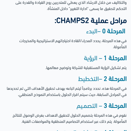
والتكاليف من خلال الارشاد الذي يعطي للمتدربين روح القيادة والقدرة على
التحكم لتحقيق ما يسمى "ادارة التغيير" داخل المنشأة.
مراحل عمليـة
CHAMPS2
:
المرحلـة 0
–البدء
في هذه المرحلة، يحدد المدراء/القادة احتياجاتهم الاستراتيجية والمخرجات
المأمولة.
المرحلـة 1
– الرؤية
يتم تشكيل الرؤية المستقبلية للشركة وتوضيح معالمها.
المرحـلة 2
–التخطيط
في المرحلة هذه، نحدد برنامجاً ليتم اتباعه بهدف تحقيق الأهداف التي تم تحديدها
في المراحل السابقة، حيث سيتم اقرار الحلول باستخدام النموذج المنطقي.
المرحـلة 3
– التصمـيم
نقوم في هذه المرحلة بتصميم الحلول لتحقيق الاهداف بغرض الوصول للنتائج
المأمولة. يتم ذلك عبر استخدام التصاميم المنطقية والمواصفات الفنية.