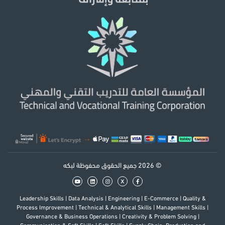
© 2026 جميع الحقوق محفوظة لبكه
x
Leadership Skills
|
Data Analysis
|
Engineering
|
E-Commerce
|
Quality &
Process Improvement
|
Technical & Analytical Skills
|
Management Skills
|
Governance & Business Operations
|
Creativity & Problem Solving
|