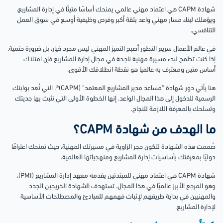
شهادة CAPM هي اعتماد مهني عالمي يمنحك أساسًا متينًا في إدارة المشاريع،
ويؤهلك لبناء مسار مهني واعد بثقة أكبر وفرص وظيفية أوسع في سوق العمل
التنافسي.
في عالم الأعمال سريع التطور أصبح التميز المهني ليس مجرد خيار، بل ضرورة حتمية.
إذا كنت تطمح لبدء مسيرة مهنية ناجحة في مجال إدارة المشاريع فإن امتلاك
أساس متين ومعترف به عالميا هو نقطة انطلاقك الأقوى.
هنا يأتي دور شهادة "مساعد مدير المشاريع المعتمد" (CAPM)®، التي تُعد بوابتك
الرسمية للدخول إلى هذا المجال الواعد. إنها الخطوة الأولى التي تثبت بها جديتك
وتسلحك بالمعرفة اللازمة للنجاح.
ما الهدف من شهادة CAPM؟
صُممت هذه الشهادة لتكون حجر الزاوية في مسيرتك المهنية، حيث تمنحك اعترافًا
دوليًا بمعرفتك بأساسيات إدارة المشاريع ومنهجياتها العالمية.
شهادة CAPM هي اعتماد مهني للمبتدئين يقدمه معهد إدارة المشاريع (PMI)،
وهو المرجع الأبرز عالميًا في هذا المجال. تستهدف الشهادة الخريجين الجدد
والمهنيين في بداية طريقهم لإثبات فهمهم للمبادئ والمصطلحات الأساسية
لإدارة المشاريع.