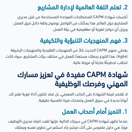
2. تعلم اللغة العالمية لإدارة المشاريع
تُكسبك شهادة CAPM المصطلحات الموحدة المستخدمة من قبل مديري
المشاريع حول العالم. هذا يمكّنك من التواصل بوضوح وثقة داخل فرق العمل،
ويزيل أي حواجز لغوية أو مفاهيمية في بيئة العمل.
3. فهم المنهجيات التنبؤية والتكيفية
يغطي منهج CAPM الحديث كلاً من المنهجيات التقليدية والمنهجيات الرشيقة
(Agile). هذا التنوع يجعلك مستعدًا للعمل في مختلف بيئات المشاريع، سواء كانت
تتطلب تخطيطًا صارمًا أو مرونة عالية.
شهادة CAPM مفيدة في تعزيز مسارك
المهني وفرصك الوظيفية
لا تقتصر قيمة الشهادة على الجانب المعرفي، بل تمتد لتكون أداة قوية تفتح لك
أبوابا جديدة في سوق العمل وتمنحك ميزة تنافسية حقيقية.
1. التميز أمام أصحاب العمل
عندما تظهر شهادة CAPM في سيرتك الذاتية، فإنها تلفت انتباه مديري التوظيف
فورًا. هي دليل ملموس على أنك مرشح جاد استثمر في تطوير نفسه ويمتلك