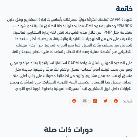
خاتمة
شهادة CAPM تمنحك اعترافًا دوليًا بمعرفتك بأساسيات إدارة المشاريع وفق دليل
PMBOK® ومعايير معهد PMI، مما يجعلها نقطة انطلاق مثالية نحو شهادات
متقدمة مثل PMP. من خلال هذه الشهادة، تتقن لغة إدارة المشاريع العالمية،
وتتعرف على كل من المنهجيات التقليدية والرشيقة، ما يجعلك أكثر استعدادًا
للتعامل مع مختلف بيئات العمل. كما تعزز الدورة التدريبية من “بكه” فهمك
التطبيقي عبر أنشطة عملية ومحاكاة للاختبار تساعدك على النجاح بسرعة وثقة.
على الصعيد المهني، تمثل شهادة CAPM استثمارًا استراتيجيًا بعائد مرتفع؛ فهي
ترفع من مصداقيتك أمام أصحاب العمل، وتفتح لك فرصًا وظيفية جديدة مثل
منسق أو مساعد مدير مشاريع، وتزيد من احتمالية حصولك على راتب أعلى منذ
البداية. بفضل هذا الاعتماد، تكتسب الثقة اللازمة للمشاركة في النقاشات وصنع
القرارات داخل فرق المشاريع، لتبدأ مسيرتك المهنية بخطوة قوية نحو النجاح.
شارك:
دورات ذات صلة