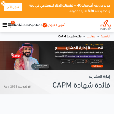
جديد من بكه:
أساسيات HR + تطبيقات الذكاء الاصطناعي
في باقة
سجل الآن
واحدة بخصم
80%
لفترة محدودة.
0
أقوى العروض
خدمات بكه للمنشآت
EN
-
-
الرئيسية
مقالات
فائدة شهادة CAPM
إدارة المشاريع
فائدة شهادة CAPM
آخر تحديث: Aug 2025