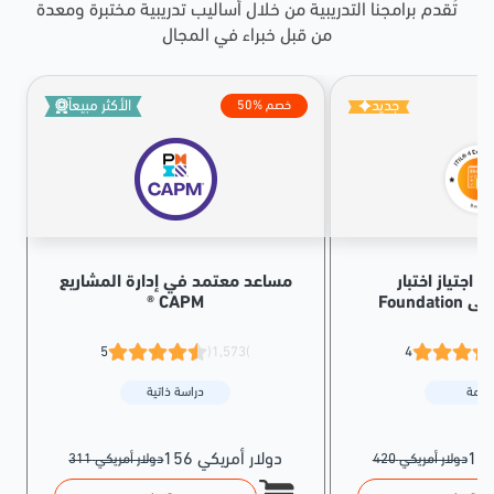
تُقدم برامجنا التدريبية من خلال أساليب تدريبية مختبرة ومعدة
من قبل خبراء في المجال
جديد
الأكثر مبيعاً
50% خصم
 اجتياز اختبار ITIL® 4
مساعد معتمد في إدارة المشاريع
الأولى
® CAPM
5
(1,573)
4
حزمة
دراسة ذاتية
156 دولار أمريكي
420 دولار أمريكي
311 دولار أمريكي