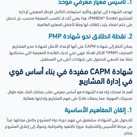
1. تأسيس معيار معرفي موحد
تهدف الشهادة إلى توثيق وتأكيد استيعابك الكامل للإطار المعرفي لإدارة
المشاريع (PMBOK® Guide). هذا يعني أنك لا تكتسب المعرفة فحسب، بل تحصل
على ختم اعتماد يثبت إتقانك لها وفقًا لأفضل المعايير العالمية.
2. نقطة انطلاق نحو شهادة PMP
يمكن النظر إلى شهادة CAPM على أنها الإعداد الأمثل لشهادة مدير المشاريع
المحترف (PMP)® الأكثر تقدمًا. فهي تبني لديك القاعدة المعرفية التي ستحتاجها
حتمًا عند السعي للحصول على شهادات أعلى في المستقبل.
شهادة CAPM مفيدة في بناء أساس قوي
في إدارة المشاريع
أهم ما تمنحك إياه هذه الشهادة هو أساس معرفي صلب يمكنك البناء عليه طوال
مسيرتك المهنية، مما يجعلك قادرًا على فهم المشاريع وإدارتها بفعالية.
1. إتقان المفاهيم الأساسية
للحصول على الشهادة، ستتعمق في فهم دورة حياة المشروع بكامل مراحلها. تبدأ
من مرحلة التأسيس والتخطيط، مرورًا بالتنفيذ والمراقبة، وصولًا إلى إغلاق المشروع
بنجاح.