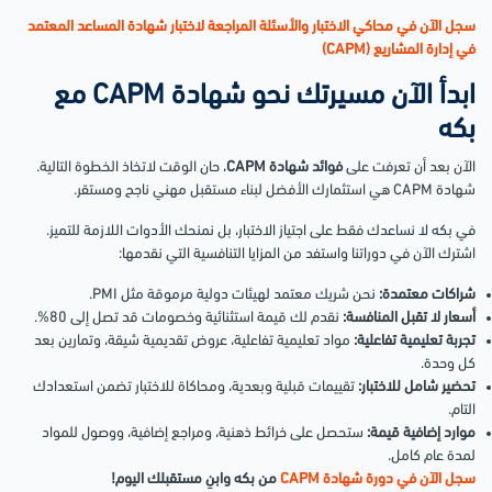
سجل الآن في محاكي الاختبار والأسئلة المراجعة لاختبار شهادة المساعد المعتمد
في إدارة المشاريع (CAPM)
ابدأ الآن مسيرتك نحو شهادة CAPM مع
بكه
الآن بعد أن تعرفت على
فوائد شهادة CAPM
، حان الوقت لاتخاذ الخطوة التالية.
شهادة CAPM هي استثمارك الأفضل لبناء مستقبل مهني ناجح ومستقر.
في بكه لا نساعدك فقط على اجتياز الاختبار، بل نمنحك الأدوات اللازمة للتميز.
اشترك الآن في دوراتنا واستفد من المزايا التنافسية التي نقدمها:
شراكات معتمدة:
نحن شريك معتمد لهيئات دولية مرموقة مثل PMI.
أسعار لا تقبل المنافسة:
نقدم لك قيمة استثنائية وخصومات قد تصل إلى 80%.
تجربة تعليمية تفاعلية:
مواد تعليمية تفاعلية، عروض تقديمية شيقة، وتمارين بعد
كل وحدة.
تحضير شامل للاختبار:
تقييمات قبلية وبعدية، ومحاكاة للاختبار تضمن استعدادك
التام.
موارد إضافية قيمة:
ستحصل على خرائط ذهنية، ومراجع إضافية، ووصول للمواد
لمدة عام كامل.
سجل الآن في دورة شهادة CAPM
من بكه وابنِ مستقبلك اليوم!