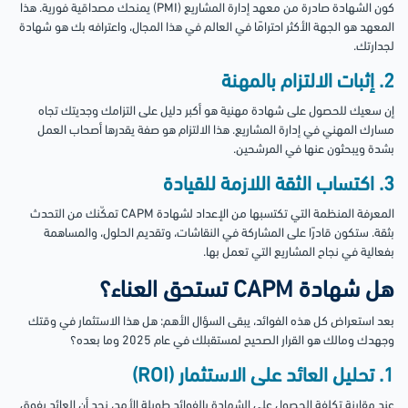
كون الشهادة صادرة من معهد إدارة المشاريع (PMI) يمنحك مصداقية فورية. هذا
المعهد هو الجهة الأكثر احترامًا في العالم في هذا المجال، واعترافه بك هو شهادة
لجدارتك.
2. إثبات الالتزام بالمهنة
إن سعيك للحصول على شهادة مهنية هو أكبر دليل على التزامك وجديتك تجاه
مسارك المهني في إدارة المشاريع. هذا الالتزام هو صفة يقدرها أصحاب العمل
بشدة ويبحثون عنها في المرشحين.
3. اكتساب الثقة اللازمة للقيادة
المعرفة المنظمة التي تكتسبها من الإعداد لشهادة CAPM تمكّنك من التحدث
بثقة. ستكون قادرًا على المشاركة في النقاشات، وتقديم الحلول، والمساهمة
بفعالية في نجاح المشاريع التي تعمل بها.
هل شهادة CAPM تستحق العناء؟
بعد استعراض كل هذه الفوائد، يبقى السؤال الأهم: هل هذا الاستثمار في وقتك
وجهدك ومالك هو القرار الصحيح لمستقبلك في عام 2025 وما بعده؟
1. تحليل العائد على الاستثمار (ROI)
عند مقارنة تكلفة الحصول على الشهادة بالفوائد طويلة الأمد، نجد أن العائد يفوق