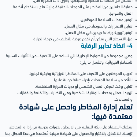
التخلص من المعدات الخطرة واستبدالها بأخرى ذات خطورة أقل.
حماية العاملين من المخاطر مثل الموجات الدقيقة والإشعاع باستخدام أنظمة
العزل والحواجز.
توفير معدات السلامة للموظفين.
تقليل الاهتزازات والضوضاء في مكان العمل.
توفير تهوية وإضاءة جيدين في مكان العمل.
عزل الأسطح التي يمكن أن تكون عرضة للتطرف في درجة الحرارة.
4- اتخاذ تدابير الرقابة
وهي مجموعة من الضوابط الإدارية التي تساعد على التخفيف من التأثيرات السلبية
للمخاطر الفيزيائية، وتشمل ما يلي:
تدريب الموظفين على التعرف على المخاطر الفيزيائية وكيفية تجنبها.
التأكد من سلامة المعدات بإجراء صيانة دورية عليها.
تقليل وقت تعرض العمال للشمس أو درجات الحرارة المنخفضة.
تزويد العمال بمعدات الوقاية الشخصية وهي النظارات والأقنعة والقفازات
والسماعات.
تعلم إدارة المخاطر واحصل على شهادة
معتمدة فيها:
يمكنك الاعتماد على بكه للتعليم في الالتحاق بدورات تدريبية في إدارة المخاطر،
تؤهلك للالتحاق بالاختبار والحصول على شهادة مهنية مُعتمدة في هذا المجال، بما