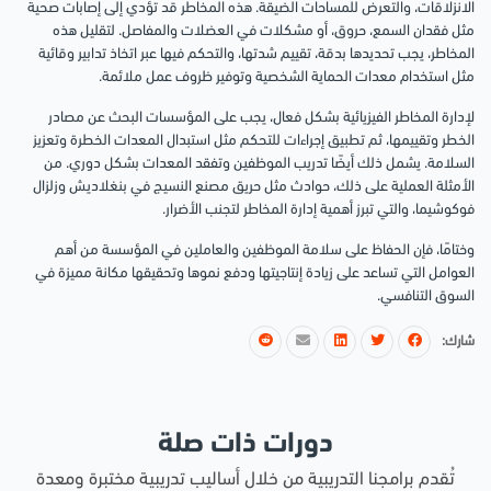
الانزلاقات، والتعرض للمساحات الضيقة. هذه المخاطر قد تؤدي إلى إصابات صحية
مثل فقدان السمع، حروق، أو مشكلات في العضلات والمفاصل. لتقليل هذه
المخاطر، يجب تحديدها بدقة، تقييم شدتها، والتحكم فيها عبر اتخاذ تدابير وقائية
مثل استخدام معدات الحماية الشخصية وتوفير ظروف عمل ملائمة.
لإدارة المخاطر الفيزيائية بشكل فعال، يجب على المؤسسات البحث عن مصادر
الخطر وتقييمها، ثم تطبيق إجراءات للتحكم مثل استبدال المعدات الخطرة وتعزيز
السلامة. يشمل ذلك أيضًا تدريب الموظفين وتفقد المعدات بشكل دوري. من
الأمثلة العملية على ذلك، حوادث مثل حريق مصنع النسيج في بنغلاديش وزلزال
فوكوشيما، والتي تبرز أهمية إدارة المخاطر لتجنب الأضرار.
وختامًا، فإن الحفاظ على سلامة الموظفين والعاملين في المؤسسة من أهم
العوامل التي تساعد على زيادة إنتاجيتها ودفع نموها وتحقيقها مكانة مميزة في
السوق التنافسي.
شارك:
دورات ذات صلة
تُقدم برامجنا التدريبية من خلال أساليب تدريبية مختبرة ومعدة