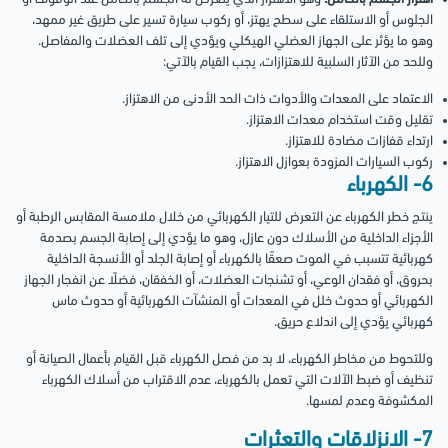
الجلوس أو الاستلقاء على سطح يهتز، أو ركوب سيارة تسير على طريق غير ممهد،
وهو ما يؤثر على الجهاز العضلي الهيكلي ويؤدي إلى تلف العضلات والمفاصل.
وللحد من الآثار السلبية للاهتزازات، يجب القيام بالآتي:
الاعتماد على المعدات والأدوات ذات الحد الأدنى من الاهتزاز.
تقليل وقت استخدام معدات الاهتزاز.
ارتداء قفازات مضادة للاهتزاز.
ركوب السيارات المزودة بعوازل الاهتزاز.
6- الكهرباء
ينتج خطر الكهرباء عن التعرض للتيار الكهربائي من خلال ملامسة المقابس الرطبة أو
الأجزاء الداخلية من الأسلاك دون عازل، وهو ما يؤدي إلى إصابة الجسم بصدمة
كهربائية تتسبب في الموت صعقًا بالكهرباء أو إصابة الجلد أو الأنسجة الداخلية
بحروق، أو فقدان الوعي، أو تشنجات العضلات، أو الخفقان، فضلًا عن انفجار الجهاز
الكهربائي أو حدوث خلل في المعدات أو المنشآت الكهربائية أو حدوث ماس
كهربائي يؤدي إلى اندلاع حريق.
وللتحوط من مخاطر الكهرباء، لا بد من فصل الكهرباء قبل القيام بأعمال الصيانة أو
تنظيف أو ضبط الآلات التي تعمل بالكهرباء، عدم الاقتراب من أسلاك الكهرباء
المكشوفة وعدم لمسها.
7- الانزلاقات والتعثرات