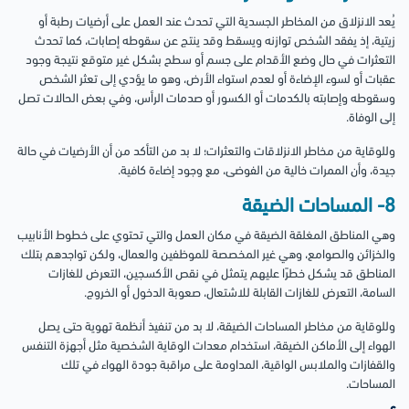
يُعد الانزلاق من المخاطر الجسدية التي تحدث عند العمل على أرضيات رطبة أو
زيتية، إذ يفقد الشخص توازنه ويسقط وقد ينتج عن سقوطه إصابات، كما تحدث
التعثرات في حال وضع الأقدام على جسم أو سطح بشكل غير متوقع نتيجة وجود
عقبات أو لسوء الإضاءة أو لعدم استواء الأرض، وهو ما يؤدي إلى تعثر الشخص
وسقوطه وإصابته بالكدمات أو الكسور أو صدمات الرأس، وفي بعض الحالات تصل
إلى الوفاة.
وللوقاية من مخاطر الانزلاقات والتعثرات؛ لا بد من التأكد من أن الأرضيات في حالة
جيدة، وأن الممرات خالية من الفوضى، مع وجود إضاءة كافية.
8- المساحات الضيقة
وهي المناطق المغلقة الضيقة في مكان العمل والتي تحتوي على خطوط الأنابيب
والخزائن والصوامع، وهي غير المخصصة للموظفين والعمال، ولكن تواجدهم بتلك
المناطق قد يشكل خطرًا عليهم يتمثل في نقص الأكسجين، التعرض للغازات
السامة، التعرض للغازات القابلة للاشتعال، صعوبة الدخول أو الخروج.
وللوقاية من مخاطر المساحات الضيقة، لا بد من تنفيذ أنظمة تهوية حتى يصل
الهواء إلى الأماكن الضيقة، استخدام معدات الوقاية الشخصية مثل أجهزة التنفس
والقفازات والملابس الواقية، المداومة على مراقبة جودة الهواء في تلك
المساحات.