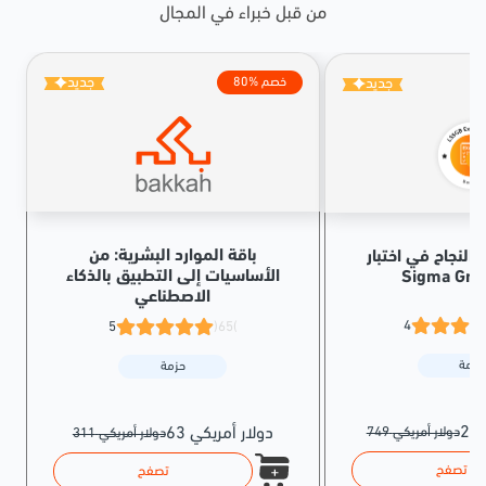
من قبل خبراء في المجال
جديد
جديد
80% خصم
باقة الموارد البشرية: من
النجاح في اختبار Lean Six
الأساسيات إلى التطبيق بالذكاء
الاصطناعي
4
5
(65)
حزمة
حزمة
749 دولار أمريكي
63 دولار أمريكي
311 دولار أمريكي
تصفح
تصفح