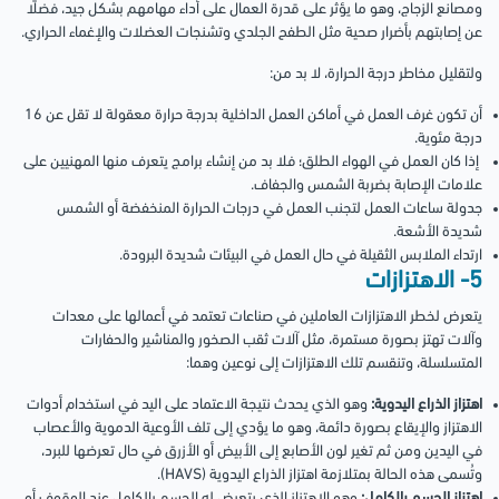
ومصانع الزجاج، وهو ما يؤثر على قدرة العمال على أداء مهامهم بشكل جيد، فضلًا
عن إصابتهم بأضرار صحية مثل الطفح الجلدي وتشنجات العضلات والإغماء الحراري.
ولتقليل مخاطر درجة الحرارة، لا بد من:
أن تكون غرف العمل في أماكن العمل الداخلية بدرجة حرارة معقولة لا تقل عن 16
درجة مئوية.
إذا كان العمل في الهواء الطلق؛ فلا بد من إنشاء برامج يتعرف منها المهنيين على
علامات الإصابة بضربة الشمس والجفاف.
جدولة ساعات العمل لتجنب العمل في درجات الحرارة المنخفضة أو الشمس
شديدة الأشعة.
ارتداء الملابس الثقيلة في حال العمل في البيئات شديدة البرودة.
5- الاهتزازات
يتعرض لخطر الاهتزازات العاملين في صناعات تعتمد في أعمالها على معدات
وآلات تهتز بصورة مستمرة، مثل آلات ثقب الصخور والمناشير والحفارات
المتسلسلة، وتنقسم تلك الاهتزازات إلى نوعين وهما:
اهتزاز الذراع اليدوية:
وهو الذي يحدث نتيجة الاعتماد على اليد في استخدام أدوات
الاهتزاز والإيقاع بصورة دائمة، وهو ما يؤدي إلى تلف الأوعية الدموية والأعصاب
في اليدين ومن ثم تغير لون الأصابع إلى الأبيض أو الأزرق في حال تعرضها للبرد،
وتُسمى هذه الحالة بمتلازمة اهتزاز الذراع اليدوية (HAVS).
اهتزاز الجسم بالكامل:
وهو الاهتزاز الذي يتعرض له الجسم بالكامل عند الوقوف أو