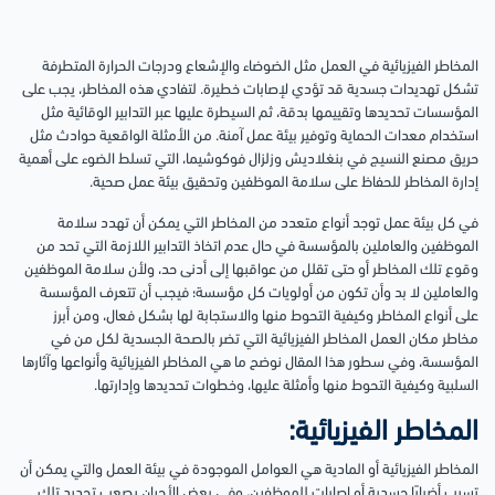
المخاطر الفيزيائية في العمل مثل الضوضاء والإشعاع ودرجات الحرارة المتطرفة
تشكل تهديدات جسدية قد تؤدي لإصابات خطيرة. لتفادي هذه المخاطر، يجب على
المؤسسات تحديدها وتقييمها بدقة، ثم السيطرة عليها عبر التدابير الوقائية مثل
استخدام معدات الحماية وتوفير بيئة عمل آمنة. من الأمثلة الواقعية حوادث مثل
حريق مصنع النسيج في بنغلاديش وزلزال فوكوشيما، التي تسلط الضوء على أهمية
إدارة المخاطر للحفاظ على سلامة الموظفين وتحقيق بيئة عمل صحية.
في كل بيئة عمل توجد أنواع متعدد من المخاطر التي يمكن أن تهدد سلامة
الموظفين والعاملين بالمؤسسة في حال عدم اتخاذ التدابير اللازمة التي تحد من
وقوع تلك المخاطر أو حتى تقلل من عواقبها إلى أدنى حد، ولأن سلامة الموظفين
والعاملين لا بد وأن تكون من أولويات كل مؤسسة؛ فيجب أن تتعرف المؤسسة
على أنواع المخاطر وكيفية التحوط منها والاستجابة لها بشكل فعال، ومن أبرز
مخاطر مكان العمل المخاطر الفيزيائية التي تضر بالصحة الجسدية لكل من في
المؤسسة، وفي سطور هذا المقال نوضح ما هي المخاطر الفيزيائية وأنواعها وآثارها
السلبية وكيفية التحوط منها وأمثلة عليها، وخطوات تحديدها وإدارتها.
المخاطر الفيزيائية:
المخاطر الفيزيائية أو المادية هي العوامل الموجودة في بيئة العمل والتي يمكن أن
تسبب أضرارًا جسدية أو إصابات للموظفين، وفي بعض الأحيان يصعب تحديد تلك