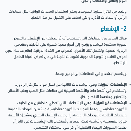
التوتر والقلق والاكتئاب والأرق.
وللحد من الآثار السلبية للضوضاء، يمكن استخدام المعدات الواقية مثل سماعات
الرأس أو سدادات الأذن، والتي تساعد على التقليل من هذا الخطر.
2- الإشعاع
هناك العديد من الصناعات التي تستخدم أنواعًا مختلفة من الإشعاع، والتعرض
بصورة مستمرة للإشعاع يؤدي إلى أضرار صحية خطيرة على الأطباء ومقدمي
الرعاية الصحية، وتشمل تلك الأضرار: اضطراب في الغدة الدرقية، إعتام عدسة العين،
أمراض القلب والأوعية الدموية، تشوهات الأجنة في حال تعرض المرأة الحامل
للإشعاع.
وينقسم الإشعاع في الصناعات إلى نوعين وهما:
الإشعاعات المؤينة:
وهي الإشعاعات الناتجة عن تحلل مواد مثل غاز الرادون،
وتُستخدم في أشعة جاما والأشعة السينية في صناعات مثل الطب وطب الأسنان
والتصنيع وهندسة النفط والغاز.
الإشعاعات غير المؤينة:
وهي الإشعاعات التي تغطي منطقتين من الطيف
الكهرومغناطيسي، وهما المجالات الكهرومغناطيسية وتشمل: الموجات الدقيقة
وترددات الطاقة والترددات الراديوية، إلى جانب الإشعاع البصري ويشمل: الأشعة
فوق البنفسجية والأشعة تحت الحمراء، وتُستخدم تلك الإشعاعات في الليزر أو
صناعة السبورات البيضاء التفاعلية أو كراسي الاستلقاء للتشمس.