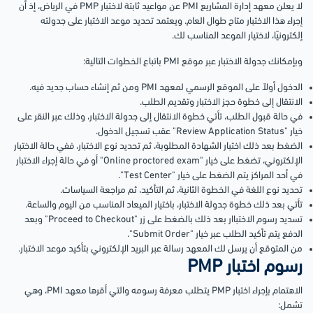
لا يعلن معهد إدارة المشاريع PMI عن مواعيد ثابتة لاختبار PMP في الرياض، إذ أن
إجراء هذا الاختبار متاح طوال العام. ويعتمد تحديد موعد الاختبار على جدولته
إلكترونيًا، لاختيار الموعد المناسب لك.
وبإمكانك جدولة الاختبار عبر موقع PMI باتباع الخطوات التالية:
الدخول أولاً على الموقع الرسمي لمعهد PMI ومن ثم إنشاء حساب جديد فيه.
الانتقال إلى خطوة حجز الاختبار وتقديم الطلب.
في حالة قبول الطلب، تأتي خطوة الانتقال إلى جدولة الاختبار، وذلك عبر النقر على
خيار "Review Application Status" عقب تسجيل الدخول.
الضغط بعد ذلك اختبار الشهادة المطلوبة، ثم تحديد نوع الاختبار، ففي حالة الاختبار
الإلكتروني، تضغط على خيار "Online proctored exam" أو في حالة إجراء الاختبار
في أحد المراكز يتم الضغط على خيار "Test Center".
تحديد نوع اللغة في الخطوة الثانية، ثم التأكيد، ثم مراجعة السياسات.
تأتي بعد ذلك خطوة جدولة الاختبار، باختيار الميعاد المناسب من اليوم والساعة.
تسديد رسوم الاختباار بعد ذلك بالضغط على زر "Proceed to Checkout" وبعد
الدفع يتم تأكيد الطلب عبر خيار "Submit Order".
من المتوقع أن يرسل لك المعهد رسالة عبر البريد الإلكتروني بتأكيد موعد الاختبار.
رسوم اختبار PMP
الاهتمام بإجراء اختبار PMP يتطلب معرفة رسومه والتي أقرها معهد PMI، وهي
تشمل: