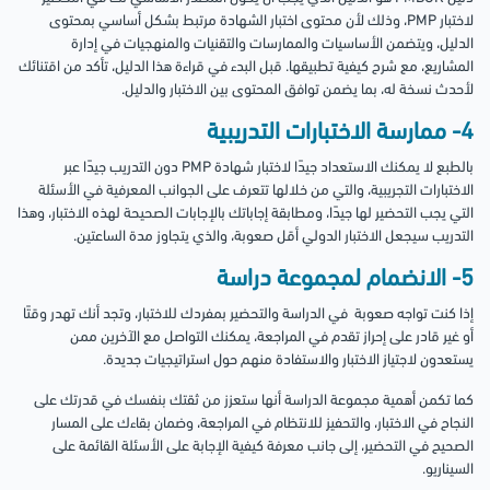
لاختبار PMP، وذلك لأن محتوى اختبار الشهادة مرتبط بشكل أساسي بمحتوى
الدليل، ويتضمن الأساسيات والممارسات والتقنيات والمنهجيات في إدارة
المشاريع، مع شرح كيفية تطبيقها. قبل البدء في قراءة هذا الدليل، تأكد من اقتنائك
لأحدث نسخة له، بما يضمن توافق المحتوى بين الاختبار والدليل.
4- ممارسة الاختبارات التدريبية
بالطبع لا يمكنك الاستعداد جيدًا لاختبار شهادة PMP دون التدريب جيدًا عبر
الاختبارات التجريبية، والتي من خلالها تتعرف على الجوانب المعرفية في الأسئلة
التي يجب التحضير لها جيدًا، ومطابقة إجاباتك بالإجابات الصحيحة لهذه الاختبار، وهذا
التدريب سيجعل الاختبار الدولي أقل صعوبة، والذي يتجاوز مدة الساعتين.
5- الانضمام لمجموعة دراسة
إذا كنت تواجه صعوبة في الدراسة والتحضير بمفردك للاختبار، وتجد أنك تهدر وقتًا
أو غير قادر على إحراز تقدم في المراجعة، يمكنك التواصل مع الآخرين ممن
يستعدون لاجتياز الاختبار والاستفادة منهم حول استراتيجيات جديدة.
كما تكمن أهمية مجموعة الدراسة أنها ستعزز من ثقتك بنفسك في قدرتك على
النجاح في الاختبار، والتحفيز للانتظام في المراجعة، وضمان بقاءك على المسار
الصحيح في التحضير، إلى جانب معرفة كيفية الإجابة على الأسئلة القائمة على
السيناريو.