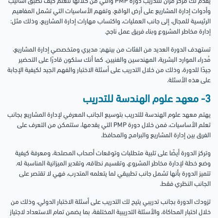
يقدم لك مركز مران للتدريب دورة PMP والتي من خلالها تتعلم كيف تطبق أساليب
وأدوات إدارة المشاريع على أرض الواقع، وتفهم الأساسيات التي تشمل المفاهيم
الرئيسية للمجال، إلى جانب العمليات، واكتساب مهارات إدارة المشاريع، وذلك مثل:
إدارة مخاطر المشروع وبناء فريق عمل ناجح.
تستهدف الدورة العديد من الفئات من بينهم: مديري ومتخصصي إدارة المشاريع،
مُدراء الموارد البشرية، المهندسين والفنيين. كما أنك ستكون قادرًا على التحضير
جيدًا للدورة، وذلك من خلال التدريب على أسئلة الاختبار والفهم الجيد لكيفية الإجابة
على هذه الأسئلة.
3- معهد علوم الهندسة للتدريب
يهتم معهد علوم الهندسة للتدريب بتوسيع الجانب المعرفي لإدارة المشاريع بجانب
تعلم الأساسيات، فمن خلال دورة PMP التي يقدمها، ستتمكن من التعرف على
الفرق بين إدارة المشاريع والبرامج والمحافظ.
وتركز الدورة أيضًا على تلبية متطلبات وتوقعات أصحاب المصلحة، ومعرفة كيفية
وضع خطة لإدارة مخاطر المشروع، وتقسيم نطاقه، وتقدير الميزانية المناسبة له.
تتميز الدورة بأنها تشمل جانب تطبيقي لما يتعلمه المتدرب، فهي لا تقتصر على
الجانب النظري فقط.
تزودك الدورة بجانب تدريبي يتيح لك التدريب على أسئلة الاختبار الدولي، وذلك من
خلال اختبار المحاكاة، والأسئلة التدريبية المختلفة، بما يضمن تمام الاستعداد لاجتياز