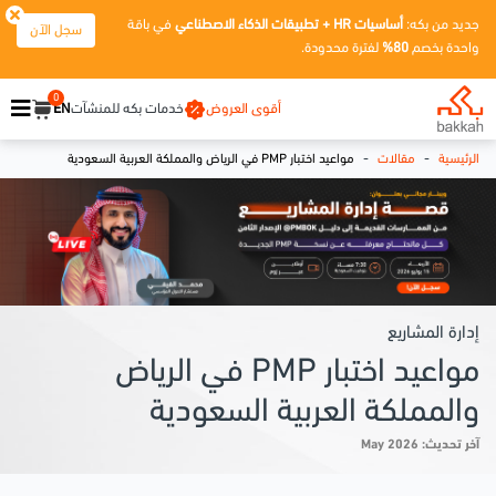
جديد من بكه:
أساسيات HR + تطبيقات الذكاء الاصطناعي
في باقة
سجل الآن
واحدة بخصم
80%
لفترة محدودة.
0
أقوى العروض
خدمات بكه للمنشآت
EN
-
-
الرئيسية
مقالات
مواعيد اختبار PMP في الرياض والمملكة العربية السعودية
إدارة المشاريع
مواعيد اختبار PMP في الرياض
والمملكة العربية السعودية
آخر تحديث: May 2026