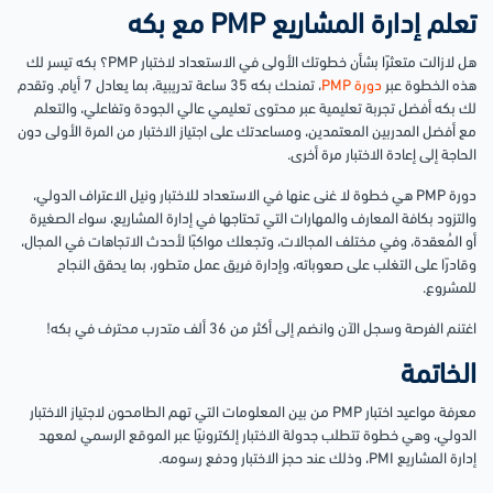
تعلم إدارة المشاريع PMP مع بكه
هل لازالت متعثرًا بشأن خطوتك الأولى في الاستعداد لاختبار PMP؟ بكه تيسر لك
هذه الخطوة عبر
دورة PMP
، تمنحك بكه 35 ساعة تدريبية، بما يعادل 7 أيام. وتقدم
لك بكه أفضل تجربة تعليمية عبر محتوى تعليمي عالي الجودة وتفاعلي، والتعلم
مع أفضل المدربين المعتمدين، ومساعدتك على اجتياز الاختبار من المرة الأولى دون
الحاجة إلى إعادة الاختبار مرة أخرى.
دورة PMP هي خطوة لا غنى عنها في الاستعداد للاختبار ونيل الاعتراف الدولي،
والتزود بكافة المعارف والمهارات التي تحتاجها في إدارة المشاريع، سواء الصغيرة
أو المُعقدة، وفي مختلف المجالات، وتجعلك مواكبًا لأحدث الاتجاهات في المجال،
وقادرًا على التغلب على صعوباته، وإدارة فريق عمل متطور، بما يحقق النجاح
للمشروع.
اغتنم الفرصة وسجل الآن وانضم إلى أكثر من 36 ألف متدرب محترف في بكه!
الخاتمة
معرفة مواعيد اختبار PMP من بين المعلومات التي تهم الطامحون لاجتياز الاختبار
الدولي، وهي خطوة تتطلب جدولة الاختبار إلكترونيًا عبر الموقع الرسمي لمعهد
إدارة المشاريع PMI، وذلك عند حجز الاختبار ودفع رسومه.