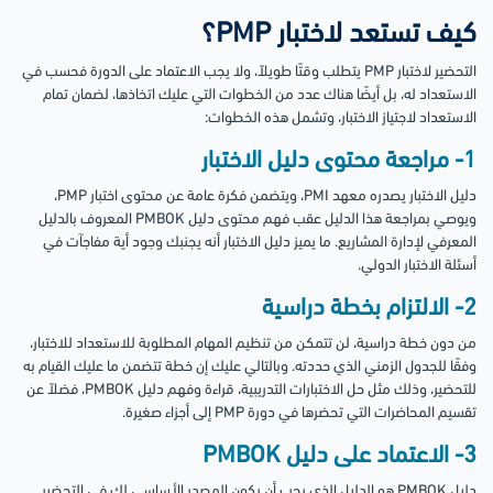
كيف تستعد لاختبار PMP؟
التحضير لاختبار PMP يتطلب وقتًا طويلاً، ولا يجب الاعتماد على الدورة فحسب في
الاستعداد له، بل أيضًا هناك عدد من الخطوات التي عليك اتخاذها، لضمان تمام
الاستعداد لاجتياز الاختبار، وتشمل هذه الخطوات:
1- مراجعة محتوى دليل الاختبار
دليل الاختبار يصدره معهد PMI، ويتضمن فكرة عامة عن محتوى اختبار PMP،
ويوصي بمراجعة هذا الدليل عقب فهم محتوى دليل PMBOK المعروف بالدليل
المعرفي لإدارة المشاريع. ما يميز دليل الاختبار أنه يجنبك وجود أية مفاجآت في
أسئلة الاختبار الدولي.
2- الالتزام بخطة دراسية
من دون خطة دراسية، لن تتمكن من تنظيم المهام المطلوبة للاستعداد للاختبار،
وفقًا للجدول الزمني الذي حددته. وبالتالي عليك إن خطة تتضمن ما عليك القيام به
للتحضير، وذلك مثل حل الاختبارات التدريبية، قراءة وفهم دليل PMBOK، فضلاً عن
تقسيم المحاضرات التي تحضرها في دورة PMP إلى أجزاء صغيرة.
3- الاعتماد على دليل PMBOK
دليل PMBOK هو الدليل الذي يجب أن يكون المصدر الأساسي لك في التحضير