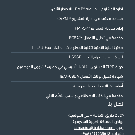
إدارة المشاريع الاحترافية ®PMP - الإصدار الثامن
مساعد معتمد في إدارة المشاريع ® CAPM
إدارة جدولة المشاريع ®PMI-SP
مقدمة في تحليل الأعمال ™ECBA
مكتبة البنية التحتية لتقنية المعلومات ITIL® 4 Foundation
لين 6 سيجما الحزام الأخضر LSSGB
دورة CIPD المستوى الثالث التأسيسي في ممارسة شؤون الموظفين
شهادة تحليل بيانات الأعمال IIBA®-CBDA
أساسيات الاستراتيجية التسويقية
مقدمة في الذكاء الاصطناعي وأُسس التعلّم الآلي
اتصل بنا
2527 طريق الثمامة – حي المونسية
الرياض، المملكة العربية السعودية
ايميل:
contactus@bakkah.com
واتساب:
+966 (599035013)