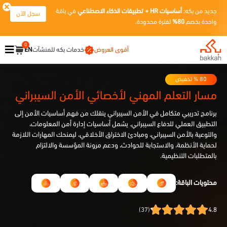
جديد من بكه:
أساسيات HR + تطبيقات الذكاء الاصطناعي
في باقة
سجل الآن
واحدة بخصم
80%
لفترة محدودة.
0
أقوى العروض
خدمات بكه للمنشآت
EN
80
% تخفيض
مسار التعلم المهني
ل
أخصائي الأمن السيبراني
برنامج تدريبي متكامل في الأمن السيبراني ينقلك من فهم أساسيات الأمن إلى
التطبيق العملي للدفاع السيبراني. يشمل أساسيات إدارة أمن المعلومات،
والتوعية بالأمن السيبراني، ومبادئ الاختراق الأخلاقي، ليمنحك المهارات اللازمة
لحماية الأنظمة، والاستجابة للحوادث، ودعم مرونة المؤسسة والالتزام
بالمتطلبات التنظيمية.
محتويات الباقة:
(37)
4.8