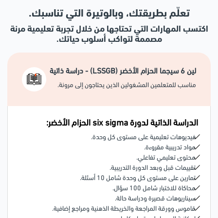
المستخدمة عبر دورة سيجما 6، إلى جانب تعلمك لمفاهيم لين ومبادئ
هذه المنهجية.
تعلّم بطريقتك، وبالوتيرة التي تناسبك.
اكتسب المهارات التي تحتاجها من خلال تجربة تعليمية مرنة
2- تعلم نموذج DMAIC
مصممة لتواكب أسلوب حياتك.
تزودك بكه فهمًا واضحًا وشاملاً لنموذج DMAIC الذي يؤهلك لتطبيقه
على أرض الواقع، ويشمل هذا النموذج مجموعة من التقنيات المستخدمة
لتحسين العمليات، كما أنه يتضمن مجموعة مراحل التي ستتعلم كل
لين 6 سيجما الحزام الأخضر (LSSGB) - دراسة ذاتية
واحدة منها على حدة بعمق وهي تشمل: التعريف، القياس، التحليل،
مناسب للمتعلمين المشغولين الذين يحتاجون إلى مرونة.
التحسين، والتحكم.
3- تحسين القدرة على حل المشكلات
هذه الدورة من أبرز دورات Six Sigma التي تمكنك من تحديد المشكلات
الدراسة الذاتية لدورة six sigma الحزام الأخضر:
والأسباب وراء حدوثها، إلى جانب إتخاذ القرار بناءً على البيانات المتوفرة،
فيديوهات تعليمية على مستوى كل وحدة.
وبالتالي ستتمكن من تقديم الحلول المناسبة.
مواد تدريبية مقروءة.
محتوى تعليمي تفاعلي.
4- تعلم كيفية التقليل من الأخطاء والهدر
تقييمات قبل وبعد الدورة التدريبية.
تزودك دورة Lean Six Sigma بالممارسات اللازمة التي يمكنك تطبيها
تمارين على مستوى كل وحدة شامل 10 أسئلة.
لتحسين كفاءة العمليات، وذلك من خلال الحد من العيوب، إلى جانب
محاكاة للاختبار شامل 100 سؤال.
التقليل من هدر الموارد، وبالتالي ستساهم في توفير التكاليف.
سيناريوهات قصيرة ودراسة حالة.
قاموس وورقة المراجعة والخريطة الذهنية ومراجع إضافية.
5- إتقان التحليل