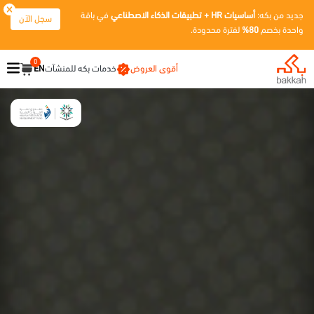
جديد من بكه:
أساسيات HR + تطبيقات الذكاء الاصطناعي
في باقة
سجل الآن
واحدة بخصم
80%
لفترة محدودة.
0
أقوى العروض
خدمات بكه للمنشآت
EN