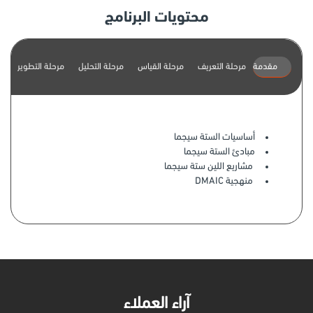
محتويات البرنامج
مقدمة
مرحلة التعريف
مرحلة القياس
مرحلة التحليل
مرحلة التطوير
م
أساسيات الستة سيجما
مبادئ الستة سيجما
مشاريع اللين ستة سيجما
منهجية DMAIC
آراء العملاء