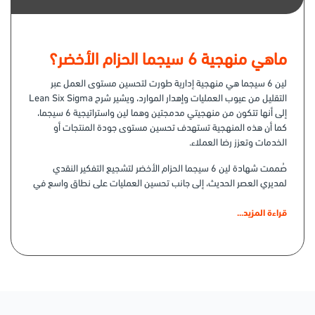
ماهي منهجية 6 سيجما الحزام الأخضر؟
لين 6 سيجما هي منهجية إدارية طورت لتحسين مستوى العمل عبر
التقليل من عيوب العمليات وإهدار الموارد، ويشير شرح Lean Six Sigma
إلى أنها تتكون من منهجيتي مدمجتين وهما لين واستراتيجية 6 سيجما،
كما أن هذه المنهجية تستهدف تحسين مستوى جودة المنتجات أو
الخدمات وتعزز رضا العملاء.
صُممت شهادة لين 6 سيجما الحزام الأخضر لتشجيع التفكير النقدي
لمديري العصر الحديث، إلى جانب تحسين العمليات على نطاق واسع في
المؤسسات، وتطوير مهارات حل المشكلات.
قراءة المزيد...
أهداف دورة 6 سيجما الحزام الأخضر
عقب الانتهاء من دورة Six Sigma ستصبح قادرًا على:
1- اكتساب فهم شامل لمنهجية Six Sigma
ستتمكن من فهم معنى 6 سيجما وفوائدها للعمل ومعاييرها