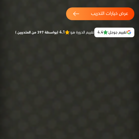
عرض خيارات التدريب
4.1
4.4
تقييم جوجل:
تقييم الدورة هو:
(بواسطة 397 من المتدربين )