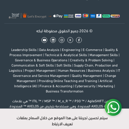
© 2026 جميع الحقوق محفوظة لبكه
x
Leadership Skills
|
Data Analysis
|
Engineering
|
E-Commerce
|
Quality &
Process Improvement
|
Technical & Analytical Skills
|
Management Skills
|
Governance & Business Operations
|
Creativity & Problem Solving
|
Communication & Soft Skills
|
Soft Skills
|
Supply Chain, Production and
Logistics
|
Project Management
|
Human Resources
|
Business Analysis
|
IT
Governance and Service Management
|
Quality Management
|
Change
Management
|
Providing Online Teaching and Training
|
Artificial
Intelligence (AI)
|
Finance & Accounting
|
Cybersecurity
|
Marketing
|
Business Transformation
إن كل من ITIL ™ / MSP ™ / M_o_R ™ / P3O ™ / AgileSHIFT ™ هي علامات
تجارية لشركة AXELOS المحدودة. وهي مستخدمة بترخيص من AXELOS ™ المحدودة.
إن شعار هو علامة تجارية لشركة AXELOS المحدودة. كل الحقوق محفوظة.
PfMP®, PgMP®, PMP®, PMI-RMP®, PMI-SP®, PMI-ACP®, PMI-PBA®, CAPM®
سيتم تحسين تجربتنا على هذا الموقع من خلال السماح بملفات
سيتم تحسين تجربتنا على هذا الموقع من خلال السماح بملفات
علامات مسجلة لدى Project Management Institute, Inc.
تعريف الارتباط
تعريف الارتباط