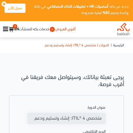
جديد من بكه:
أساسيات HR + تطبيقات الذكاء الاصطناعي
في باقة
سجل الآن
واحدة بخصم
80%
لفترة محدودة.
0
أقوى العروض
خدمات بكه للمنشآت
EN
الرئيسية
الدورات | متخصص ITIL® 4: إنشاء وتسليم ودعم
يرجى تعبئة بياناتك، وسيتواصل معك فريقنا في
أقرب فرصة.
عنوان الدورة
البريد الإلكتروني